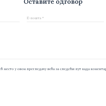
Оставите одговор
Е-пошта
*
веб место у овом прегледачу веба за следећи пут када комент