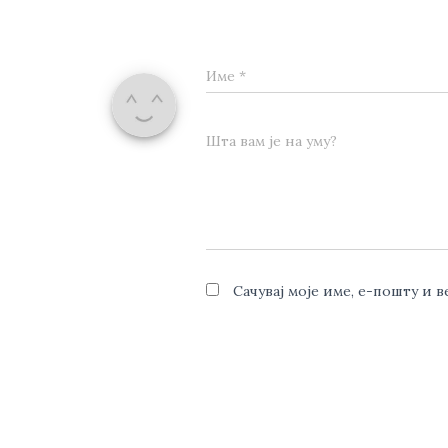
Име
*
Шта вам је на уму?
Сачувај моје име, е-пошту и 