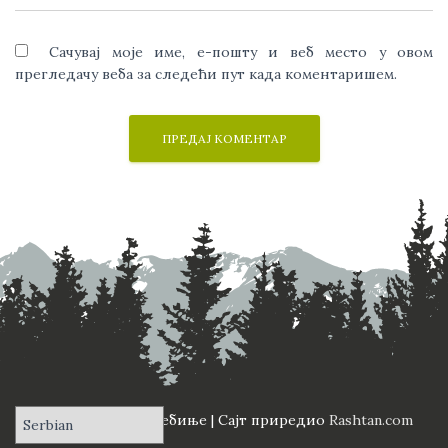
Сачувај моје име, е-пошту и веб место у овом
прегледачу веба за следећи пут када коментаришем.
ПД "Вучји Зуб" Требиње | Сајт приредио
Rashtan.com