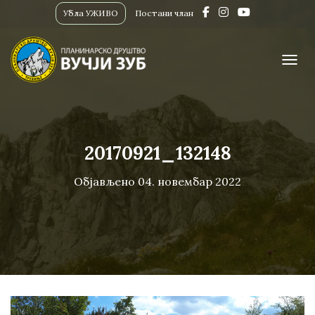
Убла УЖИВО
Постани члан
ПРИК
20170921_132148
Објављено
04. новембар 2022