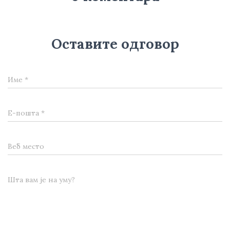
Оставите одговор
Име
*
Е-пошта
*
Веб место
Шта вам је на уму?