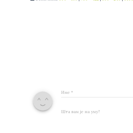
Име
*
Шта вам је на уму?