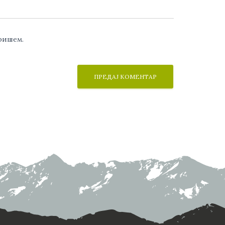
аришем.