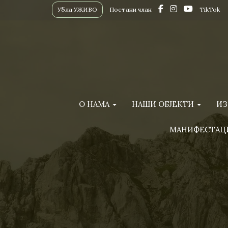
Убла УЖИВО
Постани члан
TikTok
О НАМА
НАШИ ОБЈЕКТИ
ИЗ
МАНИФЕСТАЦ