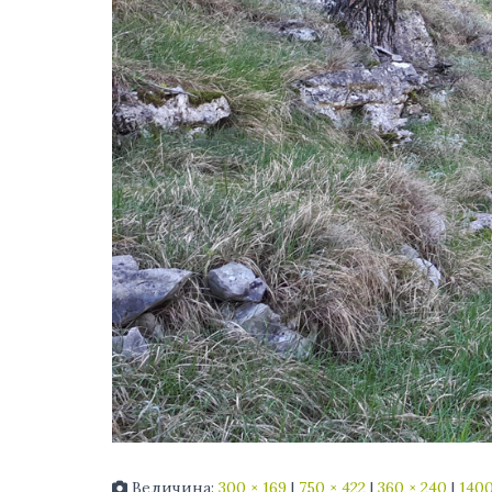
Величина:
300 × 169
|
750 × 422
|
360 × 240
|
1400