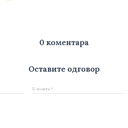
0 коментара
Оставите одговор
Е-пошта
*