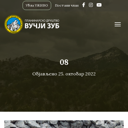
Убла УЖИВО
Постани члан
ПРИК
08
Објављено
25. октобар 2022