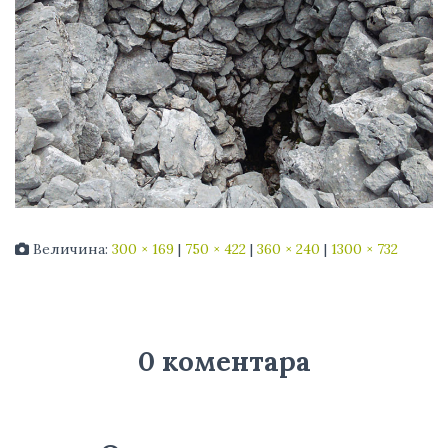
Величина:
300 × 169
|
750 × 422
|
360 × 240
|
1300 × 732
0 коментара