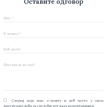
Оставите одговор
Име
*
Е-пошта
*
Веб место
Шта вам је на уму?
Сачувај моје име, е-пошту и веб место у овом
прегледачу веба за следећи пут када коментаришем.