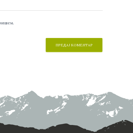
аришем.