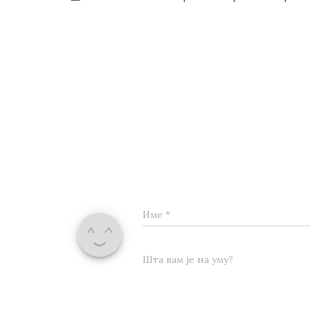
Име
*
Шта вам је на уму?