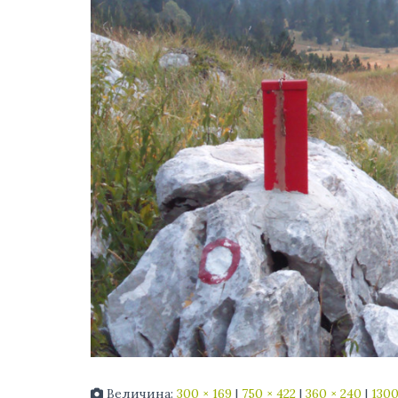
Величина:
300 × 169
|
750 × 422
|
360 × 240
|
1300