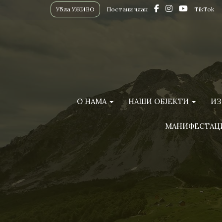
Убла УЖИВО
Постани члан
TikTok
О НАМА
НАШИ ОБЈЕКТИ
ИЗ
МАНИФЕСТАЦ