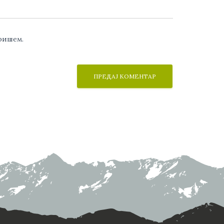
аришем.