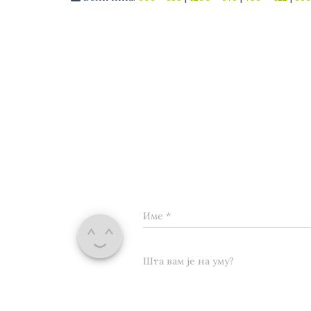
Име
*
Шта вам је на уму?