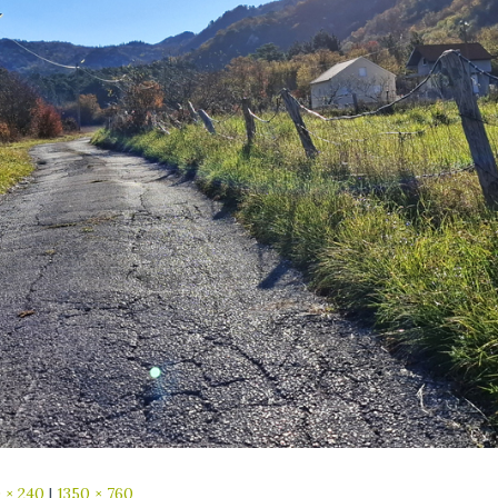
 × 240
|
1350 × 760