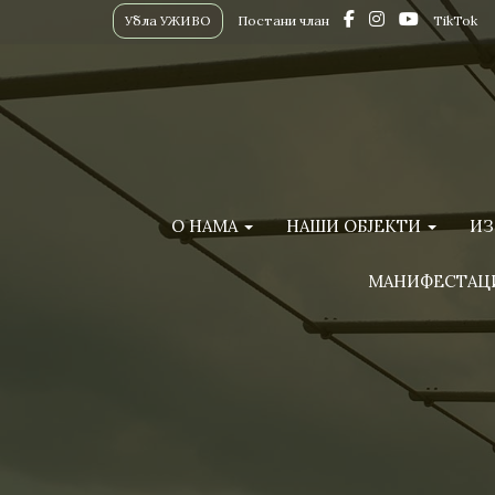
Убла УЖИВО
Постани члан
TikTok
О НАМА
НАШИ ОБЈЕКТИ
ИЗ
МАНИФЕСТАЦ