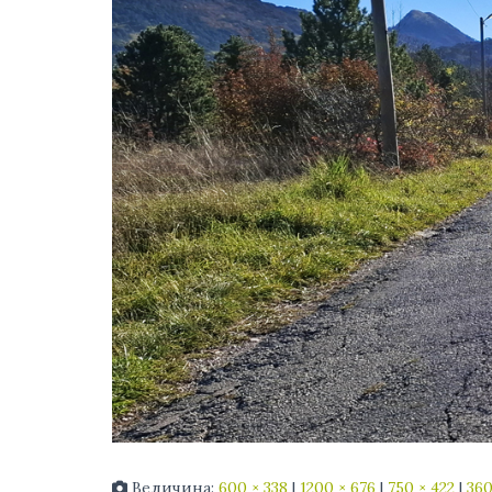
Величина:
600 × 338
|
1200 × 676
|
750 × 422
|
360