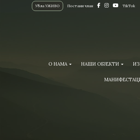
Убла УЖИВО
Постани члан
TikTok
О НАМА
НАШИ ОБЈЕКТИ
ИЗ
МАНИФЕСТАЦ