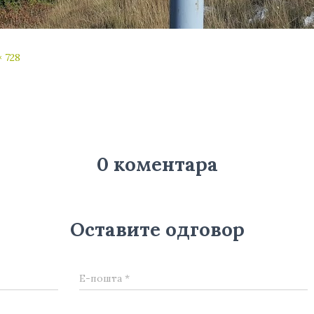
× 728
0 коментара
Оставите одговор
Е-пошта
*