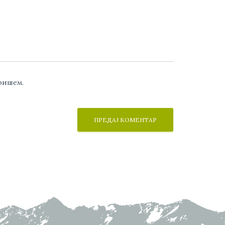
аришем.