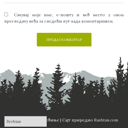
Сачувај моје име, е-пошту и веб место у овом
прегледачу веба за следећи пут када коментаришем.
ПД "Вучји Зуб" Требиње | Сајт приредио
Rashtan.com