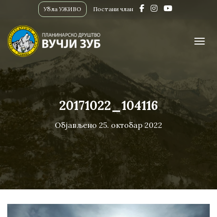
Убла УЖИВО
Постани члан
ПРИК
20171022_104116
Објављено
25. октобар 2022