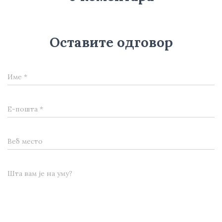
Оставите одговор
Име
*
Е-пошта
*
Веб место
Шта вам је на уму?