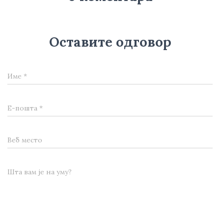
Оставите одговор
Име
*
Е-пошта
*
Веб место
Шта вам је на уму?