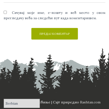
Сачувај моје име, е-пошту и веб место у овом
прегледачу веба за следећи пут када коментаришем.
ПД "Вучји Зуб" Требиње | Сајт приредио
Rashtan.com