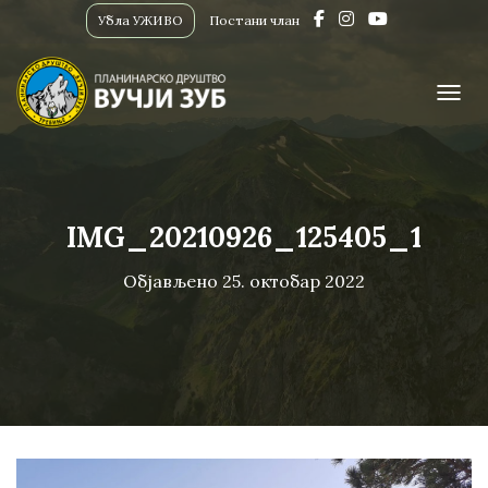
Убла УЖИВО
Постани члан
ПРИК
IMG_20210926_125405_1
Објављено
25. октобар 2022