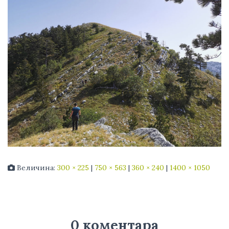
Величина:
300 × 225
|
750 × 563
|
360 × 240
|
1400 × 1050
0 коментара