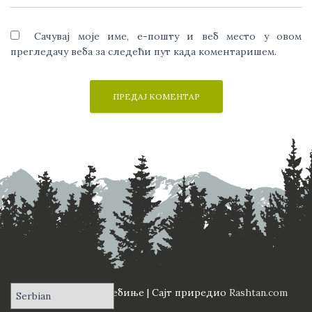
Сачувај моје име, е-пошту и веб место у овом
прегледачу веба за следећи пут када коментаришем.
ПД "Вучји Зуб" Требиње | Сајт приредио
Rashtan.com