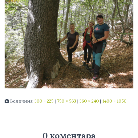
Величина:
300 × 225
|
750 × 563
|
360 × 240
|
1400 × 1050
0 коментара