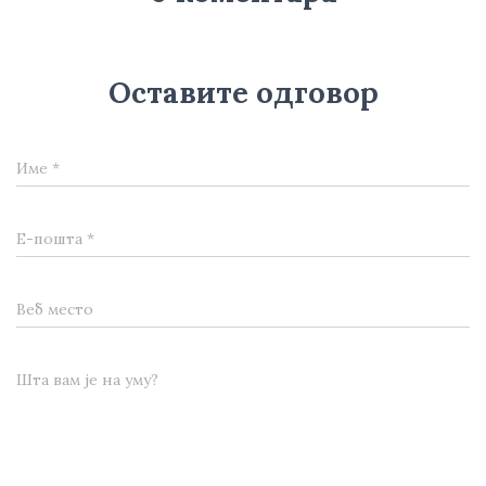
Оставите одговор
Име
*
Е-пошта
*
Веб место
Шта вам је на уму?