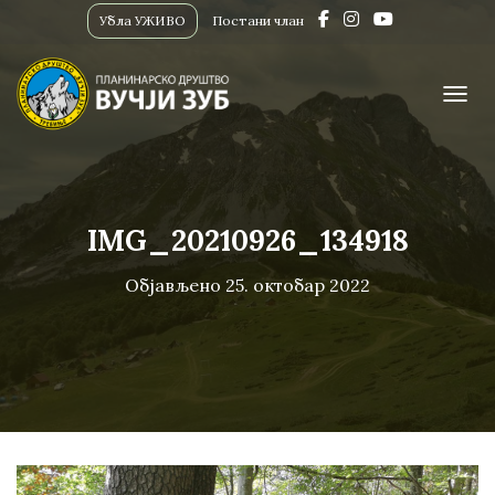
Убла УЖИВО
Постани члан
ПРИК
IMG_20210926_134918
Објављено
25. октобар 2022