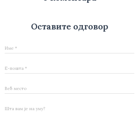
Оставите одговор
Име
*
Е-пошта
*
Веб место
Шта вам је на уму?