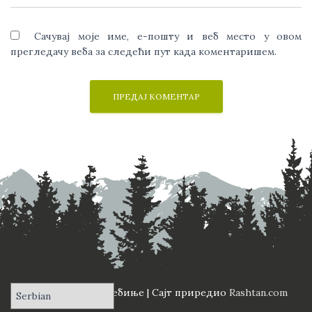
Сачувај моје име, е-пошту и веб место у овом
прегледачу веба за следећи пут када коментаришем.
ПД "Вучји Зуб" Требиње | Сајт приредио
Rashtan.com