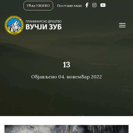
Убла УЖИВО
Постани члан
ПРИК
13
Објављено
04. новембар 2022