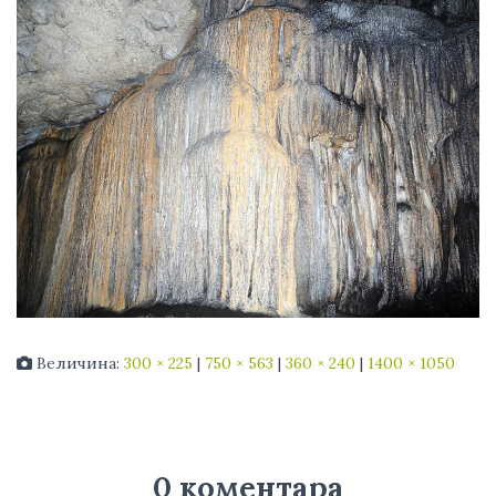
Величина:
300 × 225
|
750 × 563
|
360 × 240
|
1400 × 1050
0 коментара