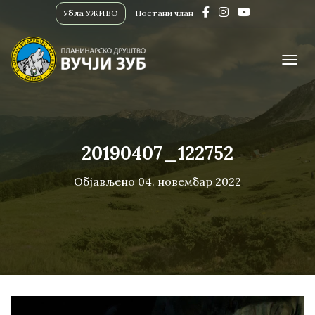
Убла УЖИВО
Постани члан
ПРИК
20190407_122752
Објављено
04. новембар 2022