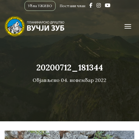
Убла УЖИВО
Постани члан
ПРИК
20200712_181344
Објављено
04. новембар 2022