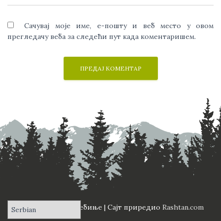
Сачувај моје име, е-пошту и веб место у овом
прегледачу веба за следећи пут када коментаришем.
ПД "Вучји Зуб" Требиње | Сајт приредио
Rashtan.com