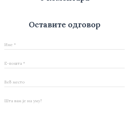
Оставите одговор
Име
*
Е-пошта
*
Веб место
Шта вам је на уму?