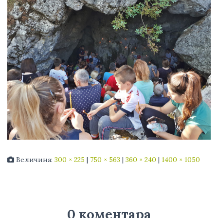
Величина:
300 × 225
|
750 × 563
|
360 × 240
|
1400 × 1050
0 коментара