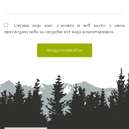
Сачувај моје име, е-пошту и веб место у овом
прегледачу веба за следећи пут када коментаришем.