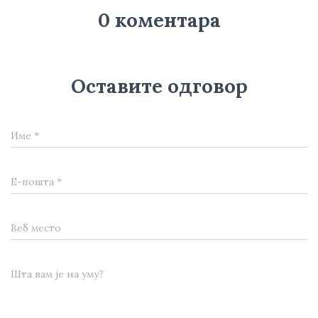
0 коментара
Оставите одговор
Име
*
Е-пошта
*
Веб место
Шта вам је на уму?