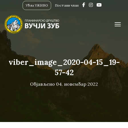
Убла УЖИВО
Постани члан
ПРИК
viber_image_2020-04-15_19-
57-42
Објављено
04. новембар 2022