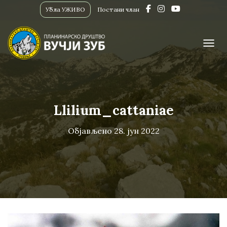
Убла УЖИВО
Постани члан
ПРИК
Llilium_cattaniae
Објављено
28. јун 2022