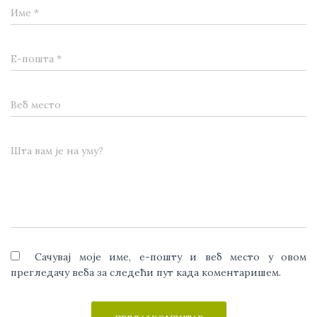
Име
*
Е-пошта
*
Веб место
Шта вам је на уму?
Сачувај моје име, е-пошту и веб место у овом
прегледачу веба за следећи пут када коментаришем.