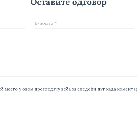
Оставите одговор
Е-пошта
*
веб место у овом прегледачу веба за следећи пут када комент