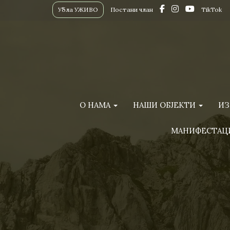
Убла УЖИВО
Постани члан
TikTok
О НАМА
НАШИ ОБЈЕКТИ
ИЗ
МАНИФЕСТАЦ