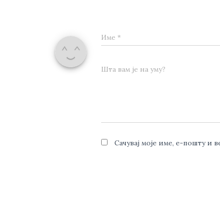
Име
*
Шта вам је на уму?
Сачувај моје име, е-пошту и 