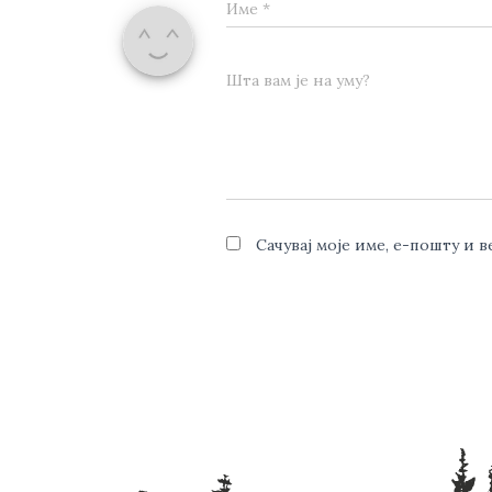
Име
*
Шта вам је на уму?
Сачувај моје име, е-пошту и 