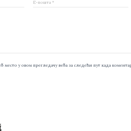
Е-пошта
*
веб место у овом прегледачу веба за следећи пут када комент