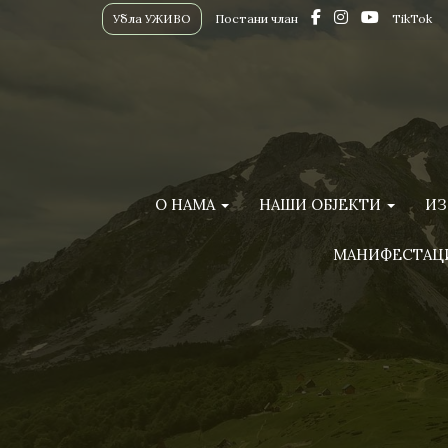
Убла УЖИВО
Постани члан
TikTok
О НАМА
НАШИ ОБЈЕКТИ
ИЗ
МАНИФЕСТАЦ