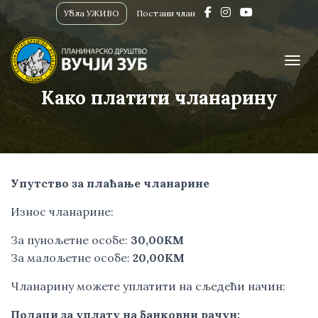
Убла УЖИВО
Постани члан
ПРИК
Како платити чланарину
Упутство за плаћање чланарине
Износ чланарине:
За пунољетне особе:
30,00КМ
За малољетне особе:
20,00КМ
Чланарину можете уплатити на сљедећи начин:
Подаци за уплату на банковни рачун: