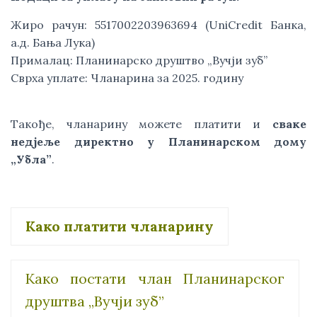
Жиро рачун: 5517002203963694 (UniCredit Банка,
а.д. Бања Лука)
Прималац: Планинарско друштво „Вучји зуб”
Сврха уплате: Чланарина за 2025. годину
Такође, чланарину можете платити и
сваке
недjеље директно у Планинарском дому
„Убла”
.
Како платити чланарину
Како постати члан Планинарског
друштва „Вучји зуб”