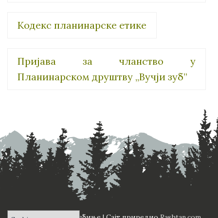
Кодекс планинарске етике
Пријава за чланство у
Планинарском друштву „Вучји зуб”
ПД "Вучји Зуб" Требиње | Сајт приредио
Rashtan.com