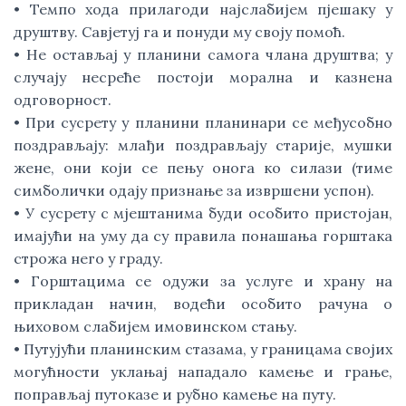
• Темпо хода прилагоди најслабијем пјешаку у
друштву. Савјетуј га и понуди му своју помоћ.
• Не остављај у планини самога члана друштва; у
случају несреће постоји морална и казнена
одговорност.
• При сусрету у планини планинари се међусобно
поздрављају: млађи поздрављају старије, мушки
жене, они који се пењу онога ко силази (тиме
симболички одају признање за извршени успон).
• У сусрету с мјештанима буди особито пристојан,
имајући на уму да су правила понашања горштака
строжа него у граду.
• Горштацима се одужи за услуге и храну на
прикладан начин, водећи особито рачуна о
њиховом слабијем имовинском стању.
• Путујући планинским стазама, у границама својих
могућности уклањај нападало камење и грање,
поправљај путоказе и рубно камење на путу.