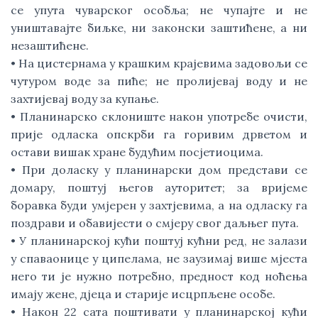
се упута чуварског особља; не чупајте и не
уништавајте биљке, ни законски заштићене, а ни
незаштићене.
• На цистернама у крашким крајевима задовољи се
чутуром воде за пиће; не пролијевај воду и не
захтијевај воду за купање.
• Планинарско склониште након употребе очисти,
прије одласка опскрби га горивим дрветом и
остави вишак хране будућим посјетиоцима.
• При доласку у планинарски дом представи се
домару, поштуј његов ауторитет; за вријеме
боравка буди умјерен у захтјевима, а на одласку га
поздрави и обавијести о смјеру свог даљњег пута.
• У планинарској кући поштуј кућни ред, не залази
у спаваонице у ципелама, не заузимај више мјеста
него ти је нужно потребно, предност код ноћења
имају жене, дјеца и старије исцрпљене особе.
• Након 22 сата поштивати у планинарској кући