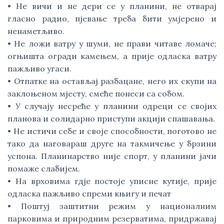
• Не вичи и не дери се у планини, не отварај
гласно радио, пјевање треба бити умјерено и
ненаметљиво.
• Не ложи ватру у шуми, не прави читаве ломаче;
огњишта огради камењем, а прије одласка ватру
пажљиво угаси.
• Отпатке на остављај разбацане, него их скупи на
заклоњеном мјесту, смеће понеси са собом.
• У случају несреће у планини одреци се својих
планова и солидарно приступи акцији спашавања.
• Не истичи себе и своје способности, поготово не
тако да наговараш друге на такмичење у брзини
успона. Планинарство није спорт, у планини јачи
помаже слабијем.
• На врховима гдје постоје уписне кутије, прије
одласка пажљиво спреми књигу и печат
• Поштуј заштитни режим у националним
парковима и природним резерватима, придржавај