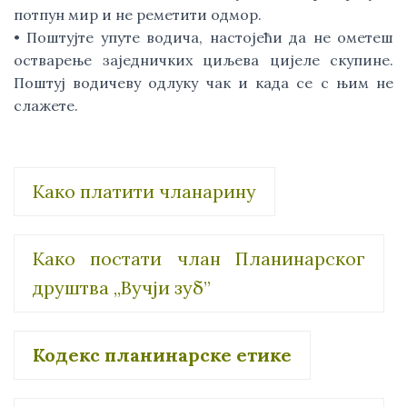
потпун мир и не реметити одмор.
• Поштујте упуте водича, настојећи да не ометеш
остварење заједничких циљева цијеле скупине.
Поштуј водичеву одлуку чак и када се с њим не
слажете.
Како платити чланарину
Како постати члан Планинарског
друштва „Вучји зуб”
Кодекс планинарске етике