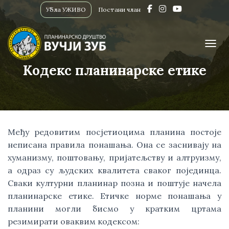
Убла УЖИВО
Постани члан
ПРИК
Кодекс планинарске етике
Међу редовитим посјетиоцима планина постоје
неписана правила понашања. Она се заснивају на
хуманизму, поштовању, пријатељству и алтруизму,
а одраз су људских квалитета сваког појединца.
Сваки културни планинар позна и поштује начела
планинарске етике. Етичке норме понашања у
планини могли бисмо у кратким цртама
резимирати оваквим кодексом: