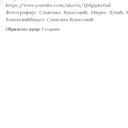
https://www.youtube.com/shorts/1jMgipiw0aE
Фотографије: Славенко Вукасовић, Мирко Лучић,
ВлатковићВидео: Славенко Вукасовић
Објављено прије
3 године