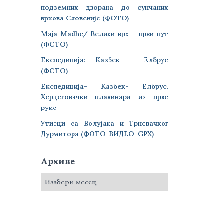
подземних дворана до сунчаних
врхова Словеније (ФОТО)
Maja Madhe/ Велики врх – први пут
(ФОТО)
Експедиција: Казбек – Елбрус
(ФОТО)
Експедиција- Казбек- Елбрус.
Херцеговачки планинари из прве
руке
Утисци са Волујака и Трновачког
Дурмитора (ФОТО-ВИДЕО-GPX)
Архиве
А
р
х
и