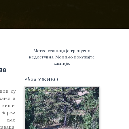
Метео станица је тренутно
недоступна. Молимо покушајте
касније.
на
Убла УЖИВО
или су
рање и
 кише.
 барем
е смо
аца: