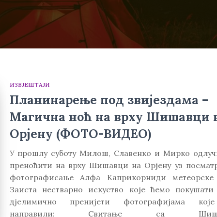
ИЗВЈЕШТАЈИ
Планинарење под звијездама –
Магична ноћ на врху Шишавци 
Орјену (ФОТО-ВИДЕО)
У прошлу суботу Милош, Славенко и Мирко одлуч
преноћити на врху Шишавци на Орјену уз посмат
фотографисање Алфа Каприкорниди метеорске
Заиста нестварно искуство које ћемо покушати
дјелимично пренијети фотографијама кој
направили: Свитање са Шишав