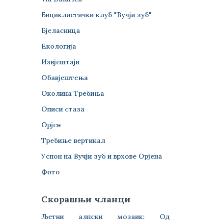
Бициклистички клуб "Вучји зуб"
Бјеласница
Екологија
Извјештаји
Обавјештења
Околина Требиња
Описи стаза
Орјен
Требиње вертикал
Успон на Вучји зуб и врхове Орјена
Фото
Скорашњи чланци
Љетни алпски мозаик: Од