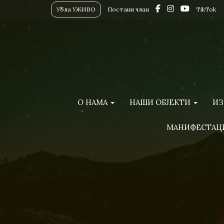
Убла УЖИВО
Постани члан
TikTok
О НАМА
НАШИ ОБЈЕКТИ
ИЗ
МАНИФЕСТАЦ