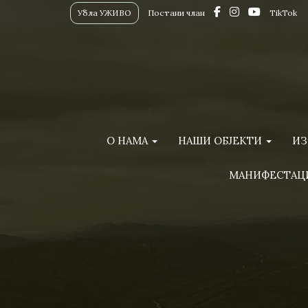
Убла УЖИВО
Постани члан
TikTok
О НАМА
НАШИ ОБЈЕКТИ
ИЗ
МАНИФЕСТАЦ