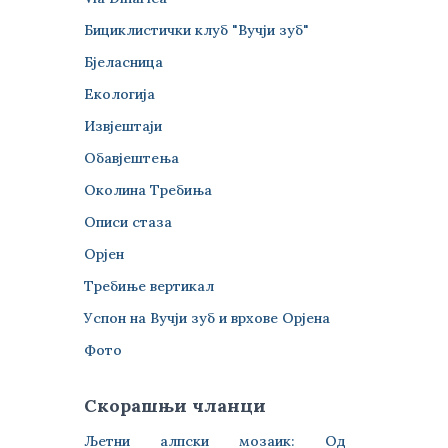
Бициклистички клуб "Вучји зуб"
Бјеласница
Екологија
Извјештаји
Обавјештења
Околина Требиња
Описи стаза
Орјен
Требиње вертикал
Успон на Вучји зуб и врхове Орјена
Фото
Скорашњи чланци
Љетни алпски мозаик: Од