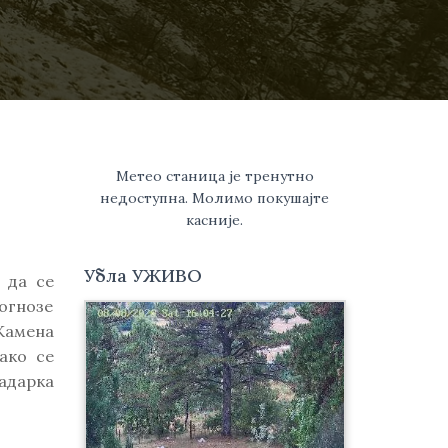
Метео станица је тренутно
недоступна. Молимо покушајте
касније.
Убла УЖИВО
 да се
огнозе
Камена
ако се
љадарка