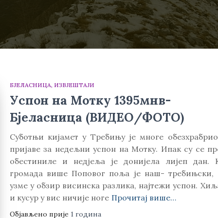
БЈЕЛАСНИЦА
ИЗВЈЕШТАЈИ
Успон на Мотку 1395мнв-
Бјеласница (ВИДЕО/ФОТО)
Суботњи кијамет у Требињу је многе обезхрабрио
пријаве за недељни успон на Мотку. Ипак су се пр
обестиниле и недјеља је донијела лијеп дан. 
громада више Поповог поља је наш- требињски, 
узме у обзир висинска разлика, најтежи успон. Хи
и кусур у вис ничије ноге
Прочитај више…
Објављено прије
1 година