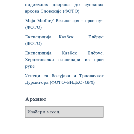
подземних дворана до сунчаних
врхова Словеније (ФОТО)
Maja Madhe/ Велики врх – први пут
(ФОТО)
Експедиција: Казбек – Елбрус
(ФОТО)
Експедиција- Казбек- Елбрус.
Херцеговачки планинари из прве
руке
Утисци са Волујака и Трновачког
Дурмитора (ФОТО-ВИДЕО-GPX)
Архиве
А
р
х
и