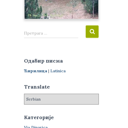
П
Претрага …
р
е
т
р
Одабир писма
а
г
Ћирилица
|
Latinica
а
з
Translate
а
:
Категорије
Via Dinarica