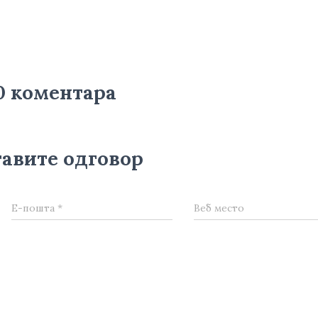
0 коментара
авите одговор
Е-пошта
*
Веб место