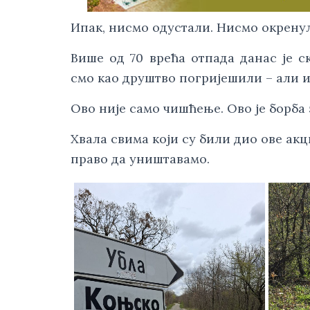
Ипак, нисмо одустали. Нисмо окренул
Више од 70 врећа отпада данас је 
смо као друштво погријешили – али и
Ово није само чишћење. Ово је борба 
Хвала свима који су били дио ове акц
право да уништавамо.