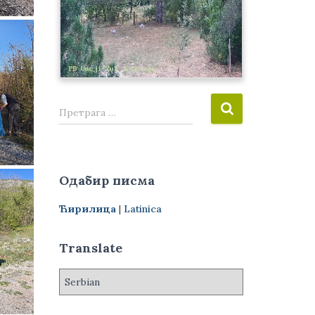
П
Претрага …
р
е
т
р
Одабир писма
а
г
Ћирилица
|
Latinica
а
з
а
Translate
: