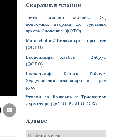
Скорашњи чланци
Љетни алпски мозаик: Од
подземних дворана до сунчаних
врхова Словеније (ФОТО)
Maja Madhe/ Велики врх – први пут
(ФОТО)
Експедиција: Казбек – Елбрус
(ФОТО)
Експедиција- Казбек- Елбрус.
Херцеговачки планинари из прве
руке
Утисци са Волујака и Трновачког
Дурмитора (ФОТО-ВИДЕО-GPX)
Архиве
А