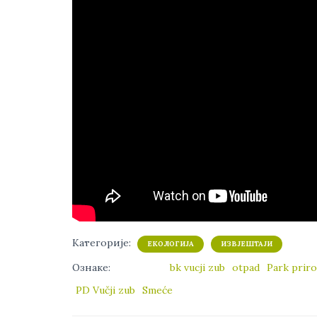
Категорије:
ЕКОЛОГИЈА
ИЗВЈЕШТАЈИ
Ознаке:
bk vucji zub
otpad
Park prir
PD Vučji zub
Smeće