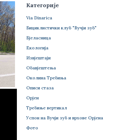
Категорије
Via Dinarica
Бициклистички клуб "Вучји зуб"
Бјеласница
Екологија
Извјештаји
Обавјештења
Околина Требиња
Описи стаза
Орјен
Требиње вертикал
Успон на Вучји зуб и врхове Орјена
Фото