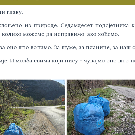
и главу.
склоњено из природе. Седамдесет подсјетника 
 колико можемо да исправимо, ако хоћемо.
за оно што волимо. За шуме, за планине, за наш о
ије. И молба свима који нису – чувајмо оно што 