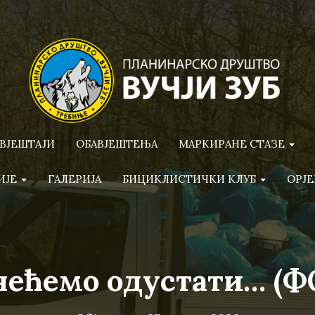
ВЈЕШТАЈИ
ОБАВЈЕШТЕЊА
МАРКИРАНЕ СТАЗЕ
ИЈЕ
ГАЛЕРИЈА
БИЦИКЛИСТИЧКИ КЛУБ
ОРЈЕ
 нећемо одустати… (Ф