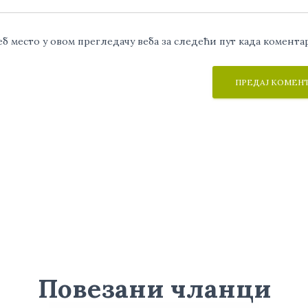
веб место у овом прегледачу веба за следећи пут када комент
Повезани чланци