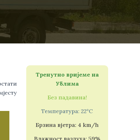
Тренутно вријеме на
остати
Ублима
мјесту
Без падавина!
Температура: 22°C
Брзина вјетра: 4 km/h
Влажност ваздуха: 59%