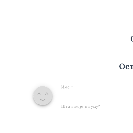
Ост
Име
*
Шта вам је на уму?