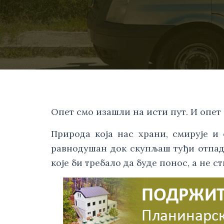
Опет смо изашли на исти пут. И опет 
Природа која нас храни, смирује и
равнодушан док скупљаш туђи отпад, 
које би требало да буде понос, а не ст