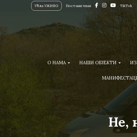
Убла УЖИВО
Постани члан
TikTok
О НАМА
НАШИ ОБЈЕКТИ
ИЗ
МАНИФЕСТАЦ
Не,