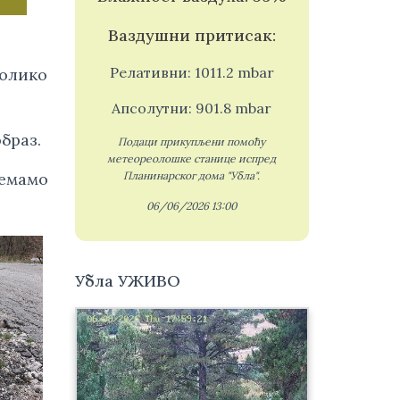
Ваздушни притисак:
Релативни: 1011.2 mbar
колико
Апсолутни: 901.8 mbar
браз.
Подаци прикупљени помоћу
метеореолошке станице испред
немамо
Планинарског дома "Убла".
06/06/2026 13:00
Убла УЖИВО