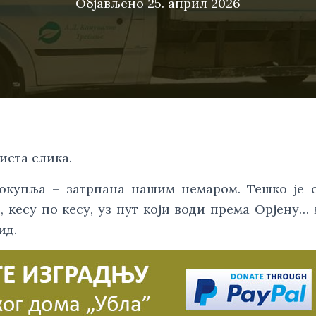
Објављено
25. април 2026
иста слика.
 окупља – затрпана нашим немаром. Тешко је 
кесу по кесу, уз пут који води према Орјену… 
ид.