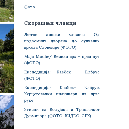
Фото
Скорашњи чланци
Љетни алпски мозаик: Од
подземних дворана до сунчаних
врхова Словеније (ФОТО)
Maja Madhe/ Велики врх – први пут
(ФОТО)
Експедиција: Казбек – Елбрус
(ФОТО)
Експедиција- Казбек- Елбрус.
Херцеговачки планинари из прве
руке
Утисци са Волујака и Трновачког
Дурмитора (ФОТО-ВИДЕО-GPX)