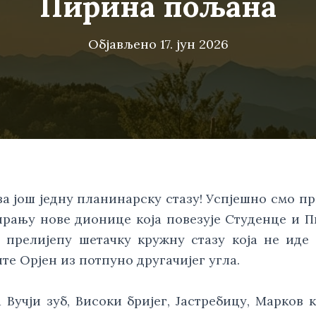
Пирина пољана
Објављено
17. јун 2026
за још једну планинарску стазу! Успјешно смо п
ирању нове дионице која повезује Студенце и 
прелијепу шетачку кружну стазу која не иде
те Орјен из потпуно другачијег угла.
Вучји зуб, Високи бријег, Јастребицу, Марков к