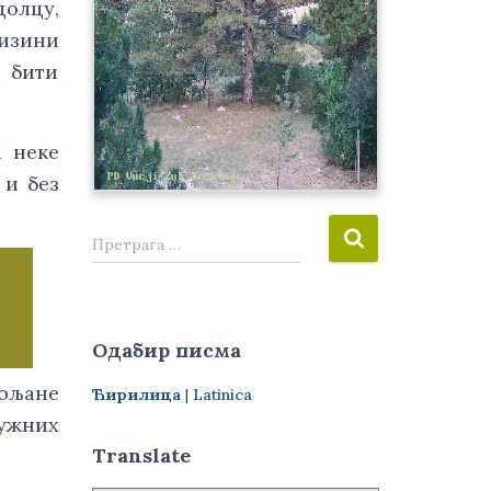
долцу,
лизини
а бити
а неке
 и без
П
Претрага …
р
е
т
р
Одабир писма
а
г
пољане
Ћирилица
|
Latinica
а
ружних
з
а
Translate
: