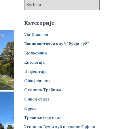
Категорије
Via Dinarica
Бициклистички клуб "Вучји зуб"
Бјеласница
Екологија
Извјештаји
Обавјештења
Околина Требиња
Описи стаза
Орјен
Требиње вертикал
Успон на Вучји зуб и врхове Орјена