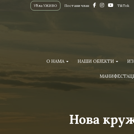
Убла УЖИВО
Постани члан
TikTok
О НАМА
НАШИ ОБЈЕКТИ
ИЗ
МАНИФЕСТАЦ
Нова круж