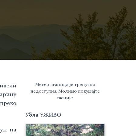
Метео станица је тренутно
ривели
недоступна. Молимо покушајте
Пирину
касније.
 преко
Убла УЖИВО
ук, па