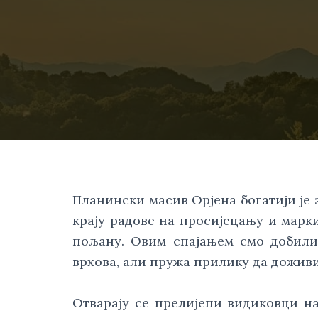
Планински масив Орјена богатији је 
крају радове на просијецању и марк
пољану. Овим спајањем смо добили 
врхова, али пружа прилику да доживи
Отварају се прелијепи видиковци на 