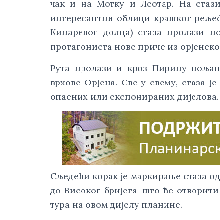
чак и на Мотку и Леотар. На стази
интересантни облици крашког рељефа
Кипаревог долца) стаза пролази п
протагониста нове приче из орјенско
Рута пролази и кроз Пирину пољан
врхове Орјена. Све у свему, стаза ј
опасних или експонираних дијелова
Сљедећи корак је маркирање стаза од
до Високог бријега, што ће отвори
тура на овом дијелу планине.