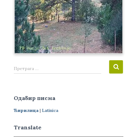
П
Претрага …
р
е
т
р
Одабир писма
а
г
Ћирилица
|
Latinica
а
з
а
Translate
: