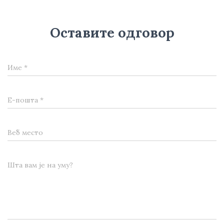
Оставите одговор
Име
*
Е-пошта
*
Веб место
Шта вам је на уму?