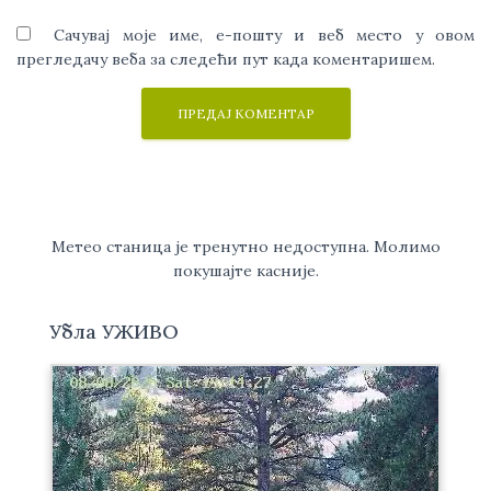
Сачувај моје име, е-пошту и веб место у овом
прегледачу веба за следећи пут када коментаришем.
Метео станица је тренутно недоступна. Молимо
покушајте касније.
Убла УЖИВО