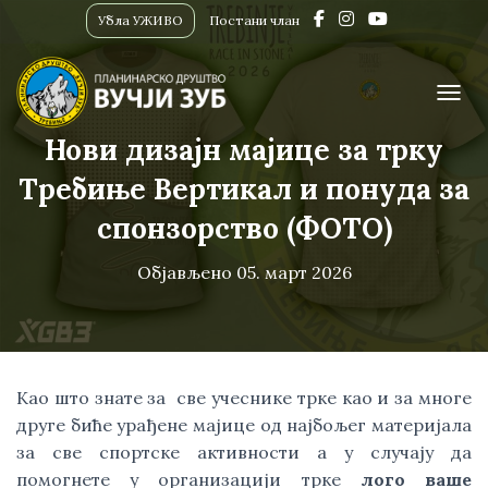
Убла УЖИВО
Постани члан
ПРИК
Нови дизајн мајице за трку
Требиње Вертикал и понуда за
спонзорство (ФОТО)
Објављено
05. март 2026
Као што знате за све учеснике трке као и за многе
друге биће урађене мајице од најбољег материјала
за све спортске активности а у случају да
помогнете у организацији трке
лого ваше