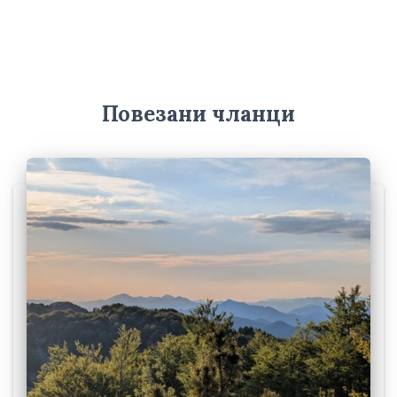
х
и
в
е
Повезани чланци