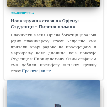
ОБАВЈЕШТЕЊА
Нова кружна стаза на Орјену:
Студенци – Пирина пољана
Планински масив Орјена богатији је за још
једну планинарску стазу! Успјешно смо
привели крају радове на просијецању и
маркирању нове дионице која повезује
Студенце и Пирину пољану. Овим спајањем
смо добили прелијепу шетачку кружну
стазу
Прочитај више…