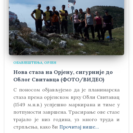
ОБАВЈЕШТЕЊА
ОРЈЕН
Нова стаза на Орјену, сигурније до
Облог Свитавца (ФОТО/ВИДЕО)
С поносом објављујемо да је планинарска
стаза према орјенском врху Обли Свитавaц
(1549 м.н.в.) успјешно маркирана и тиме у
потпуности завршена. Трасирање ове стазе
трајало је низ година, уз много труда и
стрпљења, како би
Прочитај више…