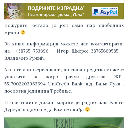
Пожурите, остало је још само пар слободних
мјеста
За више информација можете нас контактирати
на +38765 753896 – Игор Шкеро; 38765669585 –
Владимир Ружић.
Ако сте заинтересовани, новчана средства можете
уплатити на жиро рачун друштва: ЖР:
5517002203963694 UniCredit Bank, а.д. Бања Лука ,
пословна јединица Требиње.
И ове године дизајн мајице је радио наш Крсто
Дурсун, надамо се да Вам се свиђа