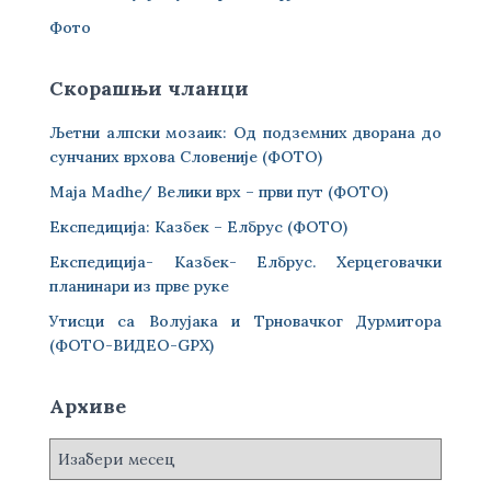
Фото
Скорашњи чланци
Љетни алпски мозаик: Од подземних дворана до
сунчаних врхова Словеније (ФОТО)
Maja Madhe/ Велики врх – први пут (ФОТО)
Експедиција: Казбек – Елбрус (ФОТО)
Експедиција- Казбек- Елбрус. Херцеговачки
планинари из прве руке
Утисци са Волујака и Трновачког Дурмитора
(ФОТО-ВИДЕО-GPX)
Архиве
А
р