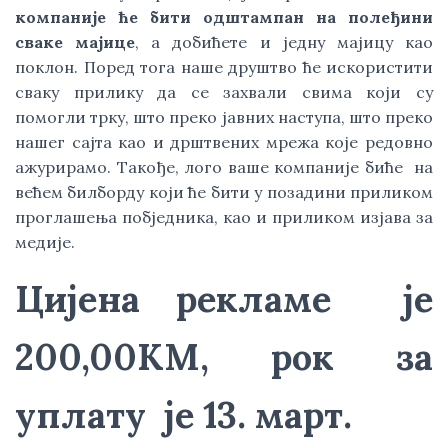
компаније ће бити одштампан на полеђини
сваке мајице
, а добићете и једну мајицу као
поклон. Поред тога наше друштво ће искористити
сваку прилику да се захвали свима који су
помогли трку, што преко јавних наступа, што преко
нашег сајта као и дрштвених мрежа које редовно
ажурирамо. Такође, лого ваше компаније биће на
већем билборду који ће бити у позадини приликом
проглашења побједника, као и приликом изјава за
медије.
Цијена рекламе је
200,00КМ, рок за
уплату је 13. март.