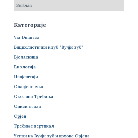
Категорије
Via Dinarica
Бициклистички клуб "Вучји зуб"
Бјеласница
Екологија
Извјештаји
Обавјештења
Околина Требиња
Описи стаза
Орјен
Требиње вертикал
Успон на Вучји зуб и врхове Орјена