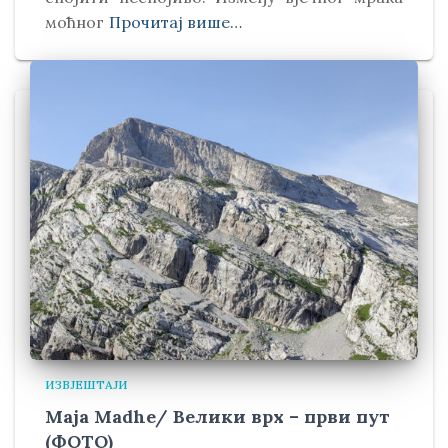
моћног
Прочитај више…
ИЗВЈЕШТАЈИ
Maja Madhe/ Велики врх – први пут
(ФОТО)