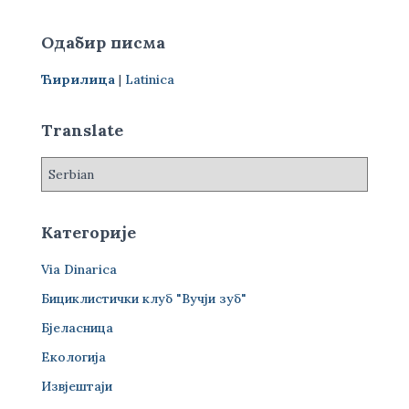
т
р
Одабир писма
а
г
Ћирилица
|
Latinica
а
з
а
Translate
:
Категорије
Via Dinarica
Бициклистички клуб "Вучји зуб"
Бјеласница
Екологија
Извјештаји