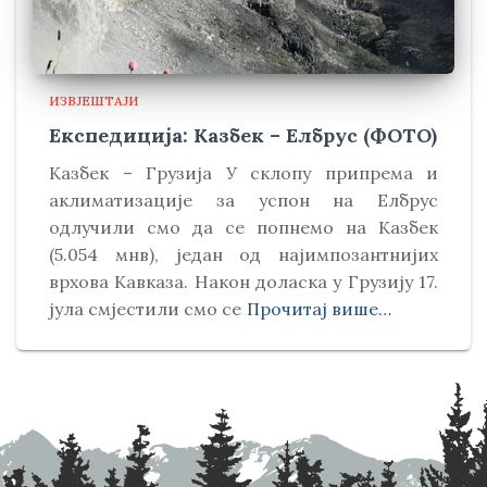
ИЗВЈЕШТАЈИ
Експедиција: Казбек – Елбрус (ФОТО)
Kазбек – Грузија У склопу припрема и
аклиматизације за успон на Елбрус
одлучили смо да се попнемо на Kазбек
(5.054 мнв), један од најимпозантнијих
врхова Kавказа. Након доласка у Грузију 17.
јула смјестили смо се
Прочитај више…