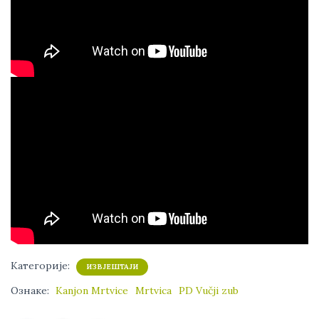
Категорије:
ИЗВЈЕШТАЈИ
Ознаке:
Kanjon Mrtvice
Mrtvica
PD Vučji zub