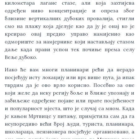
километара лагане стазе, али која захтијева
одређен ниво концентрације и опреза због
близине вертикалних дубоких провалија, стигли
смо на плажу која дјелује као да ју је онај ко је
креирао овај предио управо намијенио као
одмориште за намјернике који настављају стазом
даље када прави успон тек почиње према селу
Веље дубоко.
Иако ће вам многи планинари рећи да нерадо
посјећују исту локацију или врх више пута, ја ипак
тврдим да је ово врло корисно. Посебно за оне
који желе да неку регију боље и ближе упознају и
забиљеже одређене појаве или прате посјећеност
и популарност мјеста, што је случај са мном. Када
је кањон Мртвице у питању, примјетила сам да га
неупоредиво већи број људи, туриста, планинара,
школараца, пензионера посјећује организовано, а