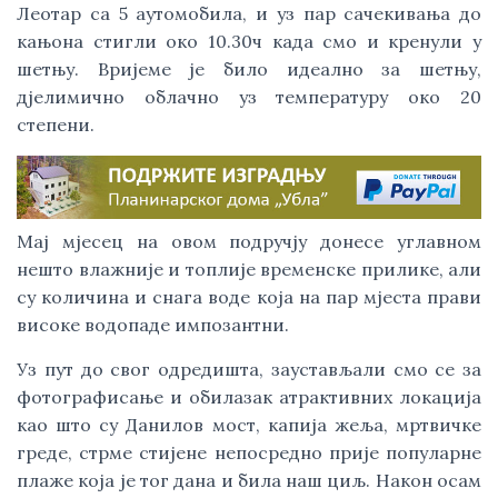
Леотар са 5 аутомобила, и уз пар сачекивања до
кањона стигли око 10.30ч када смо и кренули у
шетњу. Вријеме је било идеално за шетњу,
дјелимично облачно уз температуру око 20
степени.
Мај мјесец на овом подручју донесе углавном
нешто влажније и топлије временске прилике, али
су количина и снага воде која на пар мјеста прави
високе водопаде импозантни.
Уз пут до свог одредишта, заустављали смо се за
фотографисање и обилазак атрактивних локација
као што су Данилов мост, капија жеља, мртвичке
греде, стрме стијене непосредно прије популарне
плаже која је тог дана и била наш циљ. Након осам