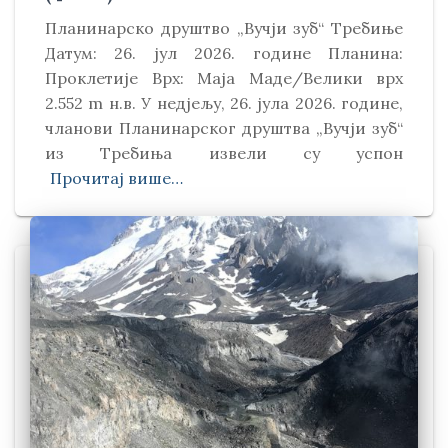
Планинарско друштво „Вучји зуб“ Требиње
Датум: 26. јул 2026. године Планина:
Проклетије Врх: Маја Маде/Велики врх
2.552 m н.в. У недјељу, 26. јула 2026. године,
чланови Планинарског друштва „Вучји зуб“
из Требиња извели су успон
Прочитај више…