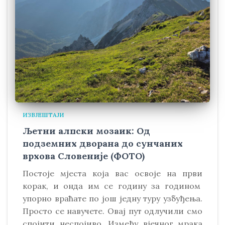
ИЗВЈЕШТАЈИ
Љетни алпски мозаик: Од
подземних дворана до сунчаних
врхова Словеније (ФОТО)
Постоје мјеста која вас освоје на први
корак, и онда им се годину за годином
упорно враћате по још једну туру узбуђења.
Просто се навучете. Овај пут одлучили смо
спојити неспојиво. Између вјечног мрака