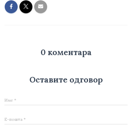
0 коментара
Оставите одговор
Име
*
Е-пошта
*