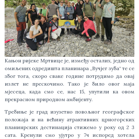
Кањон ријеке Мртвице је, између осталих, једно од
омиљених одредишта планинара „Вучјег зуба“ те се
због тога, скоро сваке године потрудимо да овај
излет не прескочимо. Тако је било овог маја
мјесеца, када смо се, нас 15, упутили ка овом
прекрасном природном амбијенту.
Требиње је град изузетно повољног географског
положаја и на већину атрактивних црногорских
планинрских дестинација стижемо у року од 2 3
сата. Кренули смо ујутро у 7ч испоред хотела