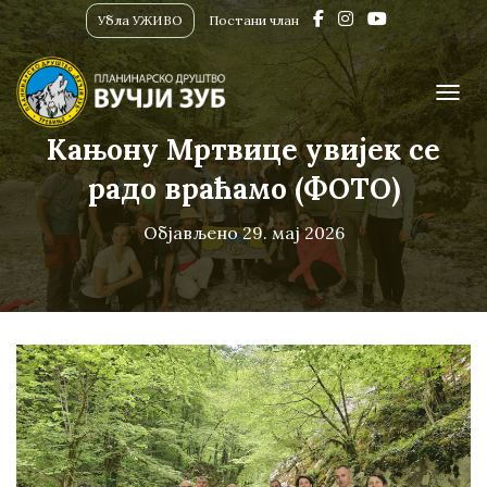
Убла УЖИВО
Постани члан
ПРИК
Кањону Мртвице увијек се
радо враћамо (ФОТО)
Објављено
29. мај 2026