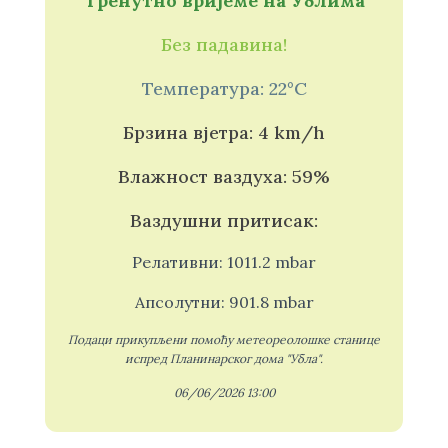
Тренутно вријеме на Ублима
Без падавина!
Температура: 22°C
Брзина вјетра: 4 km/h
Влажност ваздуха: 59%
Ваздушни притисак:
Релативни: 1011.2 mbar
Апсолутни: 901.8 mbar
Подаци прикупљени помоћу метеореолошке станице
испред Планинарског дома "Убла".
06/06/2026 13:00