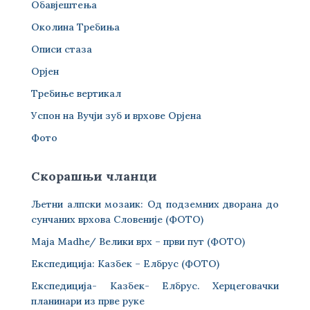
Обавјештења
Околина Требиња
Описи стаза
Орјен
Требиње вертикал
Успон на Вучји зуб и врхове Орјена
Фото
Скорашњи чланци
Љетни алпски мозаик: Од подземних дворана до
сунчаних врхова Словеније (ФОТО)
Maja Madhe/ Велики врх – први пут (ФОТО)
Експедиција: Казбек – Елбрус (ФОТО)
Експедиција- Казбек- Елбрус. Херцеговачки
планинари из прве руке