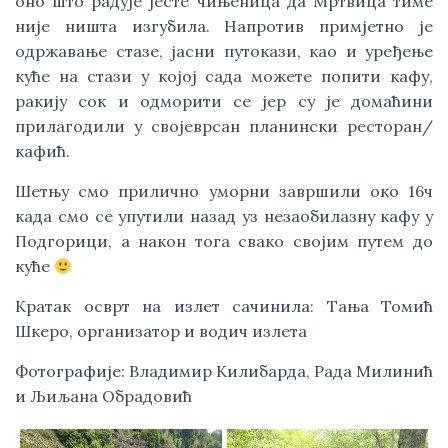
оно што радује јесте чињеница да Мртвица тиме
није ништа изгубила. Напротив примјетно је
одржавање стазе, јасни путокази, као и уређење
куће на стази у којој сада можете попити кафу,
ракију сок и одморити се јер су је домаћини
прилагодили у својеврсан планински ресторан/
кафић.
Шетњу смо прилично уморни завршили око 16ч
када смо се упутили назад уз незаобилазну кафу у
Подгорици, а након тога свако својим путем до
куће
Кратак осврт на излет сачинила: Тања Томић
Шкеро, организатор и водич излета
Фотографије: Владимир Килибарда, Рада Милинић
и Љиљана Обрадовић