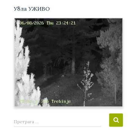
Убла УЖИВО
П
Претрага …
р
е