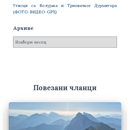
Утисци са Волујака и Трновачког Дурмитора
(ФОТО-ВИДЕО-GPX)
Архиве
А
р
х
и
в
е
Повезани чланци