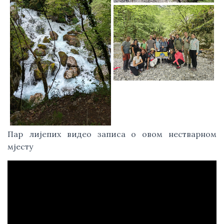
Пар лијепих видео записа о овом нестварном
мјесту