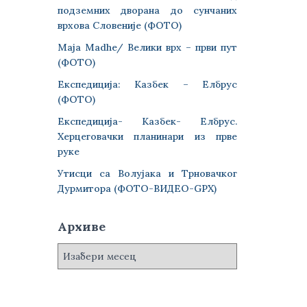
подземних дворана до сунчаних
врхова Словеније (ФОТО)
Maja Madhe/ Велики врх – први пут
(ФОТО)
Експедиција: Казбек – Елбрус
(ФОТО)
Експедиција- Казбек- Елбрус.
Херцеговачки планинари из прве
руке
Утисци са Волујака и Трновачког
Дурмитора (ФОТО-ВИДЕО-GPX)
Архиве
А
р
х
и