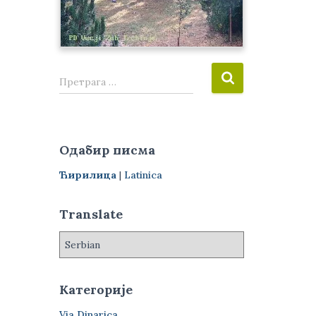
П
Претрага …
р
е
т
р
Одабир писма
а
г
Ћирилица
|
Latinica
а
з
Translate
а
:
Категорије
Via Dinarica