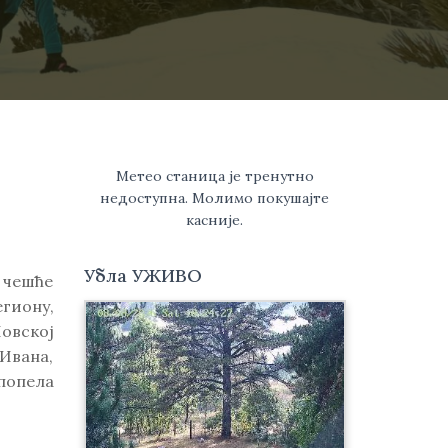
Метео станица је тренутно
недоступна. Молимо покушајте
касније.
Убла УЖИВО
 чешће
егиону,
овској
Ивана,
 попела