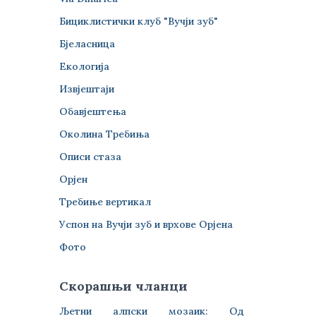
Бициклистички клуб "Вучји зуб"
Бјеласница
Екологија
Извјештаји
Обавјештења
Околина Требиња
Описи стаза
Орјен
Требиње вертикал
Успон на Вучји зуб и врхове Орјена
Фото
Скорашњи чланци
Љетни алпски мозаик: Од