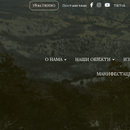
Убла УЖИВО
Постани члан
TikTok
О НАМА
НАШИ ОБЈЕКТИ
ИЗ
МАНИФЕСТАЦ