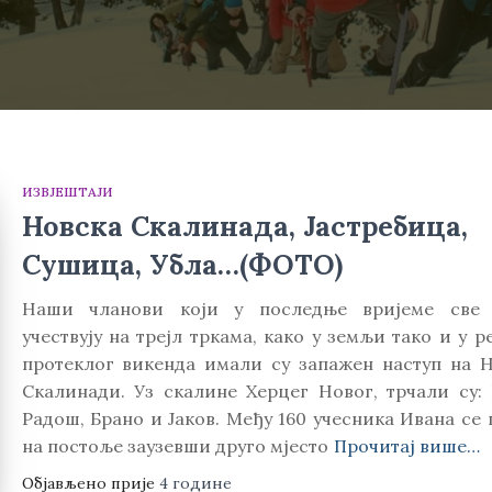
ИЗВЈЕШТАЈИ
Новска Скалинада, Јастребица,
Сушица, Убла…(ФОТО)
Наши чланови који у последње вријеме све
учествују на трејл тркама, како у земљи тако и у р
протеклог викенда имали су запажен наступ на Н
Скалинади. Уз скалине Херцег Новог, трчали су: 
Радош, Брано и Јаков. Међу 160 учесника Ивана се
на постоље заузевши друго мјесто
Прочитај више…
Објављено прије
4 године