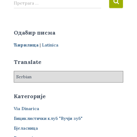
П
Претрага …
р
е
т
р
Одабир писма
а
г
Ћирилица
|
Latinica
а
з
а
Translate
:
Категорије
Via Dinarica
Бициклистички клуб "Вучји зуб"
Бјеласница