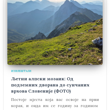
ИЗВЈЕШТАЈИ
Љетни алпски мозаик: Од
подземних дворана до сунчаних
врхова Словеније (ФОТО)
Постоје мјеста која вас освоје на први
корак, и онда им се годину за годином