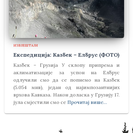
ИЗВЈЕШТАЈИ
Експедиција: Казбек – Елбрус (ФОТО)
Kазбек – Грузија У склопу припрема и
аклиматизације за успон на Елбрус
одлучили смо да се попнемо на Kазбек
(5.054 мнв), један од најимпозантнијих
врхова Kавказа. Након доласка у Грузију 17.
јула смјестили смо се
Прочитај више…