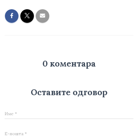
0 коментара
Оставите одговор
Име
*
Е-пошта
*