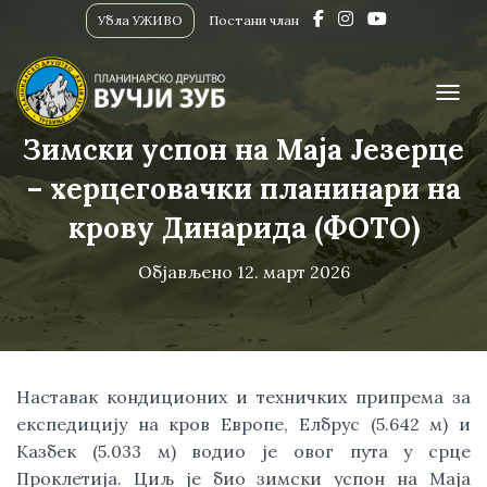
Убла УЖИВО
Постани члан
ПРИК
Зимски успон на Маја Језерце
– херцеговачки планинари на
крову Динарида (ФОТО)
Објављено
12. март 2026
Наставак кондиционих и техничких припрема за
експедицију на кров Европе, Елбрус (5.642 м) и
Kазбек (5.033 м) водио је овог пута у срце
Проклетија. Циљ је био зимски успон на Маја