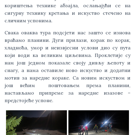
кориштења технике абзајла, ослањајући се на
сигурну технику кретања и искуство стечено на
сличним успонима.
Свака оваква тура подсјети нас зашто се изнова
враћамо планини. Дуги прилази, корак по корак,
хладноћа, умор и неизвјесни услови дио су пута
који води ка великим циљевима. Проклетије су
нам још једном показале своју дивљу љепоту и
снагу, а нама оставиле ново искуство и додатни
мотив за наредне кораке. Са новим искуством и
још већим поштовањем према планини,
настављамо припреме за наредне изазове –
предстојеће успоне.