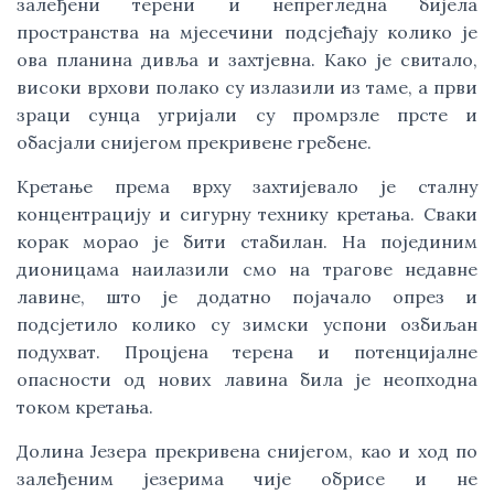
залеђени терени и непрегледна бијела
пространства на мјесечини подсјећају колико је
ова планина дивља и захтјевна. Kако је свитало,
високи врхови полако су излазили из таме, а први
зраци сунца угријали су промрзле прсте и
обасјали снијегом прекривене гребене.
Kретање према врху захтијевало је сталну
концентрацију и сигурну технику кретања. Сваки
корак морао је бити стабилан. На појединим
дионицама наилазили смо на трагове недавне
лавине, што је додатно појачало опрез и
подсјетило колико су зимски успони озбиљан
подухват. Процјена терена и потенцијалне
опасности од нових лавина била је неопходна
током кретања.
Долина Језера прекривена снијегом, као и ход по
залеђеним језерима чије обрисе и не