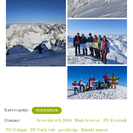
Категорије:
ИЗВЈЕШТАЈИ
Ознаке:
Jezerski vrh 2694
Maja Jezerce
PD Koritnik
PD Volujak
PD Vučji zub
prokletije
Zimski uspon