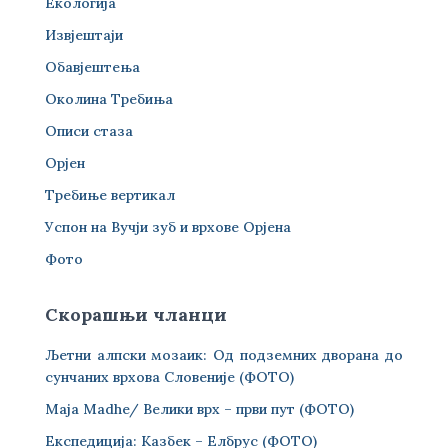
Екологија
Извјештаји
Обавјештења
Околина Требиња
Описи стаза
Орјен
Требиње вертикал
Успон на Вучји зуб и врхове Орјена
Фото
Скорашњи чланци
Љетни алпски мозаик: Од подземних дворана до
сунчаних врхова Словеније (ФОТО)
Maja Madhe/ Велики врх – први пут (ФОТО)
Експедиција: Казбек – Елбрус (ФОТО)