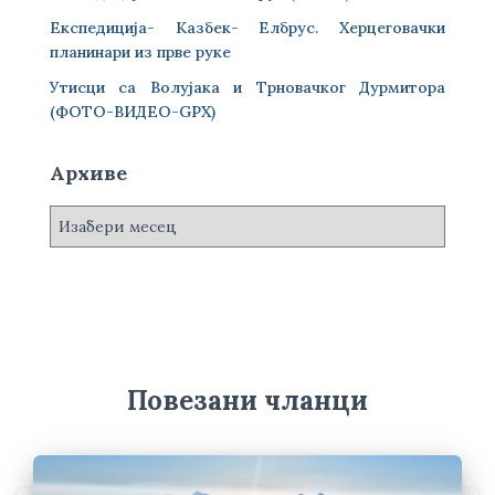
Експедиција- Казбек- Елбрус. Херцеговачки
планинари из прве руке
Утисци са Волујака и Трновачког Дурмитора
(ФОТО-ВИДЕО-GPX)
Архиве
А
р
х
и
в
е
Повезани чланци