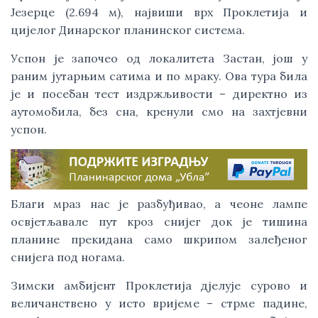
Језерце (2.694 м), највиши врх Проклетија и
цијелог Динарског планинског система.
Успон је започео од локалитета Застан, још у
раним јутарњим сатима и по мраку. Ова тура била
је и посебан тест издржљивости – директно из
аутомобила, без сна, кренули смо на захтјевни
успон.
Благи мраз нас је разбуђивао, а чеоне лампе
освјетљавале пут кроз снијег док је тишина
планине прекидана само шкрипом залеђеног
снијега под ногама.
Зимски амбијент Проклетија дјелује сурово и
величанствено у исто вријеме – стрме падине,