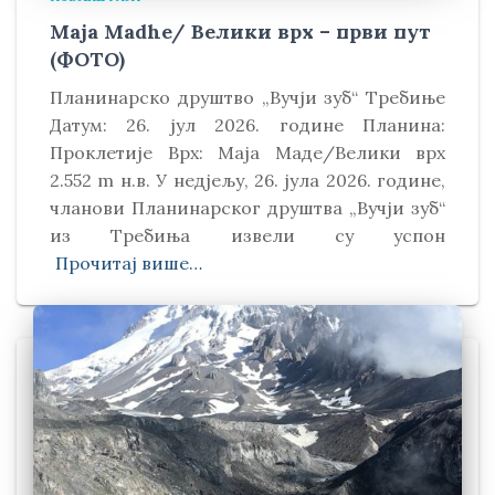
Maja Madhe/ Велики врх – први пут
(ФОТО)
Планинарско друштво „Вучји зуб“ Требиње
Датум: 26. јул 2026. године Планина:
Проклетије Врх: Маја Маде/Велики врх
2.552 m н.в. У недјељу, 26. јула 2026. године,
чланови Планинарског друштва „Вучји зуб“
из Требиња извели су успон
Прочитај више…