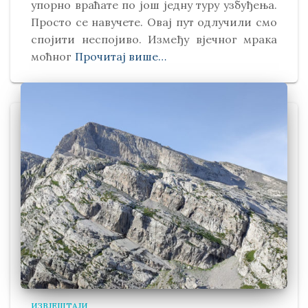
упорно враћате по још једну туру узбуђења.
Просто се навучете. Овај пут одлучили смо
спојити неспојиво. Између вјечног мрака
моћног
Прочитај више…
ИЗВЈЕШТАЈИ