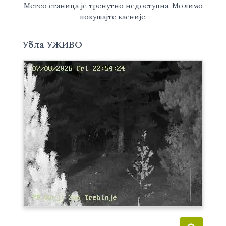
Метео станица је тренутно недоступна. Молимо
покушајте касније.
Убла УЖИВО