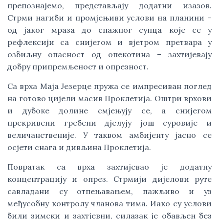
препознајемо, представљају додатни изазов.
Стрми нагиби и промјењиви услови на планини –
од јаког мраза до снажног сунца које се у
рефлексији са снијегом и вјетром претвара у
озбиљну опасност од опекотина – захтијевају
добру припремљеност и опрезност.
Са врха Маја Језерце пружа се импресиван поглед
на готово цијели масив Проклетија. Оштри врхови
и дубоке долине смјењују се, а снијегом
прекривени гребени дјелују још суровије и
величанственије. У таквом амбијенту јасно се
осјети снага и дивљина Проклетија.
Повратак са врха захтијевао је додатну
концентрацију и опрез. Стрмији дијелови руте
савладани су отпењавањем, пажљиво и уз
међусобну контролу чланова тима. Иако су услови
били зимски и захтјевни, силазак је обављен без