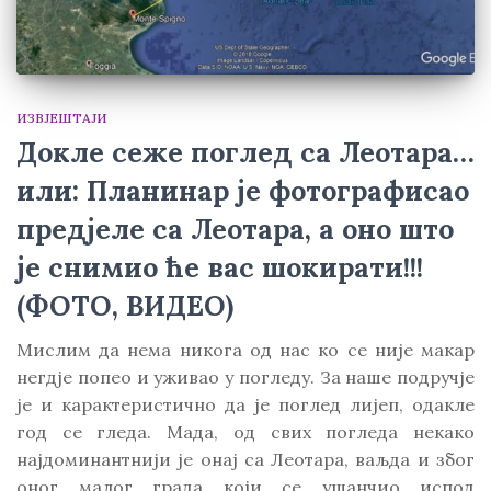
ИЗВЈЕШТАЈИ
Докле сеже поглед са Леотара…
или: Планинар је фотографисао
предјеле са Леотара, а оно што
је снимио ће вас шокирати!!!
(ФОТО, ВИДЕО)
Мислим да нема никога од нас ко се није макар
негдје попео и уживао у погледу. За наше подручје
је и карактеристично да је поглед лијеп, одакле
год се гледа. Мада, од свих погледа некако
најдоминантнији је онај са Леотара, ваљда и због
оног малог града који се ушанчио испод