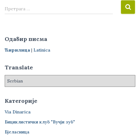
П
Претрага …
р
е
т
р
Одабир писма
а
г
Ћирилица
|
Latinica
а
з
Translate
а
:
Категорије
Via Dinarica
Бициклистички клуб "Вучји зуб"
Бјеласница