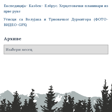
Експедиција- Казбек- Елбрус. Херцеговачки планинари из
прве руке
Утисци са Волујака и Трновачког Дурмитора (ФОТО-
ВИДЕО-GPX)
Архиве
А
р
х
и
в
е