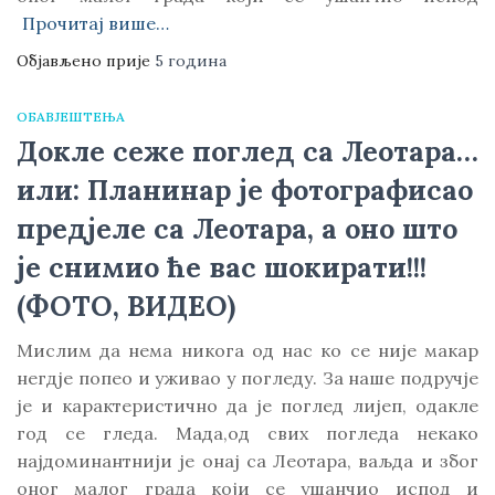
Прочитај више…
Објављено прије
5 година
ОБАВЈЕШТЕЊА
Докле сеже поглед са Леотара…
или: Планинар је фотографисао
предјеле са Леотара, а оно што
је снимио ће вас шокирати!!!
(ФОТО, ВИДЕО)
Мислим да нема никога од нас ко се није макар
негдје попео и уживао у погледу. За наше подручје
је и карактеристично да је поглед лијеп, одакле
год се гледа. Мада,од свих погледа некако
најдоминантнији је онај са Леотара, ваљда и због
оног малог града који се ушанчио испод и