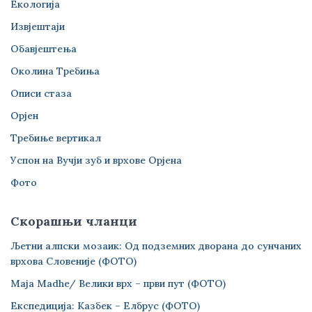
Екологија
Извјештаји
Обавјештења
Околина Требиња
Описи стаза
Орјен
Требиње вертикал
Успон на Вучји зуб и врхове Орјена
Фото
Скорашњи чланци
Љетни алпски мозаик: Од подземних дворана до сунчаних
врхова Словеније (ФОТО)
Maja Madhe/ Велики врх – први пут (ФОТО)
Експедиција: Казбек – Елбрус (ФОТО)