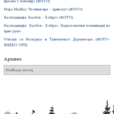
врхова Словеније (ФОТО)
Maja Madhe/ Велики врх – први пут (ФОТО)
Експедиција: Казбек – Елбрус (ФОТО)
Експедиција- Казбек- Елбрус. Херцеговачки планинари из
прве руке
Утисци са Волујака и Трновачког Дурмитора (ФОТО-
ВИДЕО-GPX)
Архиве
А
р
х
и
в
е