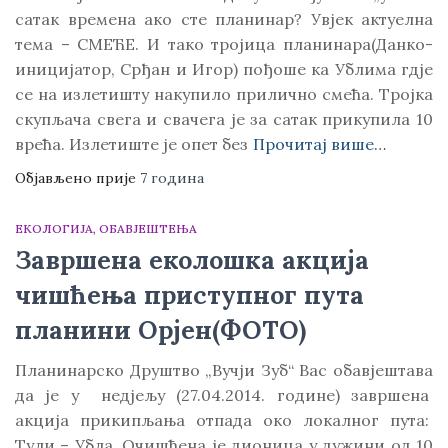
сатак времена ако сте планинар? Увјек актуелна
тема – СМЕЋЕ. И тако тројица планинара(Данко-
иницијатор, Срђан и Игор) пођоше ка Ублима гдје
се на излетишту накупило прилично смећа. Тројка
скупљача свега и свачега је за сатак прикупила 10
врећа. Излетиште је опет без
Прочитај више…
Објављено прије
7 година
ЕКОЛОГИЈА
ОБАВЈЕШТЕЊА
Завршена еколошка акција
чишћења приступног пута
планини Орјен(ФОТО)
Планинарско Друштво „Вучји Зуб“ Вас обавјештава
да је у недјељу (27.04.2014. године) завршена
акција прикипљања отпада око локалног пута:
Тули – Убла. Очишћена је дионица у дужини од 10