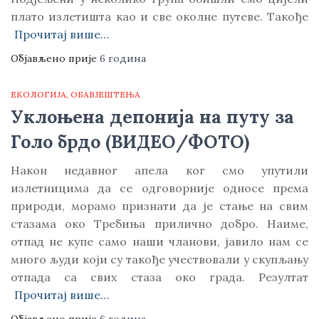
плато излетишта као и све околне путеве. Такође
Прочитај више…
Објављено прије
6 година
ЕКОЛОГИЈА
ОБАВЈЕШТЕЊА
Уклоњена депонија на путу за
Голо брдо (ВИДЕО/ФОТО)
Након недавног апела ког смо упутили
излетницима да се одговорније односе према
природи, морамо признати да је стање на свим
стазама око Требиња прилично добро. Наиме,
отпад не купе само наши чланови, јавило нам се
много људи који су такође учествовали у скупљању
отпада са свих стаза око града. Резултат
Прочитај више…