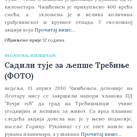
километара. Чишћењем је прикупљено 400 врећа
смећа, а уклоњена је и велика количина
грађевинског и крупног отпада. У еколошкој
акцији која
Прочитај више…
Објављено прије
12 година
ЕКОЛОГИЈА
ИЗВЈЕШТАЈИ
Садили тује за љепше Требиње
(ФОТО)
недеља, 11 април 2010 Чишћењем депоније на
Леотару нису се завршили напори чланова ПД
″Вучји зуб″ да град на Требишњици учине
угоднијим и љепшим за живот. Са врха планине
следећа акција довела нас је у њено подножје,
насеље Горицу. Рукавице су се опет нашле на
рукама планинара, а у шакама
Прочитај више…