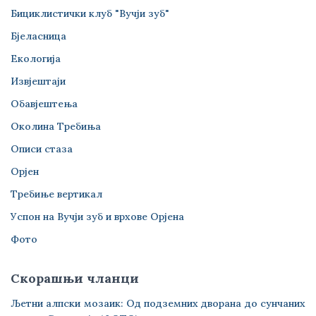
Бициклистички клуб "Вучји зуб"
Бјеласница
Екологија
Извјештаји
Обавјештења
Околина Требиња
Описи стаза
Орјен
Требиње вертикал
Успон на Вучји зуб и врхове Орјена
Фото
Скорашњи чланци
Љетни алпски мозаик: Од подземних дворана до сунчаних