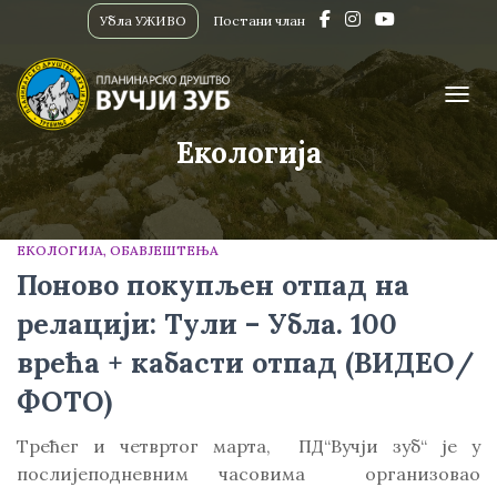
Убла УЖИВО
Постани члан
ПРИК
Екологија
ЕКОЛОГИЈА
ОБАВЈЕШТЕЊА
Поново покупљен отпад на
релацији: Тули – Убла. 100
врећа + кабасти отпад (ВИДЕО/
ФОТО)
Трећег и четвртог марта, ПД“Вучји зуб“ је у
послијеподневним часовима организовао