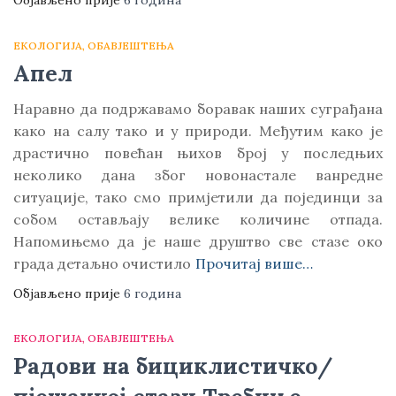
Објављено прије
6 година
ЕКОЛОГИЈА
ОБАВЈЕШТЕЊА
Апел
Наравно да подржавамо боравак наших суграђана
како на салу тако и у природи. Међутим како је
драстично повећан њихов број у последњих
неколико дана због новонастале ванредне
ситуације, тако смо примјетили да појединци за
собом остављају велике количине отпада.
Напомињемо да је наше друштво све стазе око
града детаљно очистило
Прочитај више…
Објављено прије
6 година
ЕКОЛОГИЈА
ОБАВЈЕШТЕЊА
Радови на бициклистичко/