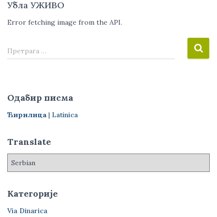
Убла УЖИВО
Error fetching image from the API.
П
Претрага …
р
е
т
р
Одабир писма
а
г
Ћирилица
|
Latinica
а
з
Translate
а
:
Категорије
Via Dinarica