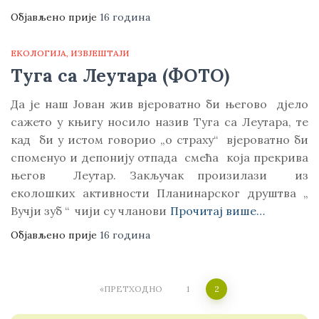
Објављено прије
16 година
ЕКОЛОГИЈА
ИЗВЈЕШТАЈИ
Туга са Леутара (ФОТО)
Да је наш Јован жив вјероватно би његово дјело
сажето у књигу носило назив Туга са Леутара, те
кад би у истом говорио „о страху“ вјероватно би
споменуо и депонију отпада смећа која прекрива
његов Леутар. Закључак произилази из
еколошких активности Планинарског друштва „
Вучји зуб “ чији су чланови
Прочитај више…
Објављено прије
16 година
Posts
ПРЕТХОДНО
1
2