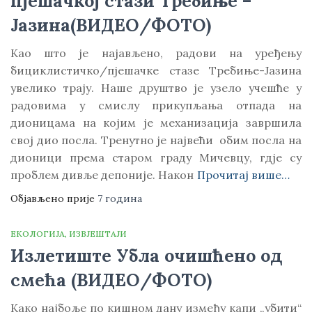
пјешачкој стази Требиње –
Јазина(ВИДЕО/ФОТО)
Као што је најављено, радови на уређењу
бициклистичко/пјешачке стазе Требиње-Јазина
увелико трају. Наше друштво је узело учешће у
радовима у смислу прикупљања отпада на
дионицама на којим је механизација завршила
свој дио посла. Тренутно је највећи обим посла на
дионици према старом граду Мичевцу, гдје су
проблем дивље депоније. Након
Прочитај више…
Објављено прије
7 година
ЕКОЛОГИЈА
ИЗВЈЕШТАЈИ
Излетиште Убла очишћено од
смећа (ВИДЕО/ФОТО)
Како најбоље по кишном дану између капи „убити“