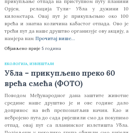
прикупљање отпада на приступном путу планини
Орјен, релација Тули- Убла у дужини 10
километара. Овај пут је прикупљењно око 100
врећа и знатна количина кабастог отпада. Ово је
трећи пут да наше друштво организује ову акцију, а
намјера нам
Прочитај више…
Објављено прије
5 година
ЕКОЛОГИЈА
ИЗВЈЕШТАЈИ
Убла – прикупљено преко 60
врећа смећа (ФОТО)
Поводом Међународног дана заштите животне
средине наше друштво је и ове године дало
допринос на већ препознатљив начин. Као и
небројено пута до сада ријешили смо да покупимо
отпад, овај пут са планинског излетишта Убла.
Подјељени у неколико група обишли смо цијели