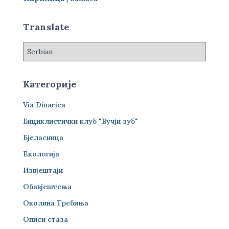
а
з
а
Translate
:
Категорије
Via Dinarica
Бициклистички клуб "Вучји зуб"
Бјеласница
Екологија
Извјештаји
Обавјештења
Околина Требиња
Описи стаза