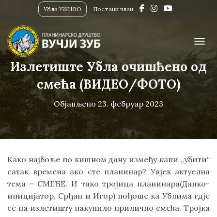
Убла УЖИВО
Постани члан
ПРИК
Излетиште Убла очишћено од
смећа (ВИДЕО/ФОТО)
Објављено
23. фебруар 2023
Како најбоље по кишном дану између капи „убити“ 
сатак времена ако сте планинар? Увјек актуелна 
тема – СМЕЋЕ. И тако тројица планинара(Данко-
иницијатор, Срђан и Игор) пођоше ка Ублима гдје 
се на излетишту накупило прилично смећа. Тројка 