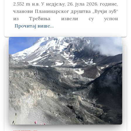
2.552 m н.в. У недјељу, 26. јула 2026. године,
чланови Планинарског друштва „Вучји зуб“
из Требиња извели су успон
Прочитај више…