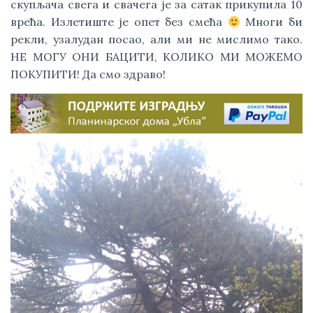
скупљача свега и свачега је за сатак прикупила 10 
врећа. Излетиште је опет без смећа 
 Многи би 
рекли, узалудан посао, али ми не мислимо тако. 
НЕ МОГУ ОНИ БАЦИТИ, КОЛИКО МИ МОЖЕМО 
ПОКУПИТИ! Да смо здраво!