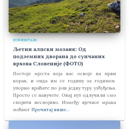
ИЗВЈЕШТАЈИ
Љетни алпски мозаик: Од
подземних дворана до сунчаних
врхова Словеније (ФОТО)
Постоје мјеста која вас освоје на први
корак, и онда им се годину за годином
упорно враћате по још једну туру узбуђења.
Просто се навучете. Овај пут одлучили смо
спојити неспојиво. Између вјечног мрака
моћног
Прочитај више…