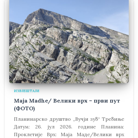
ИЗВЈЕШТАЈИ
Maja Madhe/ Велики врх – први пут
(ФОТО)
Планинарско друштво „Вучји зуб“ Требиње
Датум: 26. јул 2026. године Планина:
Проклетије Врх: Маја Маде/Велики врх