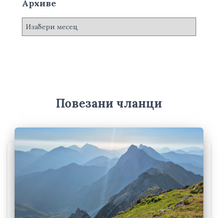
Архиве
А
р
х
и
в
е
Повезани чланци