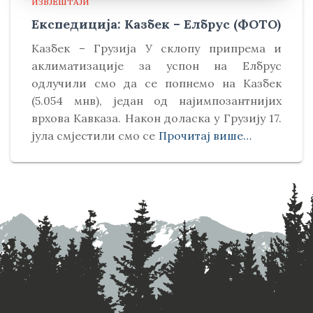
ИЗВЈЕШТАЈИ
Експедиција: Казбек – Елбрус (ФОТО)
Kазбек – Грузија У склопу припрема и
аклиматизације за успон на Елбрус
одлучили смо да се попнемо на Kазбек
(5.054 мнв), један од најимпозантнијих
врхова Kавказа. Након доласка у Грузију 17.
јула смјестили смо се
Прочитај више…