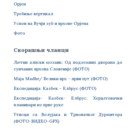
Орјен
Требиње вертикал
Успон на Вучји зуб и врхове Орјена
Фото
Скорашњи чланци
Љетни алпски мозаик: Од подземних дворана до
сунчаних врхова Словеније (ФОТО)
Maja Madhe/ Велики врх – први пут (ФОТО)
Експедиција: Казбек – Елбрус (ФОТО)
Експедиција- Казбек- Елбрус. Херцеговачки
планинари из прве руке
Утисци са Волујака и Трновачког Дурмитора
(ФОТО-ВИДЕО-GPX)