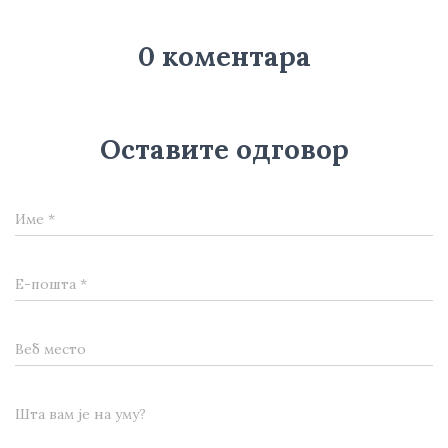
0 коментара
Оставите одговор
Име
*
Е-пошта
*
Веб место
Шта вам је на уму?