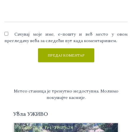
Сачувај моје име, е-пошту и веб место у овом
прегледачу веба за следећи пут када коментаришем.
Метео станица је тренутно недоступна. Молимо
покушајте касније.
Убла УЖИВО