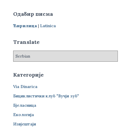
т
р
Одабир писма
а
г
Ћирилица
|
Latinica
а
з
а
Translate
:
Категорије
Via Dinarica
Бициклистички клуб "Вучји зуб"
Бјеласница
Екологија
Извјештаји