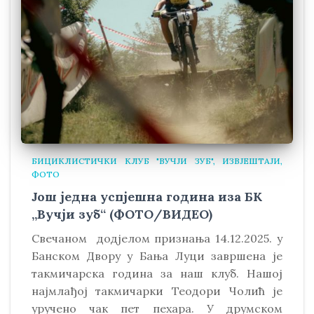
БИЦИКЛИСТИЧКИ КЛУБ "ВУЧЈИ ЗУБ"
ИЗВЈЕШТАЈИ
ФОТО
Још једна успјешна година иза БК
„Вучји зуб“ (ФОТО/ВИДЕО)
Свечаном додјелом признања 14.12.2025. у
Банском Двору у Бања Луци завршена је
такмичарска година за наш клуб. Нашој
најмлађој такмичарки Теодори Чолић је
уручено чак пет пехара. У друмском