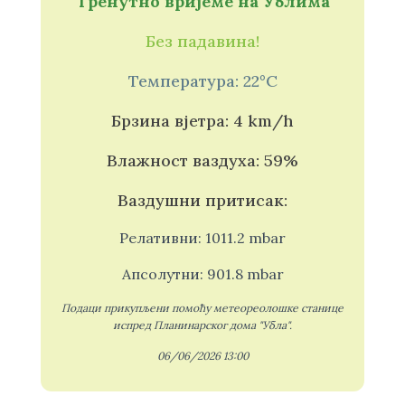
Тренутно вријеме на Ублима
Без падавина!
Температура: 22°C
Брзина вјетра: 4 km/h
Влажност ваздуха: 59%
Ваздушни притисак:
Релативни: 1011.2 mbar
Апсолутни: 901.8 mbar
Подаци прикупљени помоћу метеореолошке станице
испред Планинарског дома "Убла".
06/06/2026 13:00