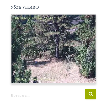
Убла УЖИВО
П
Претрага …
р
е