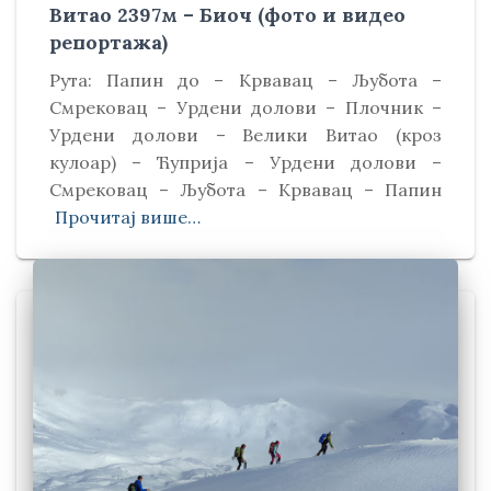
Витао 2397м – Биоч (фото и видео
репортажа)
Рута: Папин до – Крвавац – Љубота –
Смрековац – Урдени долови – Плочник –
Урдени долови – Велики Витао (кроз
кулоар) – Ћуприја – Урдени долови –
Смрековац – Љубота – Крвавац – Папин
Прочитај више…