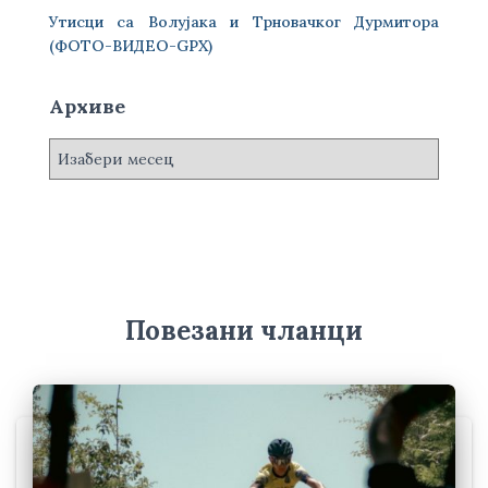
Утисци са Волујака и Трновачког Дурмитора
(ФОТО-ВИДЕО-GPX)
Архиве
А
р
х
и
в
е
Повезани чланци