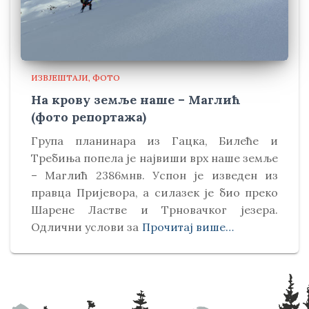
ИЗВЈЕШТАЈИ
ФОТО
На крову земље наше – Маглић
(фото репортажа)
Група планинара из Гацка, Билеће и
Требиња попела је највиши врх наше земље
– Маглић 2386мнв. Успон је изведен из
правца Пријевора, а силазек је био преко
Шарене Ластве и Трновачког језера.
Одлични услови за
Прочитај више…