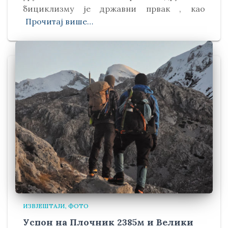
бициклизму је државни првак , као
Прочитај више…
ИЗВЈЕШТАЈИ
ФОТО
Успон на Плочник 2385м и Велики