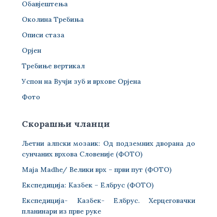
Обавјештења
Околина Требиња
Описи стаза
Орјен
Требиње вертикал
Успон на Вучји зуб и врхове Орјена
Фото
Скорашњи чланци
Љетни алпски мозаик: Од подземних дворана до
сунчаних врхова Словеније (ФОТО)
Maja Madhe/ Велики врх – први пут (ФОТО)
Експедиција: Казбек – Елбрус (ФОТО)
Експедиција- Казбек- Елбрус. Херцеговачки
планинари из прве руке