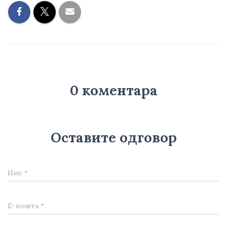
0 коментара
Оставите одговор
Име
*
Е-пошта
*