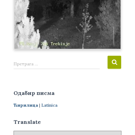
П
Претрага …
р
е
т
р
Одабир писма
а
г
Ћирилица
|
Latinica
а
з
а
Translate
: