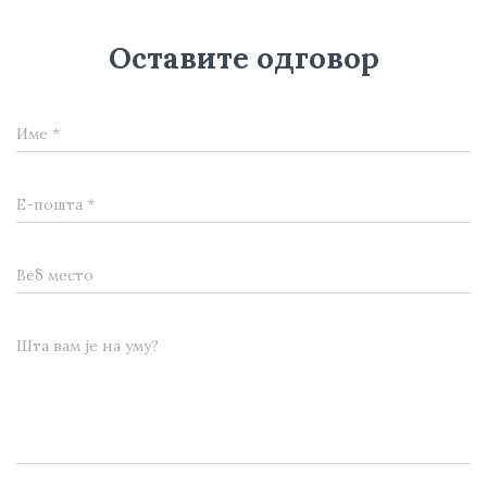
Оставите одговор
Име
*
Е-пошта
*
Веб место
Шта вам је на уму?