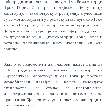
већ традиционално организује ПК „Високогорци
Црне Горе“. Ова трка подијељена је у двије
категорије – такмичарску и ревијалну, а учесници
су се могли окушати у преласку стазе дуге око 16км
користећи крпље, као и турно или нордијске скије.
Добра организација, сјајна атмосфера и дружење
са другарима из ПК „Високогорци Црне Горе“ и
осталим такмичарима нису изостали ни ове
године.
Важно је напоменути да чланови нашег друштва
већ традиционално редовно учествују на
„Бјеласичком маратону“ и ова трка је постала
незаобилазан догађај у нашем календару
активности. Без сумње, са нестрпљењем
ишчекујемо наредно издање и планирамо се радо
вратити на Бјеласицу и учествовати у овој трци и
следеће године.