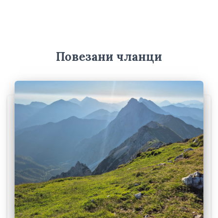
и
в
е
Повезани чланци