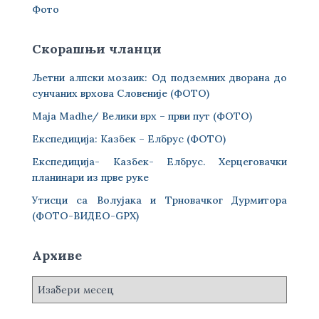
Фото
Скорашњи чланци
Љетни алпски мозаик: Од подземних дворана до
сунчаних врхова Словеније (ФОТО)
Maja Madhe/ Велики врх – први пут (ФОТО)
Експедиција: Казбек – Елбрус (ФОТО)
Експедиција- Казбек- Елбрус. Херцеговачки
планинари из прве руке
Утисци са Волујака и Трновачког Дурмитора
(ФОТО-ВИДЕО-GPX)
Архиве
А
р
х