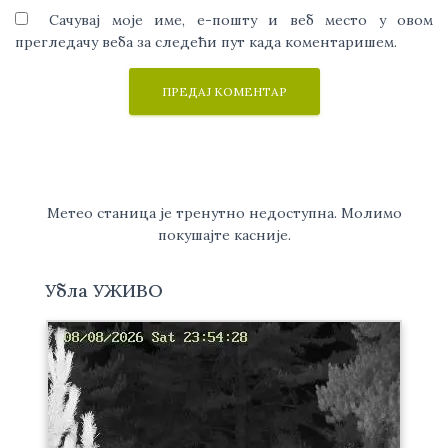
Сачувај моје име, е-пошту и веб место у овом
прегледачу веба за следећи пут када коментаришем.
Метео станица је тренутно недоступна. Молимо
покушајте касније.
Убла УЖИВО