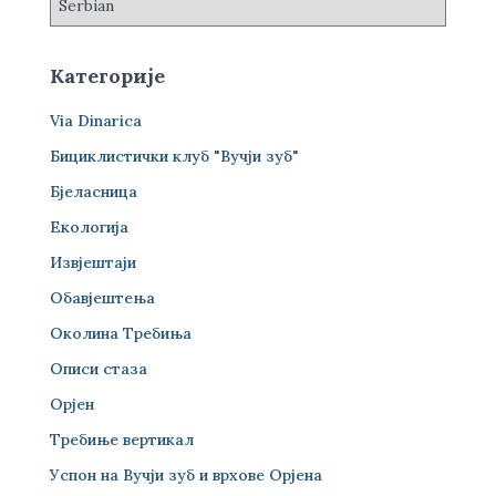
Категорије
Via Dinarica
Бициклистички клуб "Вучји зуб"
Бјеласница
Екологија
Извјештаји
Обавјештења
Околина Требиња
Описи стаза
Орјен
Требиње вертикал
Успон на Вучји зуб и врхове Орјена