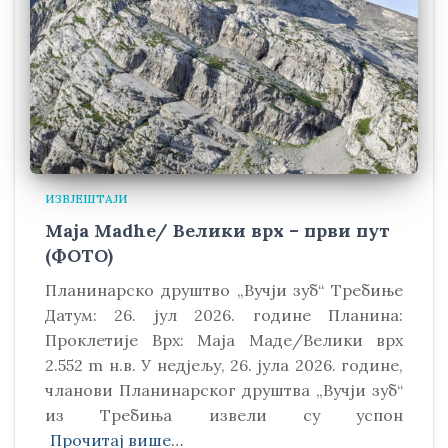
ИЗВЈЕШТАЈИ
Maja Madhe/ Велики врх – први пут
(ФОТО)
Планинарско друштво „Вучји зуб“ Требиње
Датум: 26. јул 2026. године Планина:
Проклетије Врх: Маја Маде/Велики врх
2.552 m н.в. У недјељу, 26. јула 2026. године,
чланови Планинарског друштва „Вучји зуб“
из Требиња извели су успон
Прочитај више…