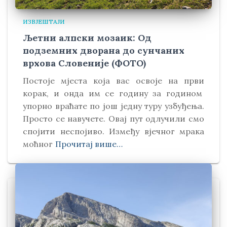
ИЗВЈЕШТАЈИ
Љетни алпски мозаик: Од
подземних дворана до сунчаних
врхова Словеније (ФОТО)
Постоје мјеста која вас освоје на први
корак, и онда им се годину за годином
упорно враћате по још једну туру узбуђења.
Просто се навучете. Овај пут одлучили смо
спојити неспојиво. Између вјечног мрака
моћног
Прочитај више…