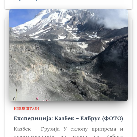
ИЗВЈЕШТАЈИ
Експедиција: Казбек – Елбрус (ФОТО)
Kазбек – Грузија У склопу припрема и
аклиматизације за успон на Елбрус