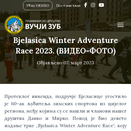
Убла УЖИВО
Постани члан
ПРИК
Bjelasica Winter Adventure
Race 2023. (ВИДЕО-ФОТО)
Објављено
07. март 2023
Протеклог викенда, подручје Бјеласице угостило
је 60-ак љубитеља зимских спортова из цијелог
региона, међу којима су се нашли и чланови нашег
друштва Данко и Мирко. Повод је био девето
издање трке „Bjelasica Winter Adventure Race“, коју