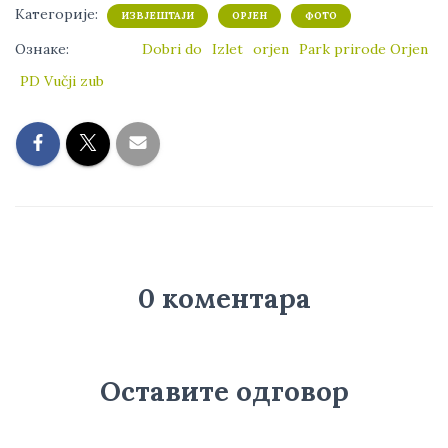
Категорије:
ИЗВЈЕШТАЈИ
ОРЈЕН
ФОТО
Ознаке:
Dobri do
Izlet
orjen
Park prirode Orjen
PD Vučji zub
0 коментара
Оставите одговор