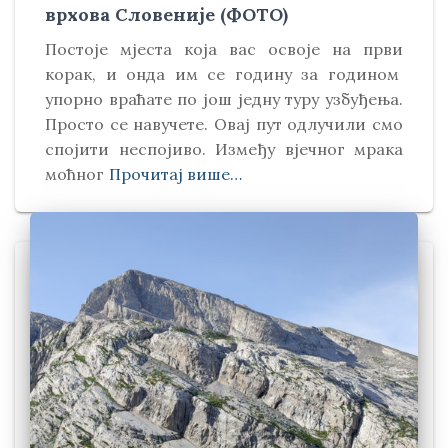
врхова Словеније (ФОТО)
Постоје мјеста која вас освоје на први
корак, и онда им се годину за годином
упорно враћате по још једну туру узбуђења.
Просто се навучете. Овај пут одлучили смо
спојити неспојиво. Између вјечног мрака
моћног
Прочитај више…