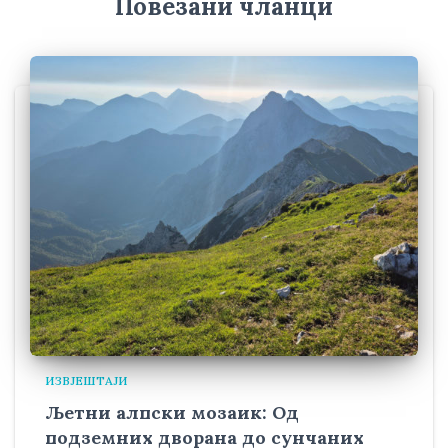
Повезани чланци
ИЗВЈЕШТАЈИ
Љетни алпски мозаик: Од
подземних дворана до сунчаних