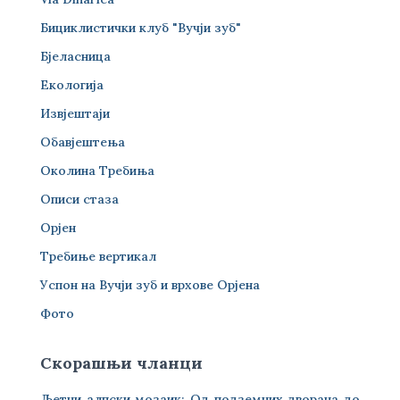
Бициклистички клуб "Вучји зуб"
Бјеласница
Екологија
Извјештаји
Обавјештења
Околина Требиња
Описи стаза
Орјен
Требиње вертикал
Успон на Вучји зуб и врхове Орјена
Фото
Скорашњи чланци
Љетни алпски мозаик: Од подземних дворана до