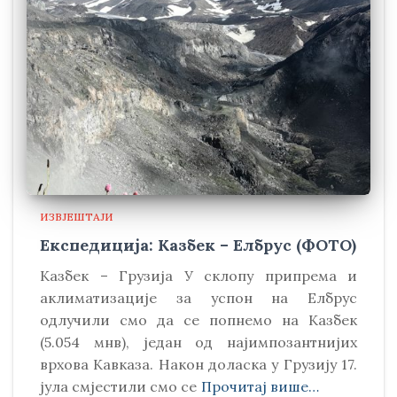
ИЗВЈЕШТАЈИ
Експедиција: Казбек – Елбрус (ФОТО)
Kазбек – Грузија У склопу припрема и
аклиматизације за успон на Елбрус
одлучили смо да се попнемо на Kазбек
(5.054 мнв), један од најимпозантнијих
врхова Kавказа. Након доласка у Грузију 17.
јула смјестили смо се
Прочитај више…