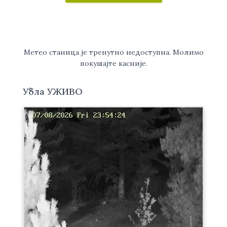
Метео станица је тренутно недоступна. Молимо
покушајте касније.
Убла УЖИВО