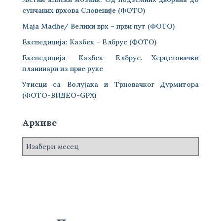
сунчаних врхова Словеније (ФОТО)
Maja Madhe/ Велики врх – први пут (ФОТО)
Експедиција: Казбек – Елбрус (ФОТО)
Експедиција- Казбек- Елбрус. Херцеговачки
планинари из прве руке
Утисци са Волујака и Трновачког Дурмитора
(ФОТО-ВИДЕО-GPX)
Архиве
А
р
х
и
в
е