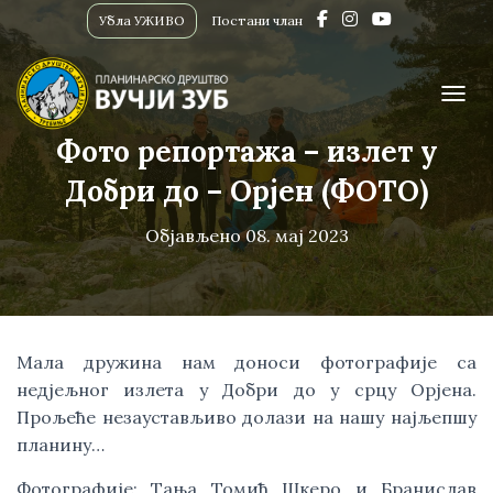
Убла УЖИВО
Постани члан
ПРИК
Фото репортажа – излет у
Добри до – Орјен (ФОТО)
Објављено
08. мај 2023
Мала дружина нам доноси фотографије са
недјељног излета у Добри до у срцу Орјена.
Прољеће незаустављиво долази на нашу најљепшу
планину…
Фотографије: Тања Томић Шкеро и Бранислав