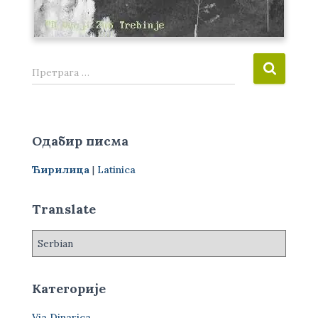
П
Претрага …
р
е
т
р
Одабир писма
а
г
Ћирилица
|
Latinica
а
з
а
Translate
:
Категорије
Via Dinarica