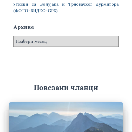
Утисци са Волујака и Трновачког Дурмитора
(ФОТО-ВИДЕО-GPX)
Архиве
А
р
х
и
в
е
Повезани чланци