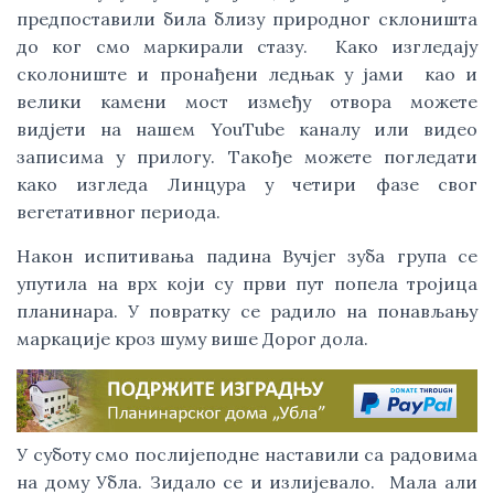
предпоставили била близу природног склоништа 
до ког смо маркирали стазу.  Како изгледају 
сколониште и пронађени ледњак у јами  као и 
велики камени мост између отвора можете 
видјети на нашем YouTube каналу или видео 
записима у прилогу. Такође можете погледати 
како изгледа Линцура у четири фазе свог  
вегетативног периода. 
Након испитивања падина Вучјег зуба група се 
упутила на врх који су први пут попела тројица 
планинара. У повратку се радило на понављању 
маркације кроз шуму више Дорог дола. 
У суботу смо послијеподне наставили са радовима 
на дому Убла. Зидало се и излијевало.  Мала али 