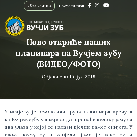
Убла УЖИВО
Постани члан
ПРИК
Ново откриће наших
планинара на Вучјем зубу
(ВИДЕО/ФОТО)
Објављено
15. јул 2019
У недјељу је осмочлана група планинара кренула 
ка Вучјем зубу у намјери да  пронађе велику јаму са 
два улаза у којој се налази вјечни намет снијега. У 
свом науму су и успјели, јамa је како су и 