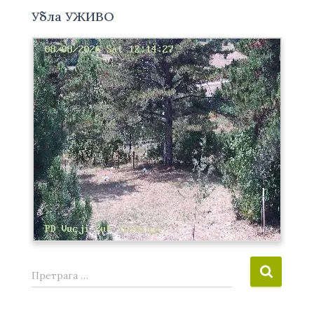
Убла УЖИВО
П
Претрага …
р
е