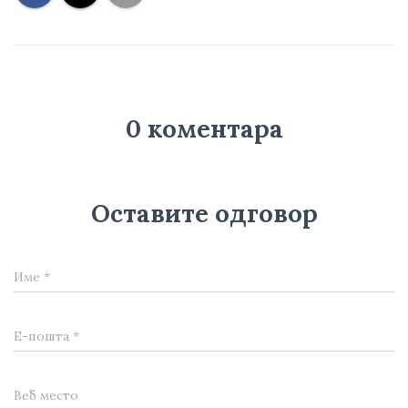
0 коментара
Оставите одговор
Име
*
Е-пошта
*
Веб место