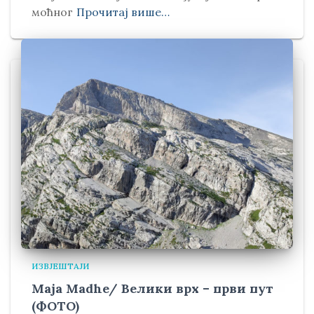
моћног
Прочитај више…
ИЗВЈЕШТАЈИ
Maja Madhe/ Велики врх – први пут
(ФОТО)