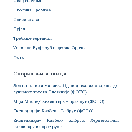
Обавјештења
Околина Требиња
Описи стаза
Орјен
Требиње вертикал
Успон на Вучји зуб и врхове Орјена
Фото
Скорашњи чланци
Љетни алпски мозаик: Од подземних дворана до
сунчаних врхова Словеније (ФОТО)
Maja Madhe/ Велики врх – први пут (ФОТО)
Експедиција: Казбек – Елбрус (ФОТО)
Експедиција- Казбек- Елбрус. Херцеговачки
планинари из прве руке