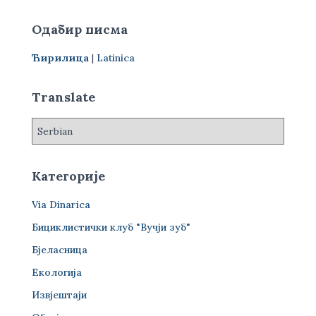
т
р
Одабир писма
а
г
Ћирилица
|
Latinica
а
з
а
Translate
:
Категорије
Via Dinarica
Бициклистички клуб "Вучји зуб"
Бјеласница
Екологија
Извјештаји