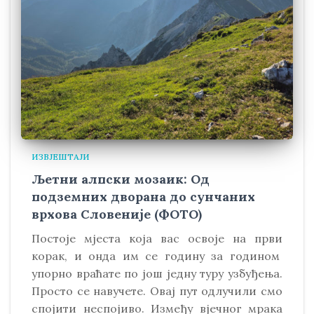
ИЗВЈЕШТАЈИ
Љетни алпски мозаик: Од
подземних дворана до сунчаних
врхова Словеније (ФОТО)
Постоје мјеста која вас освоје на први
корак, и онда им се годину за годином
упорно враћате по још једну туру узбуђења.
Просто се навучете. Овај пут одлучили смо
спојити неспојиво. Између вјечног мрака