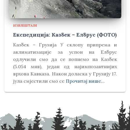
ИЗВЈЕШТАЈИ
Експедиција: Казбек – Елбрус (ФОТО)
Kазбек – Грузија У склопу припрема и
аклиматизације за успон на Елбрус
одлучили смо да се попнемо на Kазбек
(5.054 мнв), један од најимпозантнијих
врхова Kавказа. Након доласка у Грузију 17.
јула смјестили смо се
Прочитај више…