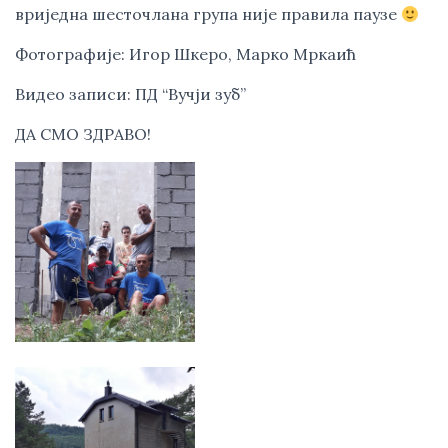
вриједна шесточлана група није правила паузе 
Фотографије: Игор Шкеро, Марко Мркаић 
Видео записи: ПД “Вучји зуб”
ДА СМО ЗДРАВО!