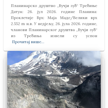
Планинарско друштво „Вучји зуб“ Требиње
Датум: 26. јул 2026. године Планина:
Проклетије Врх: Маја Маде/Велики врх
2.552 m н.в. У недјељу, 26. јула 2026. године,
чланови Планинарског друштва „Вучји зуб“
из Требиња извели су успон
Прочитај више…