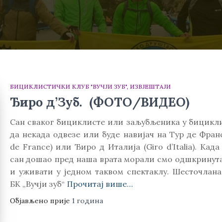
БИЦИКЛИСТИЧКИ КЛУБ "ВУЧЈИ ЗУБ"
ИЗВЈЕШТАЈИ
Ђиро д’Зуб. (ФОТО/ВИДЕО)
Сан сваког бициклисте или заљубљеника у бицикли
да некада одвезе или буде навијач на Тур де Фран
de France) или Ђиро д Италија (Giro d’Italia). Када
сан дошао пред наша врата морали смо одшкринута
и уживати у једном таквом спектаклу. Шесточлана
БК „Вучји зуб“
Прочитај више…
Објављено прије
1 година