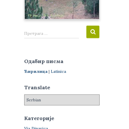
П
Претрага …
р
е
т
р
Одабир писма
а
г
Ћирилица
|
Latinica
а
з
Translate
а
:
Категорије
Via Dinarica