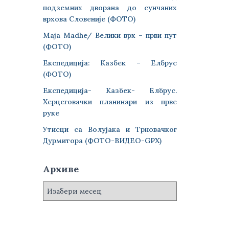
подземних дворана до сунчаних
врхова Словеније (ФОТО)
Maja Madhe/ Велики врх – први пут
(ФОТО)
Експедиција: Казбек – Елбрус
(ФОТО)
Експедиција- Казбек- Елбрус.
Херцеговачки планинари из прве
руке
Утисци са Волујака и Трновачког
Дурмитора (ФОТО-ВИДЕО-GPX)
Архиве
А
р
х
и