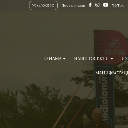
Убла УЖИВО
Постани члан
TikTok
О НАМА
НАШИ ОБЈЕКТИ
ИЗ
МАНИФЕСТАЦ