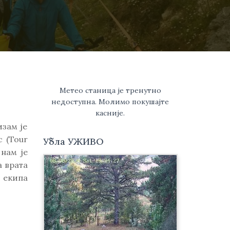
Метео станица је тренутно
недоступна. Молимо покушајте
касније.
зам је
с (Tour
Убла УЖИВО
 нам је
 врата
 екипа