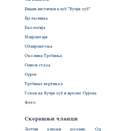
Бициклистички клуб "Вучји зуб"
Бјеласница
Екологија
Извјештаји
Обавјештења
Околина Требиња
Описи стаза
Орјен
Требиње вертикал
Успон на Вучји зуб и врхове Орјена
Фото
Скорашњи чланци
Љетни алпски мозаик: Од