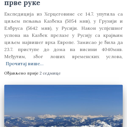
прве руке
Експедиција из Херцеговине се 14.7. упутила са
циљем пењања Kазбека (5054 мнв), у Грузији и
Елбруса (5642 мнв), у Русији. Након успјешног
успона на Kазбек прелазе у Русију са крајњим
циљем највишег врха Европе. Замисао је била да
23.7. приступе до дома на висини 4040мнв.
Међутим, због лоших временских услова,
Прочитај више…
Објављено прије
2 седмице