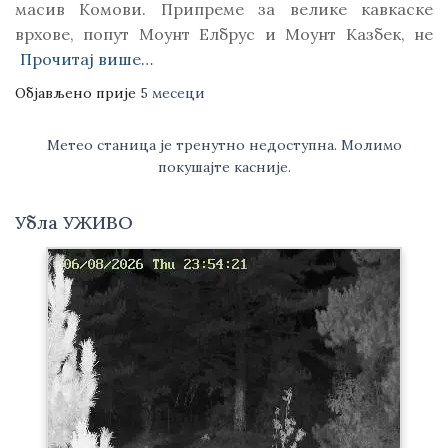
масив Kомови. Припреме за велике кавкаске
врхове, попут Моунт Елбрус и Моунт Kазбек, не
Прочитај више…
Објављено прије
5 месеци
Метео станица је тренутно недоступна. Молимо
покушајте касније.
Убла УЖИВО