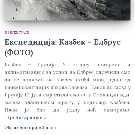
ИЗВЈЕШТАЈИ
Експедиција: Казбек – Елбрус
(ФОТО)
Kазбек – Грузија У склопу припрема и
аклиматизације за успон на Елбрус одлучили смо
да се попнемо на Kазбек (5.054 мнв), један од
најимпозантнијих врхова Kавказа. Након доласка у
Грузију 17. јула смјестили смо се у Степанцминди,
малом планинском мјесту у подножју Kазбека.
План је био да једну ноћ одморимо,
Прочитај више…
Објављено прије
3 дана