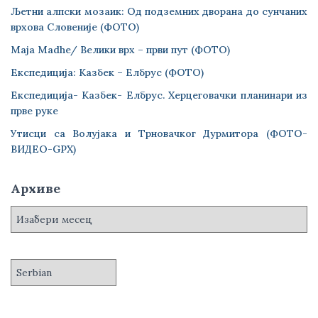
Љетни алпски мозаик: Од подземних дворана до сунчаних
врхова Словеније (ФОТО)
Maja Madhe/ Велики врх – први пут (ФОТО)
Експедиција: Казбек – Елбрус (ФОТО)
Експедиција- Казбек- Елбрус. Херцеговачки планинари из
прве руке
Утисци са Волујака и Трновачког Дурмитора (ФОТО-
ВИДЕО-GPX)
Архиве
А
р
х
и
в
е