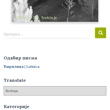
П
Претрага …
р
е
т
р
Одабир писма
а
г
Ћирилица
|
Latinica
а
з
Translate
а
:
Категорије