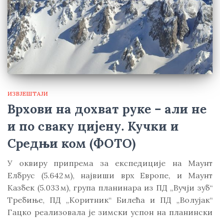
ИЗВЈЕШТАЈИ
Врхови на дохват руке – али не
и по сваку цијену. Кучки и
Средњи ком (ФОТО)
У оквиру припрема за експедиције на Маунт
Елбрус (5.642 м), највиши врх Европе, и Маунт
Kазбек (5.033 м), група планинара из ПД „Вучји зуб“
Требиње, ПД „Kоритник“ Билећа и ПД „Волујак“
Гацко реализовала је зимски успон на планински