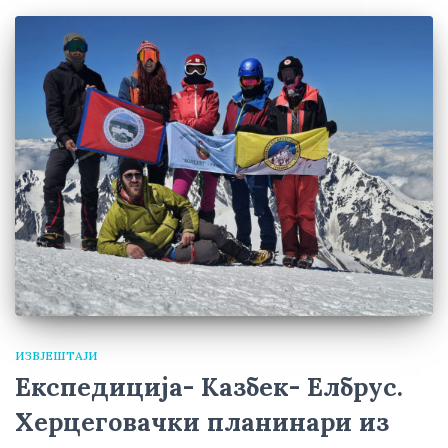
ИЗВЈЕШТАЈИ
Експедиција- Казбек- Елбрус.
Херцеговачки планинари из