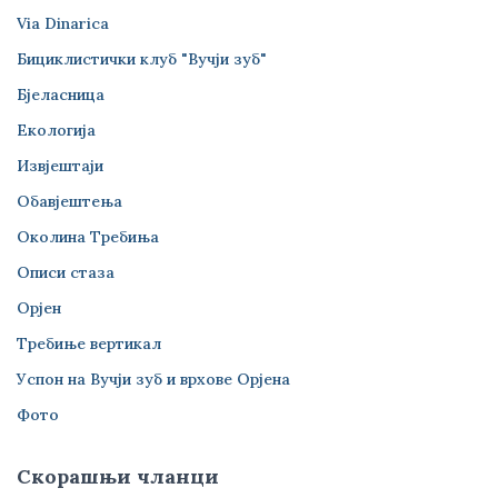
Via Dinarica
Бициклистички клуб "Вучји зуб"
Бјеласница
Екологија
Извјештаји
Обавјештења
Околина Требиња
Описи стаза
Орјен
Требиње вертикал
Успон на Вучји зуб и врхове Орјена
Фото
Скорашњи чланци