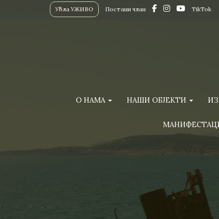
Убла УЖИВО
Постани члан
TikTok
О НАМА
НАШИ ОБЈЕКТИ
ИЗ
МАНИФЕСТАЦ