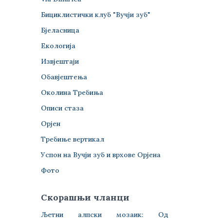
Бициклистички клуб "Вучји зуб"
Бјеласница
Екологија
Извјештаји
Обавјештења
Околина Требиња
Описи стаза
Орјен
Требиње вертикал
Успон на Вучји зуб и врхове Орјена
Фото
Скорашњи чланци
Љетни алпски мозаик: Од