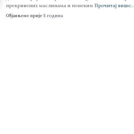
прекривених маслинама и понеким
Прочитај више
Објављено прије
5 година