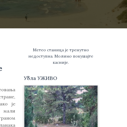
Метео станица је тренутно
недоступна. Молимо покушајте
касније.
е
Убла УЖИВО
утовања
тране,
ако је
ш мали
траном
ланака