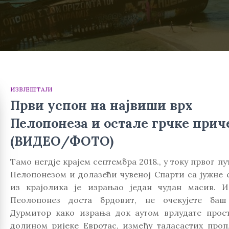
ИЗВЈЕШТАЈИ
Први успон на највиши врх
Пелопонезa и остале грчке прич
(ВИДЕО/ФОТО)
Тамо негдје крајем септембра 2018., у току првог п
Пелопонезом и долазећи чувеној Спарти са јужне с
из крајолика је израњао један чудан масив. И
Пеолопонез доста брдовит, не очекујете ба
Дурмитор како израња док аутом врлудате прос
долином ријеке Евротас, између таласастих проп