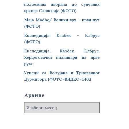
подземних дворана до сунчаних
врхова Словеније (ФОТО)
Maja Madhe/ Велики врх – први пут
(ФОТО)
Експедиција: Казбек – Елбрус
(ФОТО)
Експедиција- Казбек- Елбрус.
Херцеговачки планинари из прве
руке
Утисци са Волујака и Трновачког
Дурмитора (ФОТО-ВИДЕО-GPX)
Архиве
А
р
х
и