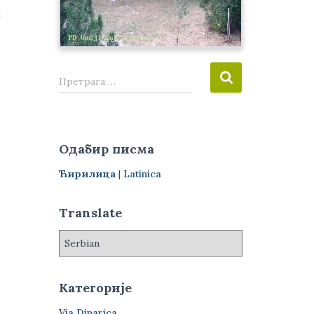
…
П
Претрага …
р
е
т
р
Одабир писма
а
г
Ћирилица
|
Latinica
а
з
Translate
а
:
Категорије
Via Dinarica