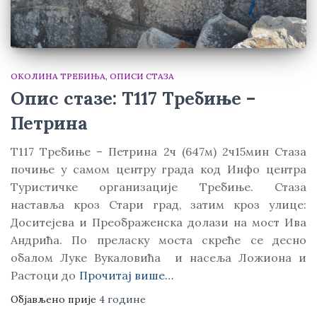
ОКОЛИНА ТРЕБИЊА
ОПИСИ СТАЗА
Опис стазе: T117 Требиње –
Петрина
T117 Требиње – Петрина 2ч (647м) 2ч15мин Стаза
почиње у самом центру града код Инфо центра
Туристичке организације Требиње. Стаза
наставља кроз Стари град, затим кроз улице:
Доситејева и Преображенска долази на мост Ива
Андрића. По преласку моста скреће се десно
обалом Луке Вукаловића и насеља Ложиона и
Растоци до
Прочитај више…
Објављено прије
4 године