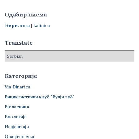
т
р
Одабир писма
а
г
Ћирилица
|
Latinica
а
з
Translate
а
:
Категорије
Via Dinarica
Бициклистички клуб "Вучји зуб"
Бјеласница
Екологија
Извјештаји
Обавјештења