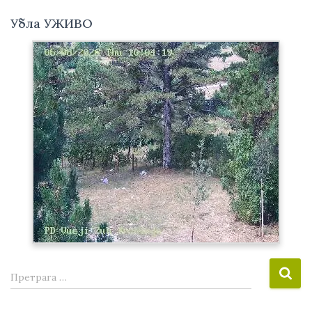
Убла УЖИВО
П
Претрага …
р
е