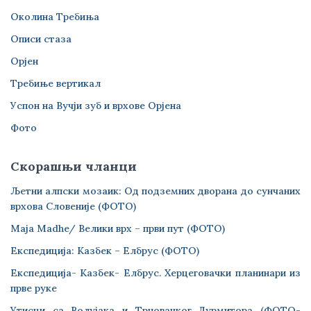
Околина Требиња
Описи стаза
Орјен
Требиње вертикал
Успон на Вучји зуб и врхове Орјена
Фото
Скорашњи чланци
Љетни алпски мозаик: Од подземних дворана до сунчаних
врхова Словеније (ФОТО)
Maja Madhe/ Велики врх – први пут (ФОТО)
Експедиција: Казбек – Елбрус (ФОТО)
Експедиција- Казбек- Елбрус. Херцеговачки планинари из
прве руке
Утисци са Волујака и Трновачког Дурмитора (ФОТО-