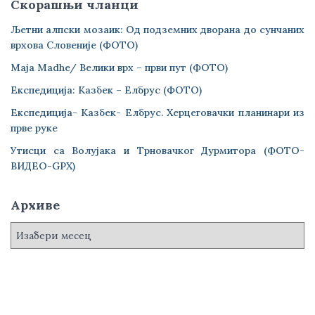
Скорашњи чланци
Љетни алпски мозаик: Од подземних дворана до сунчаних
врхова Словеније (ФОТО)
Maja Madhe/ Велики врх – први пут (ФОТО)
Експедиција: Казбек – Елбрус (ФОТО)
Експедиција- Казбек- Елбрус. Херцеговачки планинари из
прве руке
Утисци са Волујака и Трновачког Дурмитора (ФОТО-
ВИДЕО-GPX)
Архиве
А
р
х
и
в
е