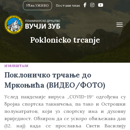
Убла УЖИВО
Постани члан
ПРИК
Poklonicko trcanje
ИЗВЈЕШТАЈИ
Поклоничко трчање до
Мркоњића (ВИДЕО/ФОТО)
Услед пандемије вируса „COVID-19“ одгођена су
бројна спортска такмичења, па тако и Острошки
полуматратон, који уз спортску има и духовну
вриједност. Обзиром да се ускоро обиљежава дан
(12. мај) када се прославља Свети Василију