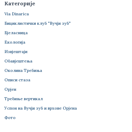
Категорије
Via Dinarica
Бициклистички клуб "Вучји зуб"
Бјеласница
Екологија
Извјештаји
Обавјештења
Околина Требиња
Описи стаза
Орјен
Требиње вертикал
Успон на Вучји зуб и врхове Орјена
Фото