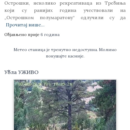
Острошки, неколико рекреативаца из Требиња
који су ранијих година учествовали на
„Острошком полумаратону“ одлучили су да
Прочитај више…
Објављено прије
6 година
Метео станица је тренутно недоступна. Молимо
покушајте касније.
Убла УЖИВО