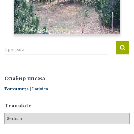
П
Претрага …
р
е
т
р
Одабир писма
а
г
Ћирилица
|
Latinica
а
з
Translate
а
: