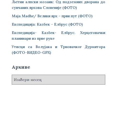
Љетни алпски мозаик: Од подземних дворана до
сунчаних врхова Словеније (ФОТО)
Maja Madhe/ Велики врх – први пут (ФОТО)
Експедиција: Казбек – Елбрус (ФОТО)
Експедиција- Казбек- Елбрус. Херцеговачки
планинари из прве руке
Утисци са Волујака и Трновачког Дурмитора
(ФОТО-ВИДЕО-GPX)
Архиве
А
р
х
и
в
е