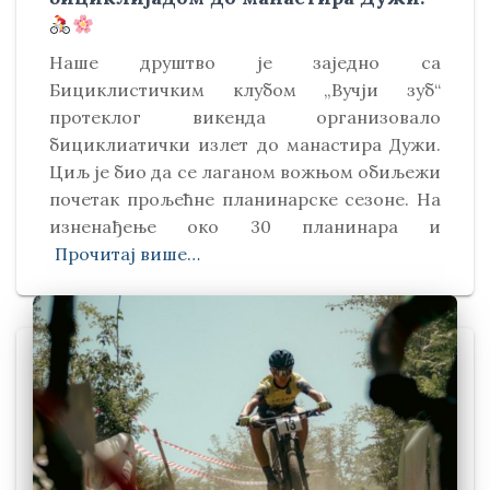
Наше друштво је заједно са
Бициклистичким клубом „Вучји зуб“
протеклог викенда организовало
бициклиатички излет до манастира Дужи.
Циљ је био да се лаганом вожњом обиљежи
почетак прољећне планинарске сезоне. На
изненађење око 30 планинара и
Прочитај више…