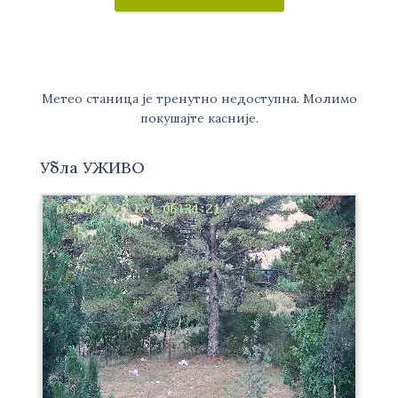
Метео станица је тренутно недоступна. Молимо
покушајте касније.
Убла УЖИВО