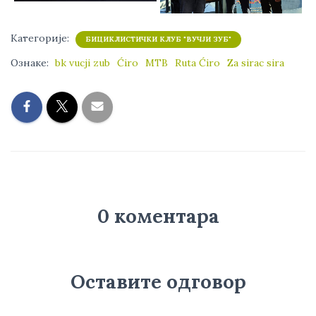
Категорије:
БИЦИКЛИСТИЧКИ КЛУБ "ВУЧЈИ ЗУБ"
Ознаке:
bk vucji zub
Ćiro
MTB
Ruta Ćiro
Za sirac sira
0 коментара
Оставите одговор