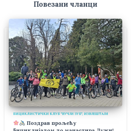
Повезани чланци
БИЦИКЛИСТИЧКИ КЛУБ "ВУЧЈИ ЗУБ"
ИЗВЈЕШТАЈИ
Поздрав прољећу
бициклијадом до манастира Дужи!