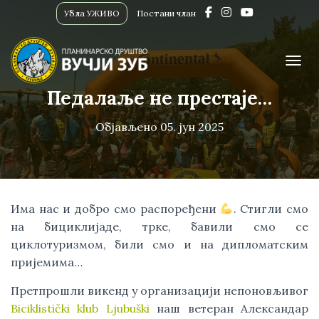
Убла УЖИВО
Постани члан
ПРИК
Педалаље не престаје…
Објављено
05. јун 2025
Има нас и добро смо распоређени
. Стигли смо
на бициклијаде, трке, бавили смо се
циклотуризмом, били смо и на дипломатским
пријемима…
Претпрошли викенд у организацији непоновљивог
Biciklistički klub Ljubuški
наш ветеран Александар