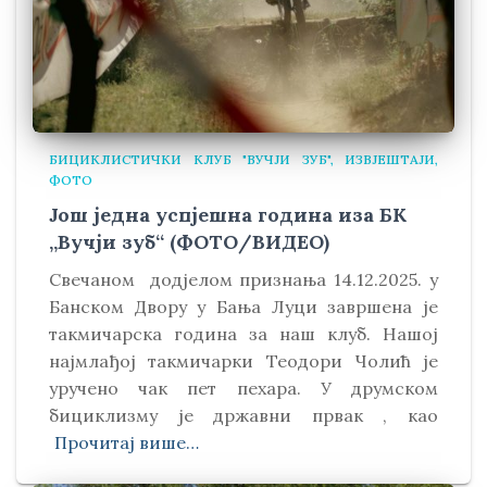
БИЦИКЛИСТИЧКИ КЛУБ "ВУЧЈИ ЗУБ"
ИЗВЈЕШТАЈИ
ФОТО
Још једна успјешна година иза БК
„Вучји зуб“ (ФОТО/ВИДЕО)
Свечаном додјелом признања 14.12.2025. у
Банском Двору у Бања Луци завршена је
такмичарска година за наш клуб. Нашој
најмлађој такмичарки Теодори Чолић је
уручено чак пет пехара. У друмском
бициклизму је државни првак , као
Прочитај више…