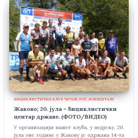
БИЦИКЛИСТИЧКИ КЛУБ "ВУЧЈИ ЗУБ"
ИЗВЈЕШТАЈИ
Жаково; 20. јула – бициклистички
центар државе. (ФОТО/ВИДЕО)
У организацији нашег клуба, у недjељу, 20.
јула ове године у Жакову је одржана 14-та