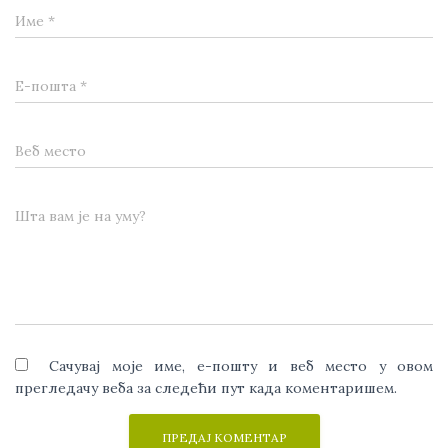
Име
*
Е-пошта
*
Веб место
Шта вам је на уму?
Сачувај моје име, е-пошту и веб место у овом
прегледачу веба за следећи пут када коментаришем.