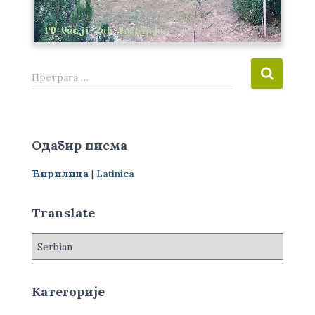
П
Претрага …
р
е
т
р
Одабир писма
а
г
Ћирилица
|
Latinica
а
з
а
Translate
:
Категорије