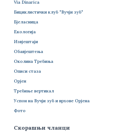
Via Dinarica
Бициклистички клуб "Вучји зуб"
Бјеласница
Екологија
Извјештаји
Обавјештења
Околина Требиња
Описи стаза
Орјен
Требиње вертикал
Успон на Вучји зуб и врхове Орјена
Фото
Скорашњи чланци