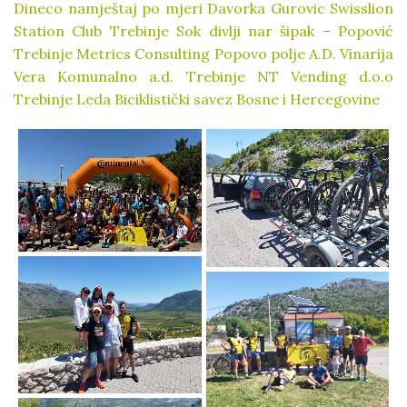
Dineco namještaj po mjeri
Davorka Gurovic
Swisslion
Station Club Trebinje
Sok divlji nar šipak – Popović
Trebinje
Metrics Consulting
Popovo polje A.D.
Vinarija
Vera
Komunalno a.d. Trebinje
NT Vending d.o.o
Trebinje
Leda
Biciklistički savez Bosne i Hercegovine