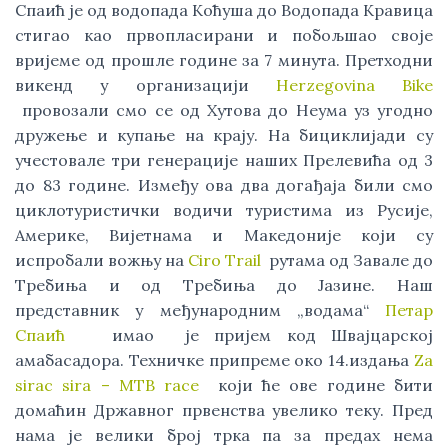
Спаић је од водопада Kоћуша до Водопада Kравица
стигао као првопласирани и побољшао своје
вријеме од прошле године за 7 минута. Претходни
викенд у организацији
Herzegovina Bike
провозали смо се од Хутова до Неума уз угодно
дружење и купање на крају. На бициклијади су
учестовале три генерације наших Прелевића од 3
до 83 године. Између ова два догађаја били смо
циклотуристички водичи туристима из Русије,
Америке, Вијетнама и Македоније који су
испробали вожњу на
Ciro Trail
рутама од Завале до
Требиња и од Требиња до Јазине. Наш
представник у међународним „водама“
Петар
Спаић
имао је пријем код Швајцарској
амабасадора. Техничке припреме око 14.издања
Za
sirac sira – MTB race
који ће ове године бити
домаћин Државног првенства увелико теку. Пред
нама је велики број трка па за предах нема