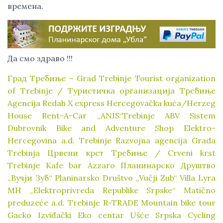
времена.
Да смо здраво !!!
Град Требиње – Grad Trebinje
Tourist organization
of Trebinje / Туристичка организација Требиње
Agencija Redah
X express
Hercegovačka kuća/Herzeg
House
Rent-A-Car „ANIS“Trebinje
ABV Sistem
Dubrovnik Bike and Adventure Shop
Elektro-
Hercegovina a.d. Trebinje
Razvojna agencija Grada
Trebinja
Црвени крст Требиње / Crveni krst
Trebinje
Kafe bar Azzaro
Планинарско Друштво
„Вучји Зуб“ Planinarsko Društvo „Vučji Zub“
Villa Lyra
MH „Elektroprivreda Republike Srpske“ Matično
preduzeće a.d. Trebinje
R-TRADE
Mountain bike tour
Gacko
Izviđački Eko centar Ušće
Srpska Cycling