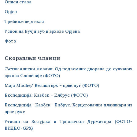
Описи стаза
Орјен
Требиње вертикал
Успон на Вучји зуб и врхове Орјена
Фото
Скорашњи чланци
Љетни алпски мозаик: Од подземних дворана до сунчаних
врхова Словеније (ФОТО)
Maja Madhe/ Велики врх – први пут (ФОТО)
Експедиција: Казбек – Елбрус (ФОТО)
Експедиција- Казбек- Елбрус. Херцеговачки планинари из
прве руке
Утисци са Волујака и Трновачког Дурмитора (ФОТО-
ВИДЕО-GPX)