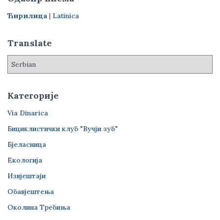
а
г
Ћирилица
|
Latinica
а
з
Translate
а
:
Категорије
Via Dinarica
Бициклистички клуб "Вучји зуб"
Бјеласница
Екологија
Извјештаји
Обавјештења
Околина Требиња