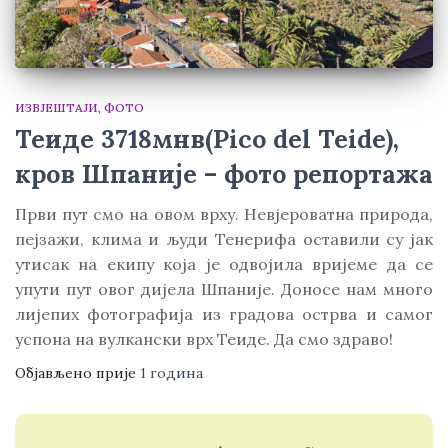
ИЗВЈЕШТАЈИ
ФОТО
Теиде 3718мнв(Pico del Teide),
кров Шпаније – фото репортажа
Први пут смо на овом врху. Невјероватна природа,
пејзажи, клима и људи Тенерифа оставили су јак
утисак на екипу која је одвојила вријеме да се
упути пут овог дијела Шпаније. Доносе нам много
лијепих фотографија из градова острва и самог
успона на вулкански врх Теиде. Да смо здраво!
Објављено прије
1 година