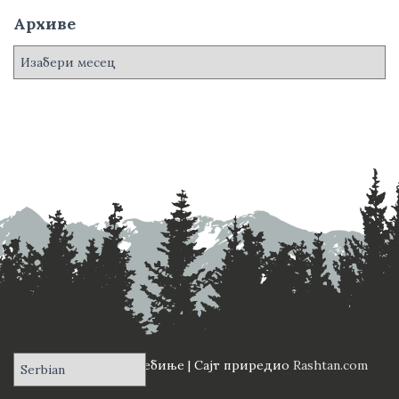
Архиве
А
р
х
и
в
е
ПД "Вучји Зуб" Требиње | Сајт приредио
Rashtan.com