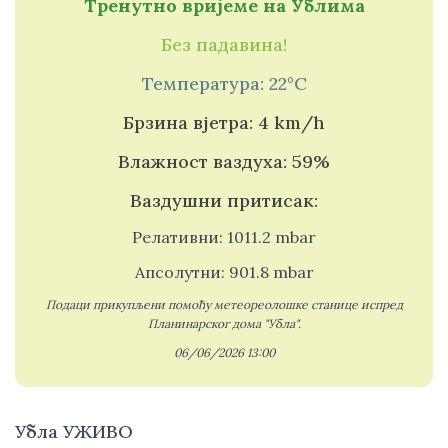
Тренутно вријеме на Ублима
Без падавина!
Температура: 22°C
Брзина вјетра: 4 km/h
Влажност ваздуха: 59%
Ваздушни притисак:
Релативни: 1011.2 mbar
Апсолутни: 901.8 mbar
Подаци прикупљени помоћу метеореолошке станице испред
Планинарског дома "Убла".
06/06/2026 13:00
Убла УЖИВО