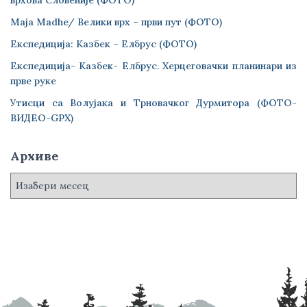
врхова Словеније (ФОТО)
Maja Madhe/ Велики врх – први пут (ФОТО)
Експедиција: Казбек – Елбрус (ФОТО)
Експедиција- Казбек- Елбрус. Херцеговачки планинари из
прве руке
Утисци са Волујака и Трновачког Дурмитора (ФОТО-
ВИДЕО-GPX)
Архиве
А
р
х
и
в
е