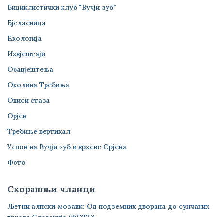
Бициклистички клуб "Вучји зуб"
Бјеласница
Екологија
Извјештаји
Обавјештења
Околина Требиња
Описи стаза
Орјен
Требиње вертикал
Успон на Вучји зуб и врхове Орјена
Фото
Скорашњи чланци
Љетни алпски мозаик: Од подземних дворана до сунчаних