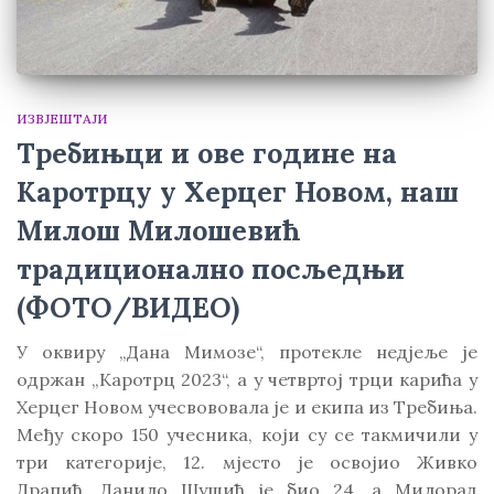
ИЗВЈЕШТАЈИ
Требињци и ове године на
Каротрцу у Херцег Новом, наш
Милош Милошевић
традиционално посљедњи
(ФОТО/ВИДЕО)
У оквиру „Дана Мимозе“, протекле недјеље је
одржан „Каротрц 2023“, а у четвртој трци карића у
Херцег Новом учесвововала је и екипа из Требиња.
Међу скоро 150 учесника, који су се такмичили у
три категорије, 12. мјесто је освојио Живко
Драпић, Данило Шушић је био 24, а Милорад