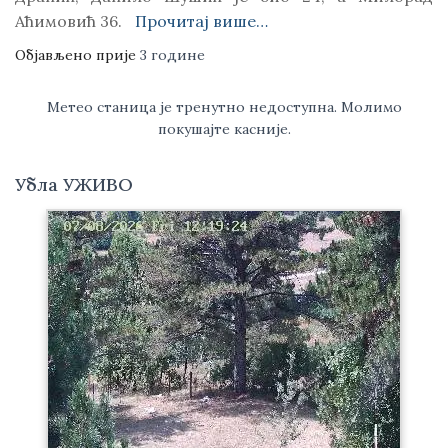
Аћимовић 36.
Прочитај више…
Објављено прије
3 године
Метео станица је тренутно недоступна. Молимо
покушајте касније.
Убла УЖИВО