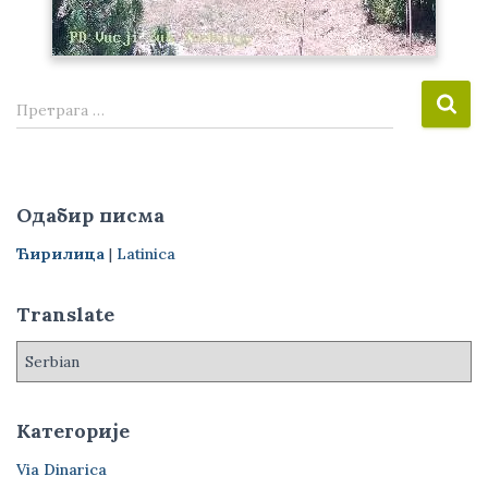
П
Претрага …
р
е
т
р
Одабир писма
а
г
Ћирилица
|
Latinica
а
з
Translate
а
:
Категорије
Via Dinarica