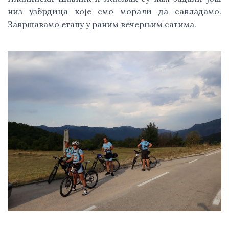
низ узбрдица које смо морали да савладамо. 
Завршавамо етапу у раним вечерњим сатима.