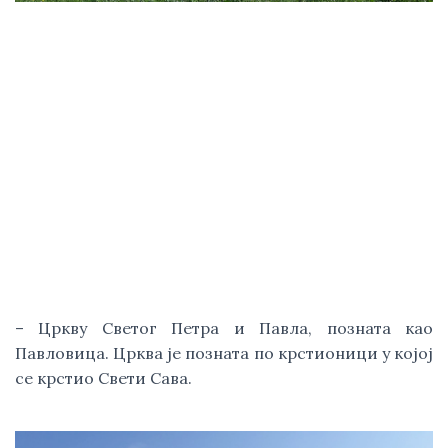
– Цркву Светог Петра и Павла, позната као 
Павловица. Црква је позната по крстионици у којој 
се крстио Свети Сава.