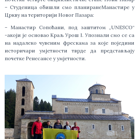
– Студеница обишли смо планиранеМанастире у 
Цркву на територији Новог Пазара:
– Манастир Сопоћани, под заштитом „UNESCO“ 
-акоји је основао Краљ Урош I. Упознали смо се са 
на надалеко чувеним фрескама за које поједини 
историчари умјетности тврде да представљају 
почетке Ренесансе у умјетности. 