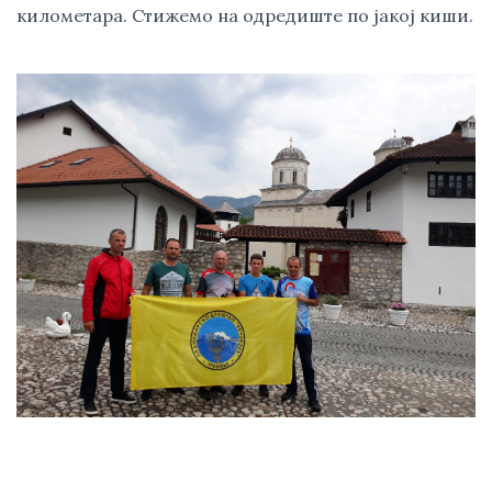
километара. Стижемо на одредиште по јакој киши.