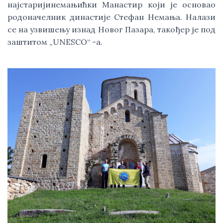
најстаријинемањићки Манастир који је основао 
родоначелник династије Стефан Немања. Налази 
се на узвишењу изнад Новог Пазара, такођер је под 
заштитом „UNESCO“ -а.