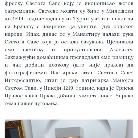
фреску Светога Саве коју је иконописао његов 
савременик. Свечеве мошти су биле у Милешеви 
до 1594. године када су их Турци узели и спалили 
на Врачару с намјером да униште  дух српског 
народа. Ипак, данас се у Манастиру налази рука 
Светога Саве која је остала сачувана. Цјеливали 
смо светињу и присуствовали Акатисту. 
Захваљујући домаћинима прегледали смо ризницу 
и чак добили дозволу (што није пракса) да 
фотографишемо Пастирски штап Светога Саве. 
Интересантно, штап је дар патријарха Манојла 
Светом Сави, у Никеји 1219. године, када је Српска 
Православна Црква добила самосталност. Управо 
тема нашег путовања.