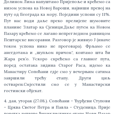
Долином Лима напуштамо Пријепоље и крећемо са 
низом успона ка Новој Вароши, највиши превој на 
путу од Београда ка мору. Поједини успони су 11%. 
Пут нас води даље преко прелијепе шумовите 
планине Златар ка Сјеници.Даље путем ка Новом 
Пазару крећемо се лагано непрегледном равницом 
Пештарске висоравни. Разговор је живнуо J (иначе 
током успона нико не проговара). Фрљамо се 
анегдотама и „шупљом причом“, контамо шта би 
Жара рек’о. Ускоро скрећемо са главног пута, 
поред остатака зидина Старог Раса, идемо ка 
Манастиру Сопоћани гдје смо у вечерњим сатима 
завршили трећу етапу. Други циљ 
остварен.Смјестили смо се у Манастирски 
гостински објекат. 
4. дан, уторак (27.08.). Сопоћани – Ђурђеви Ступови 
– Црква Светог Петра и Павла – Студеница. Прије 
почетка четврте бициклистичке етапе Нови Пазар 