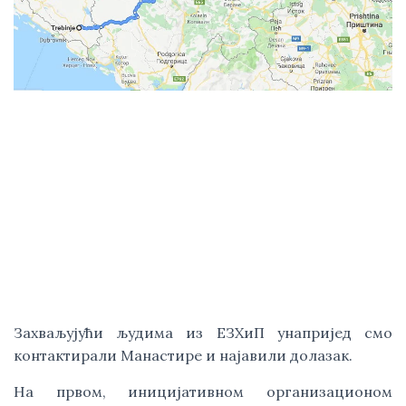
Захваљујући људима из ЕЗХиП унапријед смо 
контактирали Манастире и најавили долазак. 
На првом, иницијативном организационом 