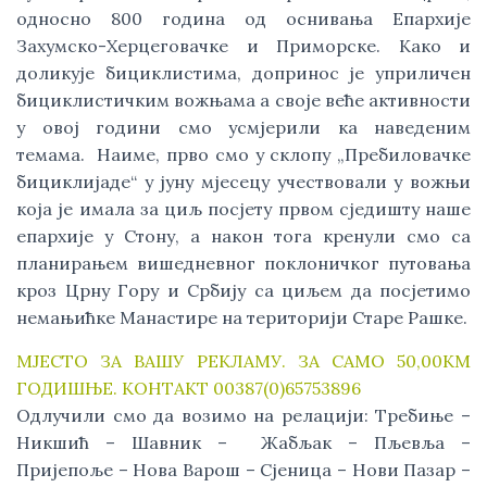
односно 800 година од оснивања Епархије 
Захумско-Херцеговачке и Приморске. Како и 
доликује бициклистима, допринос је уприличен 
бициклистичким вожњама а своје веће активности 
у овој години смо усмјерили ка наведеним 
темама.  Наиме, прво смо у склопу „Пребиловачке 
бициклијаде“ у јуну мјесецу учествовали у вожњи 
која је имала за циљ посјету првом сједишту наше 
епархије у Стону, а након тога кренули смо са 
планирањем вишедневног поклоничког путовања 
кроз Црну Гору и Србију са циљем да посјетимо 
немањићке Манастире на територији Старе Рашке.
МЈЕСТО ЗА ВАШУ РЕКЛАМУ. ЗА САМО 50,00КМ
ГОДИШЊЕ. КОНТАКТ 00387(0)65753896
Одлучили смо да возимо на релацији: Требиње – 
Никшић – Шавник –  Жабљак – Пљевља – 
Пријепоље – Нова Варош – Сјеница – Нови Пазар – 