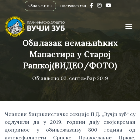
Убла УЖИВО
Постани члан
ПРИК
Обилазак немањићких
Манастира у Старој
Рашкоj(ВИДЕО/ФОТО)
Објављено
03. септембар 2019
Чланови бициклистичке секције П.Д. „Вучји зуб“ су 
одлучили да у 2019. години дају својскроман 
допринос у обиљежавању 800 година од 
аутокефалности Српске Православне Цркве, 