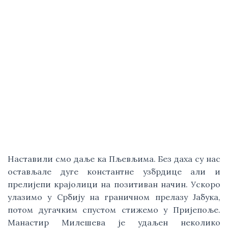
Наставили смо даље ка Пљевљима. Без даха су нас 
остављале дуге константне узбрдице али и 
прелијепи крајолици на позитиван начин. Ускоро 
улазимо у Србију на граничном прелазу Јабука, 
потом дугачким спустом стижемо у Пријепоље. 
Манастир Милешева је удаљен неколико 