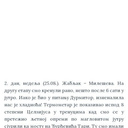
2. дан, недеља (25.08.). Жабљак – Милешева. На 
другу етапу смо кренули рано, нешто после 6 сати у 
јутро. Иако је био у питању Дурмитор, изненалила 
нас је хладноћа! Термометар је показивао испод 8 
степени Целзијуса у тренуцима кад смо се у 
претежно љетној опреми по магловитом јутру 
сјурили ка мосту на Ђурђевића Тари. Ту смо имали 