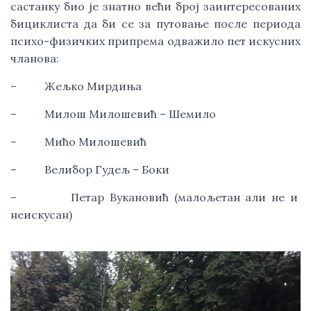
састанку био је знатно већи број заинтересованих 
бициклиста да би се за путовање после периода 
психо-физичких припрема одважило пет искусних 
чланова:
–          Жељко Мирдиња
–          Милош Милошевић – Шемило
–          Мићо Милошевић
–          Велибор Гудељ – Боки
–          Петар Вукановић (малољетан али не и  
неискусан)