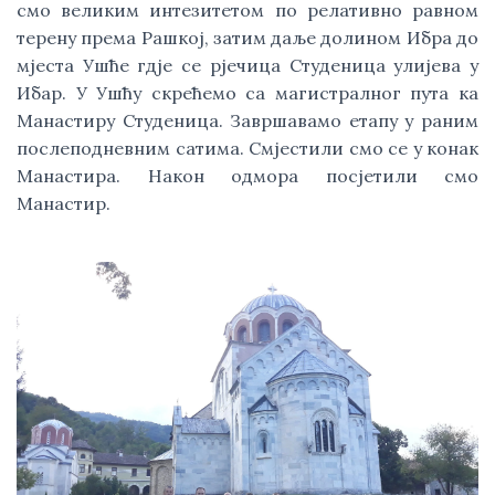
смо великим интезитетом по релативно равном 
терену према Рашкој, затим даље долином Ибра до 
мјеста Ушће гдје се рјечица Студеница улијева у 
Ибар. У Ушћу скрећемо са магистралног пута ка 
Манастиру Студеница. Завршавамо етапу у раним 
послеподневним сатима. Смјестили смо се у конак 
Манастира. Након одмора посјетили смо 
Манастир. 