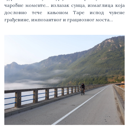
чаробне моменте… излазак сунца, измаглица која 
дословно тече кањоном Таре испод чувене 
грађевине, импозантног и грациозног моста…