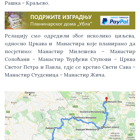
Рашка – Краљево.
Релацију смо одредили због неколико циљева, 
односно Цркава и  Манастира које планирамо да 
посјетимо: Манастир Милешева – Манастир 
Сопоћани – Манастир Ђурђеви Ступови – Црква 
Светог Петра и Павла, гдје се крстио Свети Сава – 
Манастир Студеница – Манастир Жича.