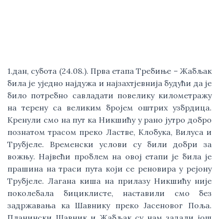
1.дан, субота (24.08.). Прва етапа Требиње – Жабљак 
била је уједно најдужа и најзахтјевнија будући да је 
било потребно савладати повелику километражу 
на терену са великим бројем оштрих узбрдица. 
Кренули смо на пут ка Никшићу у рано јутро добро 
познатом трасом преко Ластве, Клобука, Вилуса и 
Трубјеле. Временски услови су били добри за 
вожњу. Највећи проблем на овој етапи је била је 
прашина на траси пута који се реновира у рејону 
Трубјеле. Лагана киша на прилазу Никшићу није 
поколебала бициклисте, наставили смо без 
задржавања ка Шавнику преко Јасеновог Поља. 
Планински Шавник и Жабљак су нам задали још 