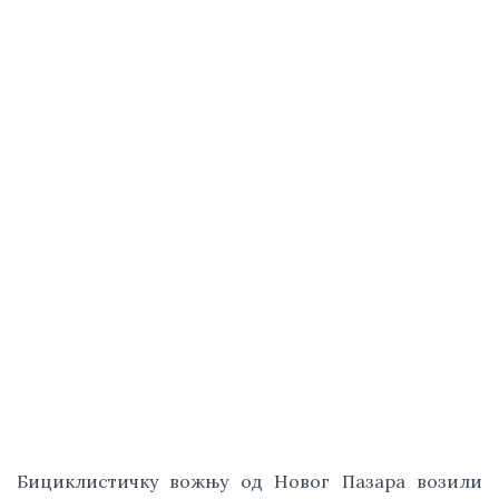
Бициклистичку вожњу од Новог Пазара возили 