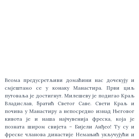
Веома предусретљиви домаћини нас дочекују и 
смјештамо се у конаку Манастира. Први циљ 
путоваља је достигнут. Милешеву је подигао Краљ 
Владислав, братић Светог Саве. Свети Краљ и 
почива у Манастиру а непосредно изнад Његовог 
кивота је и наша најчувенија фреска, која је 
позната широм свијета – Бијели Анђео! Ту су и 
фреске чланова династије Немањић укључујући и 