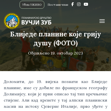
Убла УЖИВО
Постани члан
ПРИК
Блиједе планине које грију
душу (ФОТО)
Објављено
19. октобар 2023
Доломити, до 19. вијека познати као Блиједе
планине, име су добиле по француском географу
Долимијеу, који је први описао тај тип кречњачке
стијене. Али кад кренете у тај алпски планински
масив на истоку Сјеверне Италије, прво уђете у