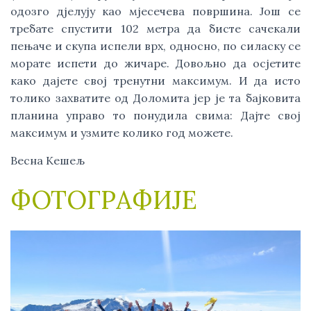
одозго дјелују као мјесечева површина. Још се
требате спустити 102 метра да бисте сачекали
пењаче и скупа испели врх, односно, по силаску се
морате испети до жичаре. Довољно да осјетите
како дајете свој тренутни максимум. И да исто
толико захватите од Доломита јер је та бајковита
планина управо то понудила свима: Дајте свој
максимум и узмите колико год можете.
Весна Кешељ
ФОТОГРАФИЈЕ