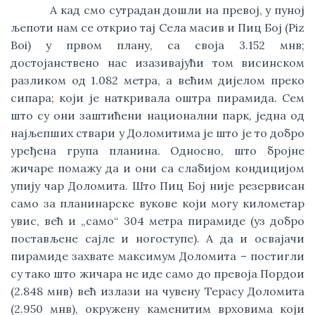
А кад смо сутрадан дошли на превој, у пуној
љепоти нам се открио тај Села масив и Пиц Боj (Piz
Boi) у првом плану, са своја 3.152 мнв;
достојанствено нас изазивајући том висинском
разликом од 1.082 метра, а већим дијелом преко
сипара; који је наткривала оштра пирамида. Сем
што су они заштићени национални парк, једна од
најљепших ствари у Доломитима је што је то добро
уређена група планина. Односно, што бројне
жичаре помажу да и они са слабијом кондицијом
упију чар Доломита. Што Пиц Бој није резервисан
само за планинарске вукове који могу километар
увис, већ и „само“ 304 метра пирамиде (уз добро
постављене сајле и ногоступе). А да и освајачи
пирамиде захвате максимум Доломита – постигли
су тако што жичара не иде само до превоја Пордои
(2.848 мнв) већ излази на чувену Терасу Доломита
(2.950 мнв), окружену каменитим врховима који