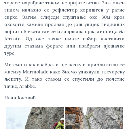
терасе израђене током непријатељства. Заклоњен
зидом налазио се рефлектор кориштен у ратне
сврхе. Затим слиједи спуштање око 30м кроз
окомите камене пролазе до још увијек видљивих
војних објеката где се и завршава прва дионица via
ferrate. Oд ове тачке имате избор наставити
другим стазама ферате или изабрати пјешачке
туре.
Ми смо ипак изабрали пјeшачку и приближили се
масиву Мarmolade како бисмо удахнули глечерску
љепоту. И тако стазом се спустили до почетне
тачке, Arabbe.
Нада Јововић