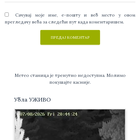
Сачувај моје име, е-пошту и веб место у овом
прегледачу веба за следећи пут када коментаришем.
Метео станица је тренутно недоступна. Молимо
покушајте касније.
Убла УЖИВО