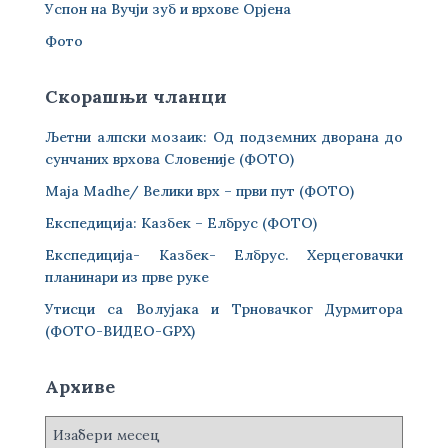
Успон на Вучји зуб и врхове Орјена
Фото
Скорашњи чланци
Љетни алпски мозаик: Од подземних дворана до
сунчаних врхова Словеније (ФОТО)
Maja Madhe/ Велики врх – први пут (ФОТО)
Експедиција: Казбек – Елбрус (ФОТО)
Експедиција- Казбек- Елбрус. Херцеговачки
планинари из прве руке
Утисци са Волујака и Трновачког Дурмитора
(ФОТО-ВИДЕО-GPX)
Архиве
А