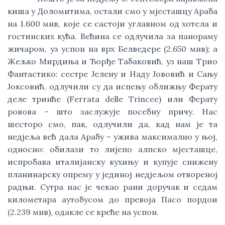
киша у Доломитима, остали смо у мјесташцу Араба
на 1.600 мнв, које се састоји углавном од хотела и
гостинских кућа. Већина се одлучила за панораму
жичаром, уз успон на врх Белведере (2.650 мнв); а
Жељко Мирдиња и Ђорђе Табаковић, уз наш Трио
Фантастико: сестре Јелену и Наду Јововић и Сању
Јоксовић, одлучили су да испењу оближњу Ферату
деле тринће (Ferrata delle Trincee) или Ферату
ровова – што заслужује посебну причу. Нас
шесторо смо, пак, одлучили да, кад нам је та
недјеља већ дала Арабу – ужива максимално у њој,
односно: обилази то лијепо алпско мјесташце,
испробава италијанску кухињу и купује снижену
планинарску опрему у јединој недјељом отвореној
радњи. Сутра нас је чекао рани доручак и седам
километара аутобусом до превоја Пасо пордои
(2.239 мнв), одакле се креће на успон.