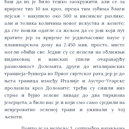
баш да их је било тешко заокружити, али се за
вријеме тих 10 км кроз, према тим зубима благи
пејсаж – накупило око 500 м висинске разлике,
али и толика количина новог искуства и љепоте;
да сте пошли одатле са жељом да се још који пут
вратите јер за вријеме те једночасовне паузе у
планинарском дому на 2.450 мнв, просто, нисте
могли обићи све. Једни су се испели на оближњи
видиковац и наискап упили очаравајућу
разноликост Доломита, други до италијанских
траншеја-бункера из Првог свјетског рата, јер је до
њега граница између Италије и Аустро-Угарске
пролазила кроз Доломите; трећи су сишли низ
стрме и бујно зелене ливаде до два тиркизна
језерцета, а било нас је и који смо само сједили на
невјероватно зеленој трави и уживали у тој
љепоти.
Пошто је за недјељу 3. септембра најављена