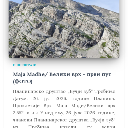
ИЗВЈЕШТАЈИ
Maja Madhe/ Велики врх – први пут
(ФОТО)
Планинарско друштво „Вучји зуб“ Требиње
Датум: 26. јул 2026. године Планина:
Проклетије Врх: Маја Маде/Велики врх
2.552 m н.в. У недјељу, 26. јула 2026. године,
чланови Планинарског друштва „Вучји зуб“
из Требиња извели су успон