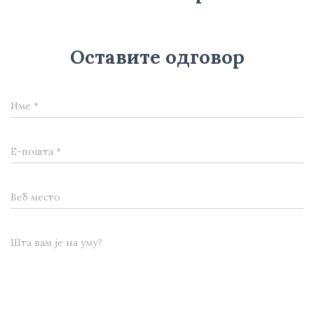
Оставите одговор
Име
*
Е-пошта
*
Веб место
Шта вам је на уму?