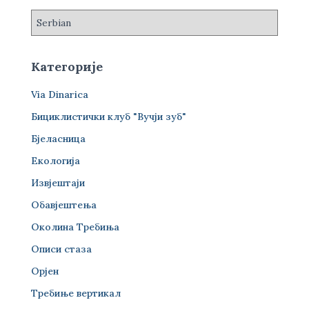
:
Категорије
Via Dinarica
Бициклистички клуб "Вучји зуб"
Бјеласница
Екологија
Извјештаји
Обавјештења
Околина Требиња
Описи стаза
Орјен
Требиње вертикал