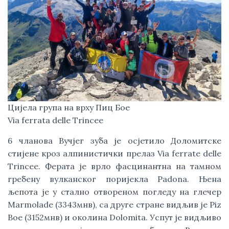
Цијела група на врху Пиц Бое
Via ferrata delle Trincee
6 чланова Вучјег зуба је осјетило Доломитске
стијене кроз алпинистички прелаз Via ferrate delle
Trincee. Ферата је врло фасцинантна на тамном
гребену вулканског поријекла Padona. Њена
љепота је у стално отвореном погледу на глечер
Marmolade (3343мнв), са друге стране видљив је Piz
Boe (3152мнв) и околина Dolomita. Успут је видљиво