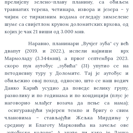
прелијепу зелено-плаву планину, са обиљем
травнатих терена, четинара, извора и језера – у
чијим се тиркизним водама огледају зимзелене
шуме са свијетлом круном доломитских врхова, од
којих је чак 21 виши од 3.000 мнв.
Наравно, планинари „Вучјег зуба“ су већ
двапут (2019. и 2022.), испели највиши врх
Мармоладу (3.344мнв), а првог септембра 2023.
скоро пун аутобус „зубића“ (31) упутио се на
петодневну туру у Доломите. Тај је аутобус и
обиљежио овај поход, односно, што се наш водич
Данко Карић усудио да поведе велику групу,
разнолику и по годинама и по кондицији (плус је
наговорио млађег возача да пење са нама);
осигуравајући умјерен темпо и бригу о свим
члановима – стављајући Жељка Мирдињу у
средину и Благоту Марковића на зачеље ове
„аутобуске колоне“. А знате ли како је Данко