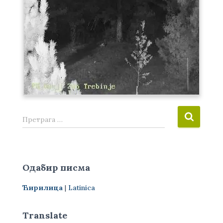
П
Претрага …
р
е
т
р
Одабир писма
а
г
Ћирилица
|
Latinica
а
з
а
Translate