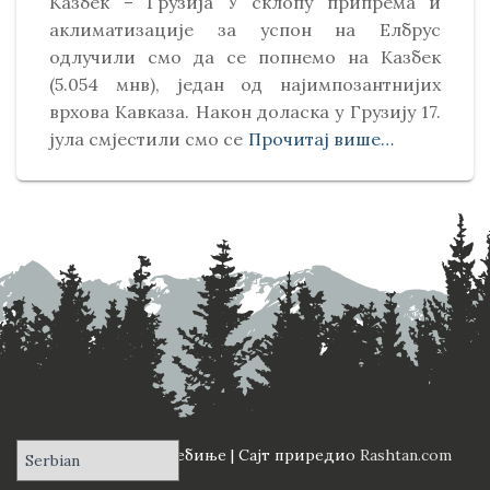
Kазбек – Грузија У склопу припрема и
аклиматизације за успон на Елбрус
одлучили смо да се попнемо на Kазбек
(5.054 мнв), један од најимпозантнијих
врхова Kавказа. Након доласка у Грузију 17.
јула смјестили смо се
Прочитај више…
ПД "Вучји Зуб" Требиње | Сајт приредио
Rashtan.com