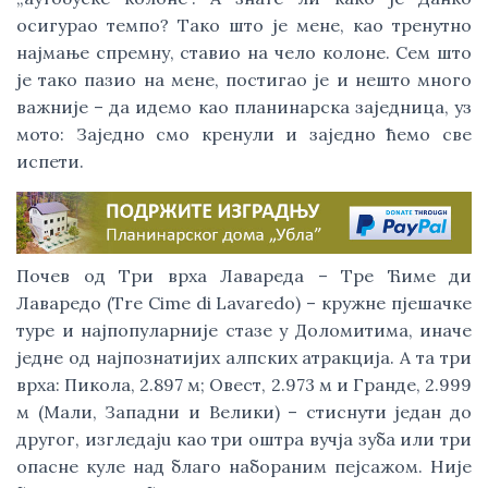
осигурао темпо? Тако што је мене, као тренутно
најмање спремну, ставио на чело колоне. Сем што
је тако пазио на мене, постигао је и нешто много
важније – да идемо као планинарска заједница, уз
мото: Заједно смо кренули и заједно ћемо све
испети.
Почев од Три врха Лавареда – Тре Ћиме ди
Лаваредо (Tre Cime di Lavaredo) – кружне пјешачке
туре и најпопуларније стазе у Доломитима, иначе
једне од најпознатијих алпских атракција. А та три
врха: Пикола, 2.897 м; Овест, 2.973 м и Гранде, 2.999
м (Мали, Западни и Велики) – стиснути један до
другог, изгледаju као три оштра вучја зуба или три
опасне куле над благо набораним пејсажом. Није