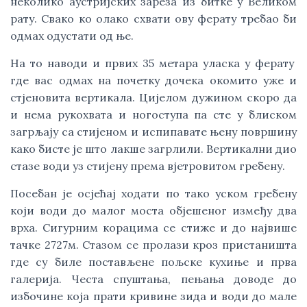
неколико аустријских зареза из битке у Великом
рату. Свако ко олако схвати ову ферату требао би
одмах одустати од ње.
На то наводи и првих 35 метара уласка у ферату
где вас одмах на почетку дочека окомито уже и
стјеновита вертикала. Цијелом дужином скоро да
и нема рукохвата и ногоступа па сте у блиском
загрљају са стијеном и испипавате њену површину
како бисте је што лакше загрлили. Вертикални дио
стазе води уз стијену према вјетровитом гребену.
Посебан је осјећај ходати по тако уском гребену
који води до малог моста објешеног између два
врха. Сигурним корацима се стиже и до највише
тачке 2727м. Стазом се пролази кроз пристаништа
где су биле постављене пољске кухиње и прва
галерија. Честа спуштања, пењања доводе до
избочине која прати кривине зида и води до мале