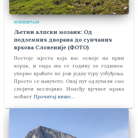
ИЗВЈЕШТАЈИ
Љетни алпски мозаик: Од
подземних дворана до сунчаних
врхова Словеније (ФОТО)
Постоје мјеста која вас освоје на први
корак, и онда им се годину за годином
упорно враћате по још једну туру узбуђења.
Просто се навучете. Овај пут одлучили смо
спојити неспојиво. Између вјечног мрака
моћног
Прочитај више…