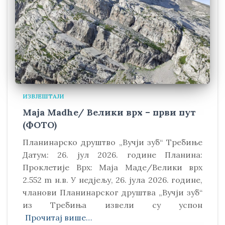
ИЗВЈЕШТАЈИ
Maja Madhe/ Велики врх – први пут
(ФОТО)
Планинарско друштво „Вучји зуб“ Требиње
Датум: 26. јул 2026. године Планина:
Проклетије Врх: Маја Маде/Велики врх
2.552 m н.в. У недјељу, 26. јула 2026. године,
чланови Планинарског друштва „Вучји зуб“
из Требиња извели су успон
Прочитај више…