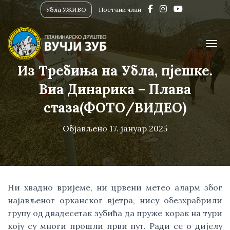
Убла УЖИВО
Постани члан
ПРИК
Из Требиња на Убла, пјешке.
Виа Динарика – Плава
стаза(ФОТО/ВИДЕО)
Објављено
17. јануар 2025
Ни хвадно вријеме, ни црвени метео аларм због
најављеног орканског вјетра, нису обезхрабрили
групу од двадесетак зубића да пруже корак на тури
коју су многи прошли први пут. Ради се о дијелу