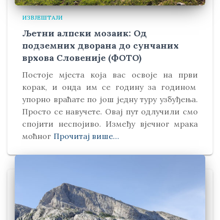
ИЗВЈЕШТАЈИ
Љетни алпски мозаик: Од
подземних дворана до сунчаних
врхова Словеније (ФОТО)
Постоје мјеста која вас освоје на први
корак, и онда им се годину за годином
упорно враћате по још једну туру узбуђења.
Просто се навучете. Овај пут одлучили смо
спојити неспојиво. Између вјечног мрака
моћног
Прочитај више…