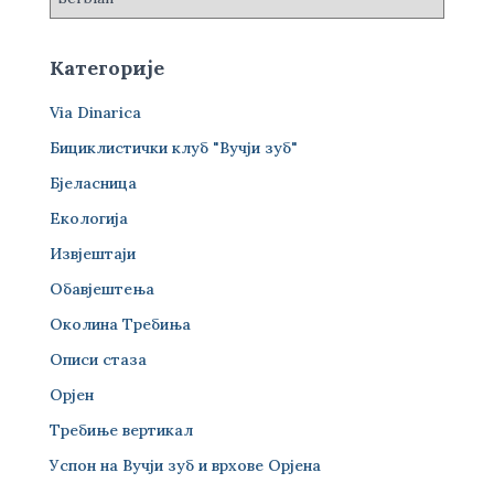
Категорије
Via Dinarica
Бициклистички клуб "Вучји зуб"
Бјеласница
Екологија
Извјештаји
Обавјештења
Околина Требиња
Описи стаза
Орјен
Требиње вертикал
Успон на Вучји зуб и врхове Орјена