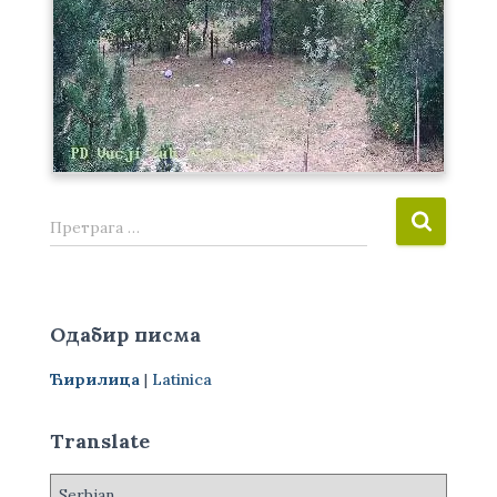
П
Претрага …
р
е
т
р
Одабир писма
а
г
Ћирилица
|
Latinica
а
з
а
Translate
: