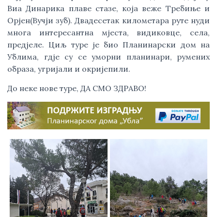
Виа Динарика плаве стазе, која веже Требиње и
Орјен(Вучји зуб). Двадесетак километара руте нуди
многа интересантна мјеста, видиковце, села,
предјеле. Циљ туре је био Планинарски дом на
Ублима, гдје су се уморни планинари, румених
образа, угријали и окријепили.
До неке нове туре, ДА СМО ЗДРАВО!