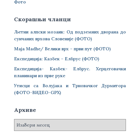
Фото
Скорашњи чланци
Љетни алпски мозаик: Од подземних дворана до
сунчаних врхова Словеније (ФОТО)
Maja Madhe/ Велики врх – први пут (ФОТО)
Експедиција: Казбек – Елбрус (ФОТО)
Експедиција- Казбек- Елбрус. Херцеговачки
планинари из прве руке
Утисци са Волујака и Трновачког Дурмитора
(ФОТО-ВИДЕО-GPX)
Архиве
А
р
х