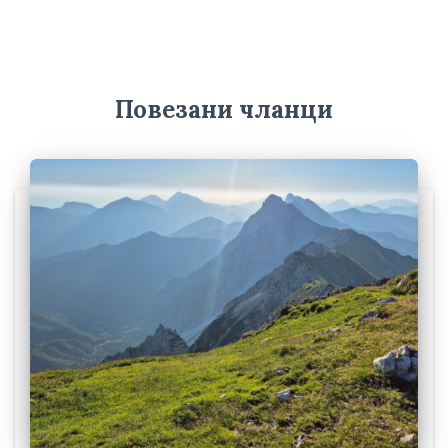
и
в
е
Повезани чланци