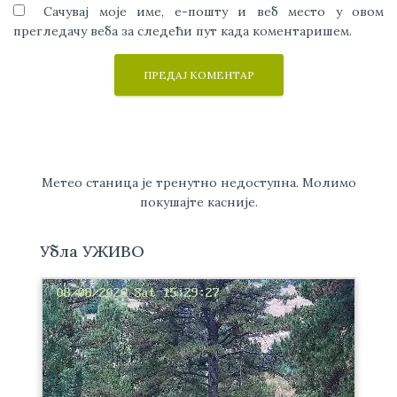
Сачувај моје име, е-пошту и веб место у овом
прегледачу веба за следећи пут када коментаришем.
Метео станица је тренутно недоступна. Молимо
покушајте касније.
Убла УЖИВО