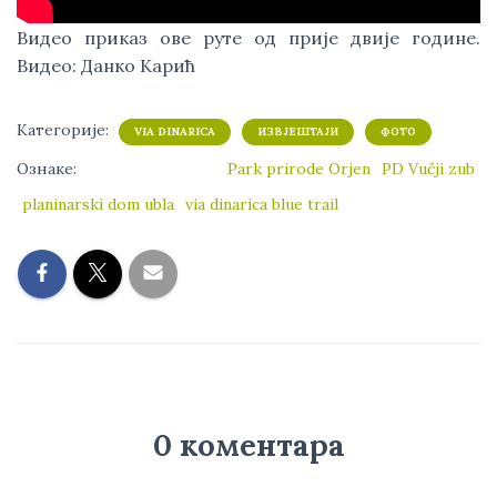
Видео приказ ове руте од прије двије године.
Видео: Данко Карић
Категорије:
VIA DINARICA
ИЗВЈЕШТАЈИ
ФОТО
Ознаке:
Park prirode Orjen
PD Vučji zub
planinarski dom ubla
via dinarica blue trail
0 коментара