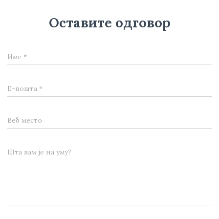
Оставите одговор
Име
*
Е-пошта
*
Веб место
Шта вам је на уму?