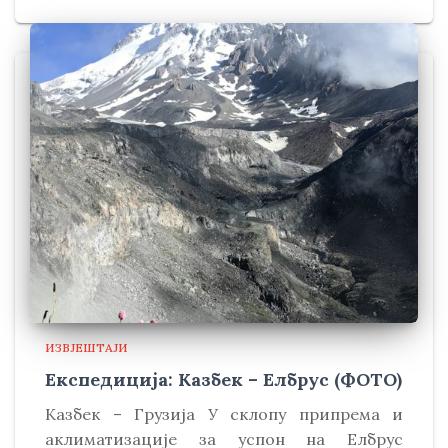
ИЗВЈЕШТАЈИ
Експедиција: Казбек – Елбрус (ФОТО)
Kазбек – Грузија У склопу припрема и
аклиматизације за успон на Елбрус