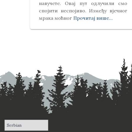
навучете. Овај пут одлучили смо
спојити неспојиво. Између вјечног
мрака моћног
Прочитај више…