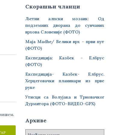
Скорашњи чланци
Љетни алпски мозаик: Од
подземних дворана до сунчаних
врхова Словеније (ФОТО)
Maja Madhe/ Велики врх – први пут
(ФОТО)
Експедиција: Казбек – Елбрус
(ФОТО)
Експедиција- Казбек- Елбрус.
Херцеговачки планинари из прве
руке
Утисци са Волујака и Трновачког
Дурмитора (ФОТО-ВИДЕО-GPX)
аришем.
Архиве
А