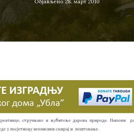
Објављено
28. март 2010
екреативце, стручњаке и љубитеље дарова природе. Њихови р
уде у посјетиоцу неописиви смирај и поштовање.