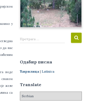
оријском
лазимо у
П
Претрага …
регледна
р
е
з да нас
т
кићеним
р
Одабир писма
а
г
Ћирилица
|
Latinica
га воде
а
з
а сваком
а
Translate
оје желе
:
алима са