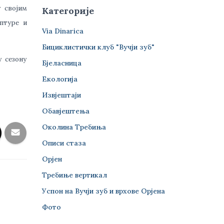
у својим
Категорије
птуре и
Via Dinarica
Бициклистички клуб "Вучји зуб"
 сезону
Бјеласница
Екологија
Извјештаји
Обавјештења
Околина Требиња
Описи стаза
Орјен
Требиње вертикал
Успон на Вучји зуб и врхове Орјена
Фото