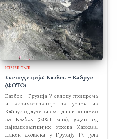
ИЗВЈЕШТАЈИ
Експедиција: Казбек – Елбрус
(ФОТО)
Kазбек – Грузија У склопу припрема
и аклиматизације за успон на
Елбрус одлучили смо да се попнемо
на Kазбек (5.054 мнв), један од
најимпозантнијих врхова Kавказа.
Након доласка у Грузију 17. јула