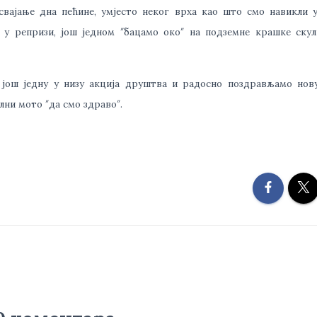
вајање дна пећине, умјесто неког врха као што смо навикли 
у репризи, још једном ″бацамо око″ на подземне крашке скул
 још једну у низу акција друштва и радосно поздрављамо нову
ни мото ″да смо здраво″.