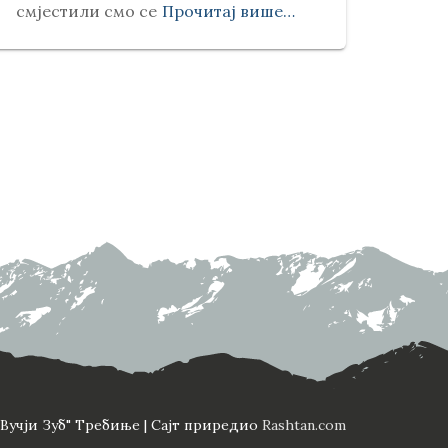
смјестили смо се
Прочитај више…
Вучји Зуб" Требиње | Сајт приредио
Rashtan.com