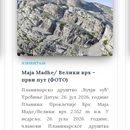
ИЗВЈЕШТАЈИ
Maja Madhe/ Велики врх –
први пут (ФОТО)
Планинарско друштво „Вучји зуб“
Требиње Датум: 26. јул 2026. године
Планина: Проклетије Врх: Маја
Маде/Велики врх 2.552 m н.в. У
недјељу, 26. јула 2026. године,
чланови Планинарског друштва