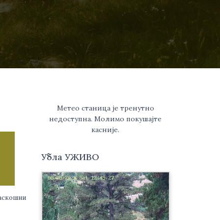
Метео станица је тренутно
недоступна. Молимо покушајте
касније.
Убла УЖИВО
аскошни