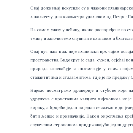
Овај доживљај искусили су и чланови планинарско
локалитету, два километра удаљеном од Петро-Па
На самом улазу у пећину, иконе распоређене по сти
тмину и започињемо спуштање клизавим и блатњав
Овај пут, наш циљ није планински врх чијим осва
пространства. Видокруг је сада сужен, осјећај по
природа изненађује и оплемењује у свим своји
сталактитима и сталагмитима, гдје је по предању 
Нијемо посматрамо драперије и стубове који н
удружена с кристалима калцита вијековима их је
кораку, а бројећи један по један стижемо и до језе
бити љепше и привлачније. Након окрепљења крећ
спуштеним строповима придржавајући једни друге