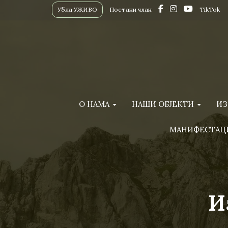
Убла УЖИВО
Постани члан
TikTok
О НАМА
НАШИ ОБЈЕКТИ
ИЗ
МАНИФЕСТАЦ
И