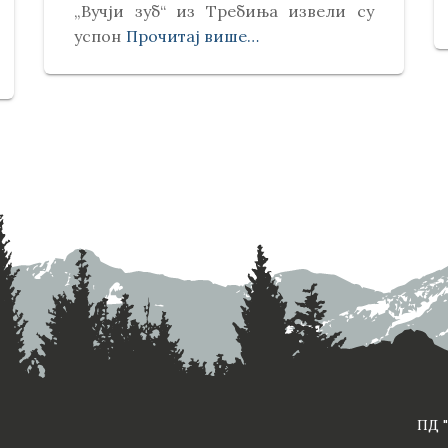
„Вучји зуб“ из Требиња извели су
успон
Прочитај више…
ПД "