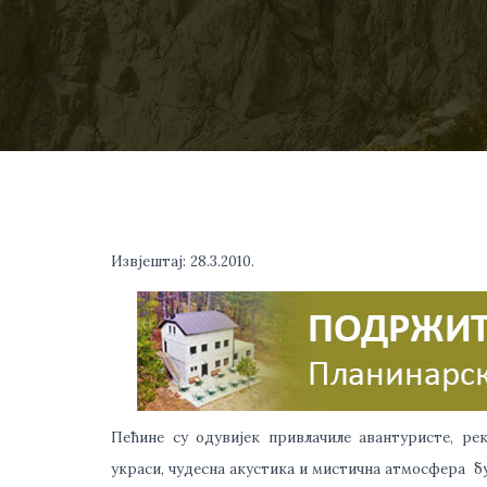
Извјештај: 28.3.2010.
Пећине су одувијек привлачиле авантуристе, р
украси, чудесна акустика и мистична атмосфера б