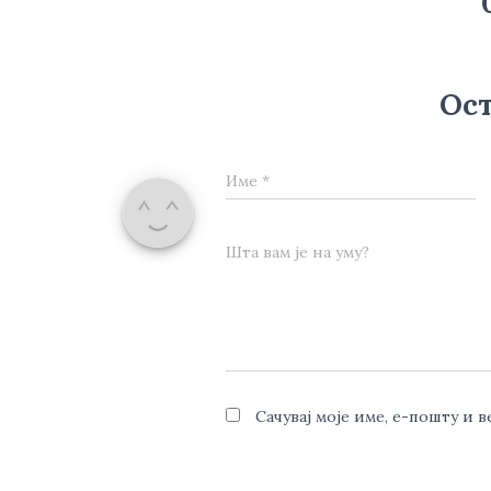
Ост
Име
*
Шта вам је на уму?
Сачувај моје име, е-пошту и 