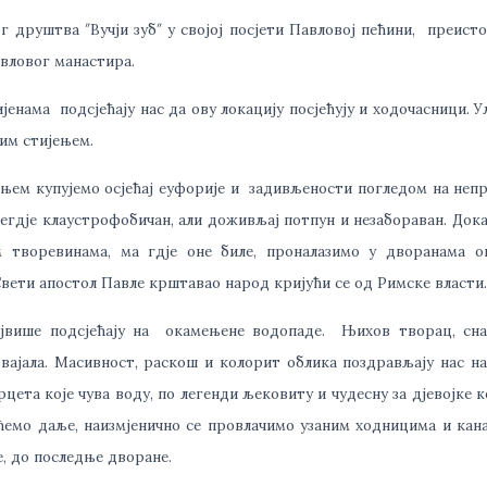
г друштва ″Вучји зуб″ у својој посјети Павловој пећини, преист
вловог манастира.
јенама подсјећају нас да ову локацију посјећују и ходочасници. У
им стијењем.
јањем купујемо осјећај еуфорије и задивљености погледом на неп
негдје клаустрофобичан, али доживљај потпун и незабораван. Дока
м творевинама, ма гдје оне биле, проналазимо у дворанама о
Свети апостол Павле крштавао народ кријући се од Римске власти.
ајвише подсјећају на окамењене водопаде. Њихов творац, сна
 вајала. Масивност, раскош и колорит облика поздрављају нас н
рцета које чува воду, по легенди љековиту и чудесну за дјевојке к
емо даље, наизмјенично се провлачимо узаним ходницима и кан
, до последње дворане.