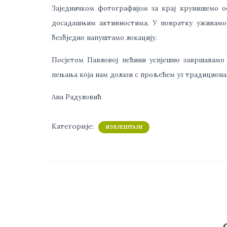
Заједничком фотографијом за крај крунишемо ос
досадашњим активностима. У повратку уживамо 
безбједно напуштамо локацију.
Посјетом Павловој пећини успјешно завршавамо
пењања која нам долази с прољећем уз традиционал
Ана Радуловић
Категорије:
ИЗВЈЕШТАЈИ