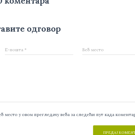
0 коментара
авите одговор
Е-пошта
*
Веб место
веб место у овом прегледачу веба за следећи пут када комент