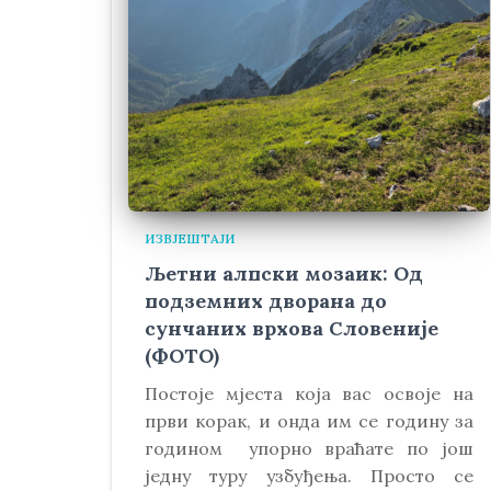
ИЗВЈЕШТАЈИ
Љетни алпски мозаик: Од
подземних дворана до
сунчаних врхова Словеније
(ФОТО)
Постоје мјеста која вас освоје на
први корак, и онда им се годину за
годином упорно враћате по још
једну туру узбуђења. Просто се