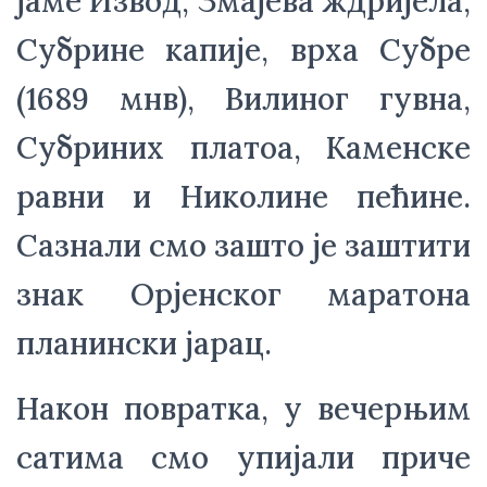
јаме Извод, Змајева ждријела, 
Субрине капије, врха Субре 
(1689 мнв), Вилиног гувна, 
Субриних платоа, Каменске 
равни и Николине пећине. 
Сазнали смо зашто је заштити 
знак Орјенског маратона 
планински јарац.
Након повратка, у вечерњим 
сатима смо упијали приче 