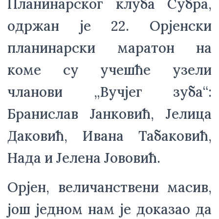
Планинарског клуба Субра, 
одржан је 22. Орјенски 
планинарски маратон на 
коме су учешће узели 
чланови „Вучјег зуба“: 
Бранислав Јанковић, Јелица 
Даковић, Ивана Табаковић, 
Нада и Јелена Јововић.
Орјен, величанствени масив, 
још једном нам је доказао да 