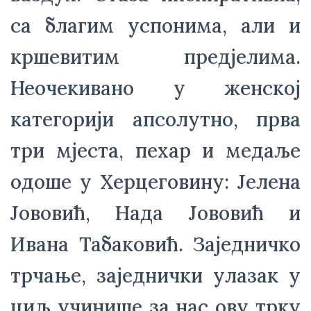
са благим успонима, али и 
кршевитим предjeлима. 
Неочекивано у женској 
категорији апсолутно, прва 
три мјеста, пехар и медаље 
одоше у Херцеговину: Јелена 
Јововић, Нада Јововић и 
Ивана Табаковић. Заједничко 
трчање, заједнички улазак у 
циљ учинише за нас ову трку 