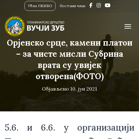
Убла УЖИВО
Постани члан
ПРИК
Орјенско срце, камени платои
– за чисте мисли Субрина
врата су увијек
отворена(ФОТО)
Објављено
10. јун 2021
5.6. и 6.6. у организацији 