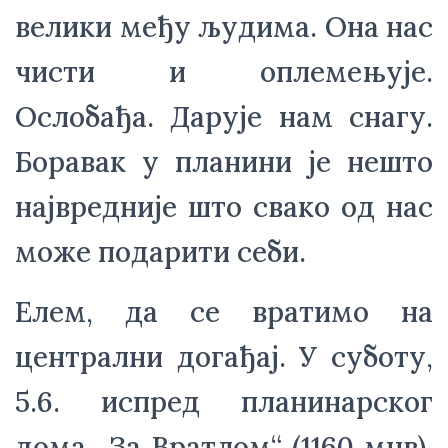
велики међу људима. Она нас 
чисти и оплемењује. 
Ослобађа. Дарује нам снагу. 
Боравак у планини је нешто 
највредније што свако од нас 
може подарити себи.
Елем, да се вратимо на 
централни догађај. У суботу, 
5.6. испред планинарског 
дома „За Вратлом“ (1160 мнв), 