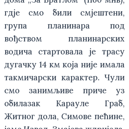
гдjе смо били смјештени, 
група планинара под 
вођством планинарских 
водича стартовала је трасу 
дугачку 14 км која није имала 
такмичарски карактер. Чули 
смо занимљиве приче уз 
обилазак Карауле Граб, 
Житног дола, Симове пећине, 