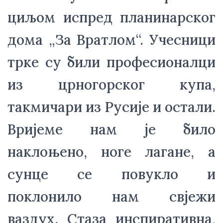
циљом испред планинарског 
дома „За Вратлом“. Учесници 
трке су били професионалци 
из црногорског купа, 
такмичари из Русије и остали. 
Вријеме нам је било 
нaклоњено, ноге лагане, а 
сунце се повукло и 
поклонило нам свјежи 
ваздух. Стаза инспиративна, 