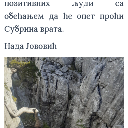
позитивних људи са 
обећањем да ће опет проћи 
Субрина врата.
Нада Јововић