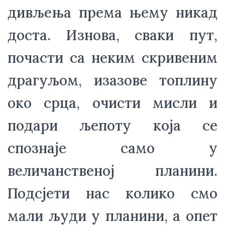
дивљења према њему никад 
доста. Изнова, сваки пут, 
почасти са неким скривеним 
драгуљом, изазове топлину 
око срца, очисти мисли и 
подари љепоту која се 
спознаје само у 
величанственој планини. 
Подсјети нас колико смо 
мали људи у планини, а опет 