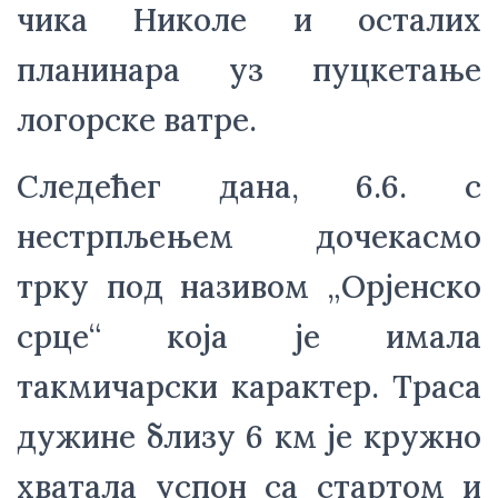
чика Николе и осталих 
планинара уз пуцкетање 
логорске ватре.
Следећег дана, 6.6. с 
нестрпљењем дочекасмо 
трку под називом „Орјенско 
срце“ која је имала 
такмичарски карактер. Траса 
дужине близу 6 км је кружно 
хватала успон са стартом и 