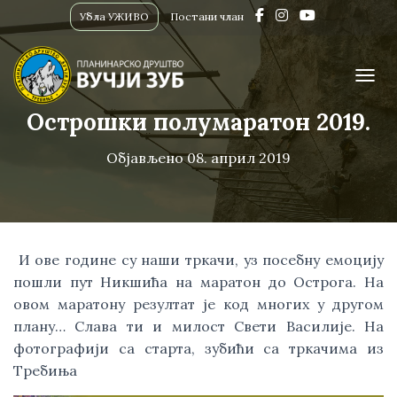
Убла УЖИВО
Постани члан
ПРИК
Острошки полумаратон 2019.
Објављено
08. април 2019
 И ове године су наши тркачи, уз посебну емоцију 
пошли пут Никшића на маратон до Острога. На 
овом маратону резултат је код многих у другом 
плану… Слава ти и милост Свети Василије. На 
фотографији са старта, зубићи са тркачима из 
Требиња