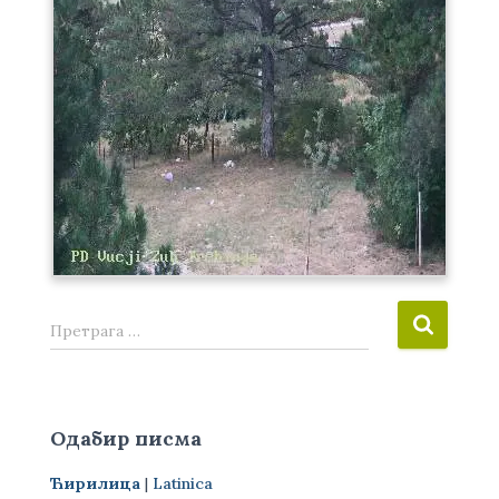
П
Претрага …
р
е
т
р
Одабир писма
а
г
Ћирилица
|
Latinica
а