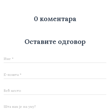
0 коментара
Оставите одговор
Име
*
Е-пошта
*
Веб место
Шта вам је на уму?