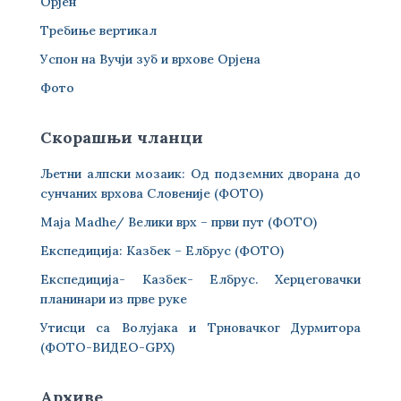
Орјен
Требиње вертикал
Успон на Вучји зуб и врхове Орјена
Фото
Скорашњи чланци
Љетни алпски мозаик: Од подземних дворана до
сунчаних врхова Словеније (ФОТО)
Maja Madhe/ Велики врх – први пут (ФОТО)
Експедиција: Казбек – Елбрус (ФОТО)
Експедиција- Казбек- Елбрус. Херцеговачки
планинари из прве руке
Утисци са Волујака и Трновачког Дурмитора
(ФОТО-ВИДЕО-GPX)
Архиве