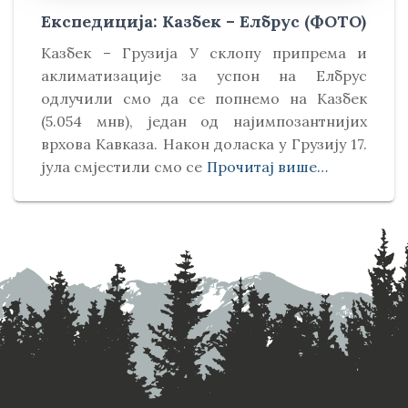
Експедиција: Казбек – Елбрус (ФОТО)
Kазбек – Грузија У склопу припрема и
аклиматизације за успон на Елбрус
одлучили смо да се попнемо на Kазбек
(5.054 мнв), један од најимпозантнијих
врхова Kавказа. Након доласка у Грузију 17.
јула смјестили смо се
Прочитај више…