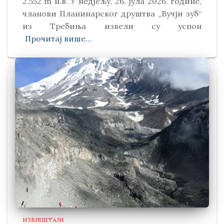
2.552 m н.в. У недјељу, 26. јула 2026. године,
чланови Планинарског друштва „Вучји зуб“
из Требиња извели су успон
Прочитај више…
ИЗВЈЕШТАЈИ