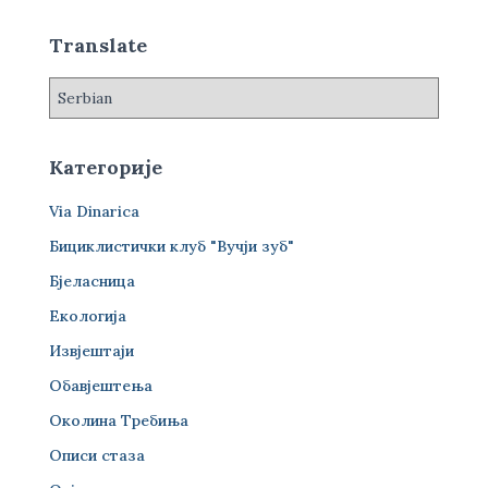
з
а
Translate
:
Категорије
Via Dinarica
Бициклистички клуб "Вучји зуб"
Бјеласница
Екологија
Извјештаји
Обавјештења
Околина Требиња
Описи стаза