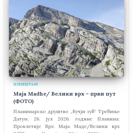
ИЗВЈЕШТАЈИ
Maja Madhe/ Велики врх – први пут
(ФОТО)
Планинарско друштво „Вучји зуб“ Требиње
Датум: 26. јул 2026. године Планина:
Проклетије Врх: Маја Маде/Велики врх