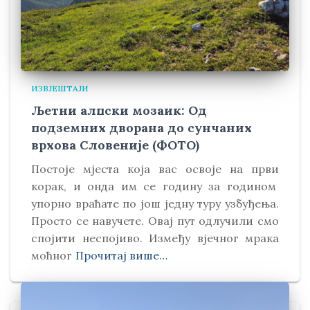
ИЗВЈЕШТАЈИ
Љетни алпски мозаик: Од
подземних дворана до сунчаних
врхова Словеније (ФОТО)
Постоје мјеста која вас освоје на први
корак, и онда им се годину за годином
упорно враћате по још једну туру узбуђења.
Просто се навучете. Овај пут одлучили смо
спојити неспојиво. Између вјечног мрака
моћног
Прочитај више…