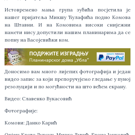
Истовремено мања група зубића посјетила је 
нашег пријатеља Микшу Ћулафића подно Комова 
на Штавни. И на Комовима високи снијежни 
намети нису допустили нашим планинарима да се 
попну на Васојевићки ком. 
Доносимо вам много лијепих фотографија и један 
видео запис за који препоручујемо гледање у пуној 
резолуцији и по могућности на што већем екрану.
Видео: Славенко Вукасовић
Фотографије: 
Комови: Данко Карић  
Орјен: Крсто Дурсун, Мирко Лучић, Брано Јанковић, 