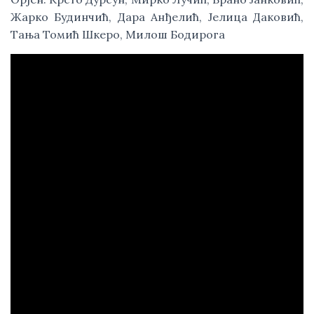
Жарко Будинчић, Дара Анђелић, Јелица Даковић, 
Тања Томић Шкеро, Милош Бодирога 