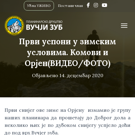
Убла УЖИВО
Постани члан
ПРИК
Први успони у зимским
условима. Комови и
Орјен(ВИДЕО/ФОТО)
Објављено
14. децембар 2020
Први снијег ове зиме на Орјену  измамио је групу 
наших планинара да прошетају до Доброг дола а 
неколико њих је по дубоком снијегу успјело доћи 
до под врх Вучјег зуба. 