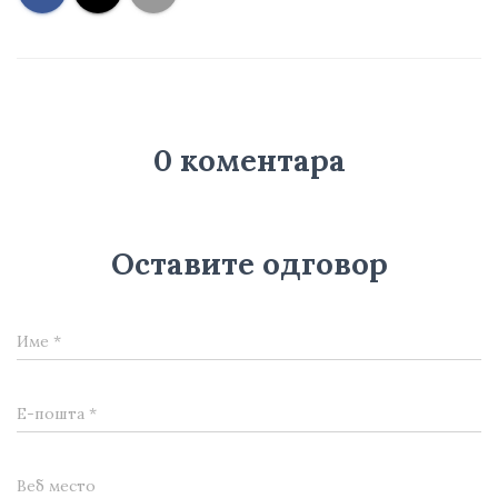
0 коментара
Оставите одговор
Име
*
Е-пошта
*
Веб место