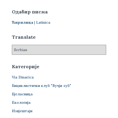
т
р
Одабир писма
а
г
Ћирилица
|
Latinica
а
з
а
Translate
:
Категорије
Via Dinarica
Бициклистички клуб "Вучји зуб"
Бјеласница
Екологија
Извјештаји