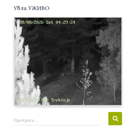
Убла УЖИВО
П
Претрага …
р
е