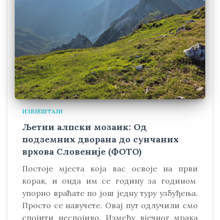
ИЗВЈЕШТАЈИ
Љетни алпски мозаик: Од
подземних дворана до сунчаних
врхова Словеније (ФОТО)
Постоје мјеста која вас освоје на први
корак, и онда им се годину за годином
упорно враћате по још једну туру узбуђења.
Просто се навучете. Овај пут одлучили смо
спојити неспојиво. Између вјечног мрака