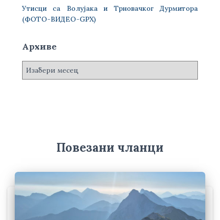
Утисци са Волујака и Трновачког Дурмитора
(ФОТО-ВИДЕО-GPX)
Архиве
А
р
х
и
в
е
Повезани чланци