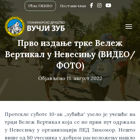
Убла УЖИВО
Постани члан
ПРИК
Прво издање трке Вележ
Вертикал у Невесињу (ВИДЕО/
ФОТО)
Објављено
11. август 2022
Протекле суботе 10-ак „зубића“ узело је учешће на
трци Вележ Вертикал која се по први пут одржала
у Невесињу у организацији ПЕД Зимомор. Нешто
више од 80 учесника у добром расположењу нашло