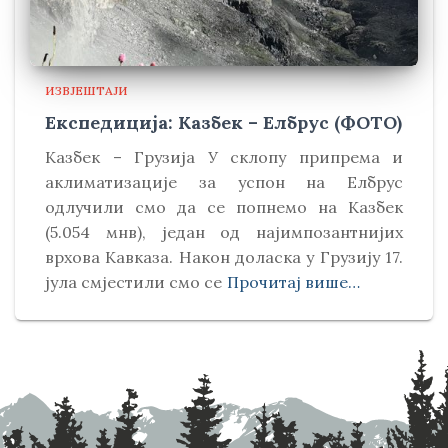
ИЗВЈЕШТАЈИ
Експедиција: Казбек – Елбрус (ФОТО)
Kазбек – Грузија У склопу припрема и
аклиматизације за успон на Елбрус
одлучили смо да се попнемо на Kазбек
(5.054 мнв), један од најимпозантнијих
врхова Kавказа. Након доласка у Грузију 17.
јула смјестили смо се
Прочитај више…