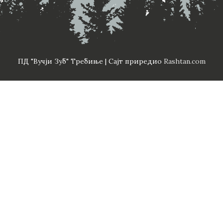
ПД "Вучји Зуб" Требиње | Сајт приредио
Rashtan.com