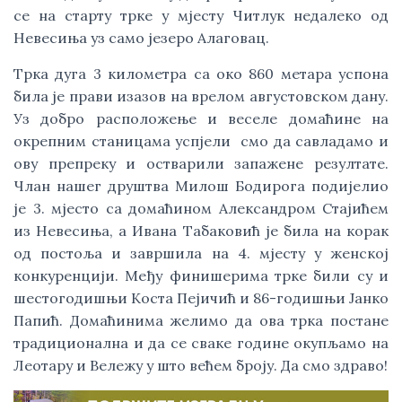
се на старту трке у мјесту Читлук недалеко од
Невесиња уз само језеро Алаговац.
Трка дуга 3 километра са око 860 метара успона
била је прави изазов на врелом августовском дану.
Уз добро расположење и веселе домаћине на
окрепним станицама успјели смо да савладамо и
ову препреку и остварили запажене резултате.
Члан нашег друштва Милош Бодирога подијелио
је 3. мјесто са домаћином Александром Стајићем
из Невесиња, а Ивана Табаковић је била на корак
од постоља и завршила на 4. мјесту у женској
конкуренцији. Међу финишерима трке били су и
шестогодишњи Коста Пејичић и 86-годишњи Јанко
Папић. Домаћинима желимо да ова трка постане
традиционална и да се сваке године окупљамо на
Леотару и Вележу у што већем броју. Да смо здраво!