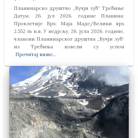
Планинарско друштво „Вучји зуб“ Требиње
Датум: 26. јул 2026. године Планина:
Проклетије Врх: Маја Маде/Велики врх
2.552 m н.в. У недјељу, 26. јула 2026. године,
чланови Планинарског друштва „Вучји зуб“
из Требиња извели су успон
Прочитај више…