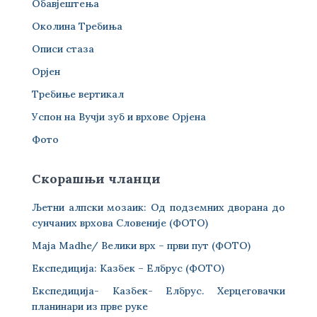
Обавјештења
Околина Требиња
Описи стаза
Орјен
Требиње вертикал
Успон на Вучји зуб и врхове Орјена
Фото
Скорашњи чланци
Љетни алпски мозаик: Од подземних дворана до
сунчаних врхова Словеније (ФОТО)
Maja Madhe/ Велики врх – први пут (ФОТО)
Експедиција: Казбек – Елбрус (ФОТО)
Експедиција- Казбек- Елбрус. Херцеговачки
планинари из прве руке