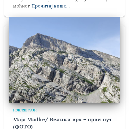
моћног
Прочитај више…
ИЗВЈЕШТАЈИ
Maja Madhe/ Велики врх – први пут
(ФОТО)